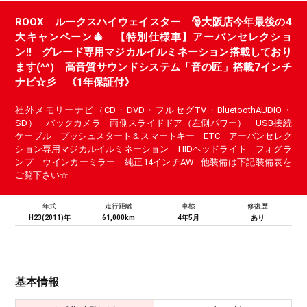
ROOX ルークスハイウェイスター 🎅大阪店今年最後の4
大キャンペーン🎄 【特別仕様車】アーバンセレクショ
ン!! グレード専用マジカルイルミネーション搭載しており
ます(^^) 高音質サウンドシステム「音の匠」搭載7インチ
ナビ☆彡 《1年保証付》
社外メモリーナビ（CD・DVD・フルセグTV・BluetoothAUDIO・
SD） バックカメラ 両側スライドドア（左側パワー） USB接続
ケーブル プッシュスタート＆スマートキー ETC アーバンセレク
ション専用マジカルイルミネーション HIDヘッドライト フォグラ
ンプ ウインカーミラー 純正14インチAW 他装備は下記装備表を
ご覧下さい☆
年式
走行距離
車検
修復歴
H23(2011)年
61,000km
4年5月
あり
基本情報