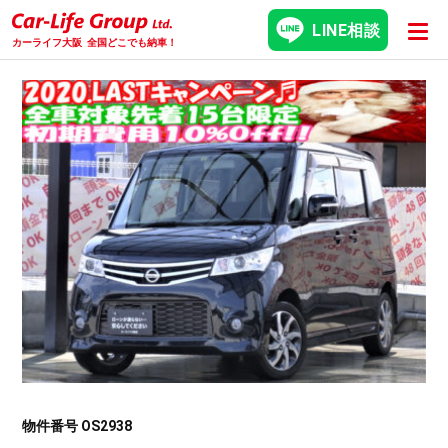
LINE相談
カーライフ大阪
全国どこでも納車！
物件番号 OS2938