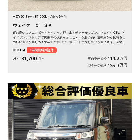
H27(2015)年
87,000km
車検2年付
ウェイク Ｘ ＳＡ
背の高いスクエアボディをぐいっと押し出す軽トールワゴン、ウェイクX SA。ア
イドリングストップで街乗りの燃費もかしこく、視界の高い運転席から見晴らし
のいい走りが楽しめます🚗✨ 左側パワースライドで乗り降りもスイスイ、荷物の
積み下ろしもラクラク。後席サンシェードで日差しもガード。アウトドアの相棒
OS8114
1年間無料保証付
にも通勤の足にもぴったりの一台です。天井の高い車内で、休日のギア積みも余
裕ですよ💫👍《1年保証付》
31,700
万円
114.0
月々
円～
車両本体価格
万円
125.0
現金一括価格