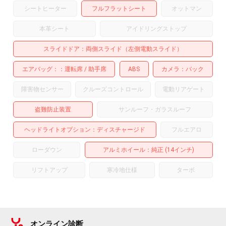
シートヒーター
フルフラットシート
オットマン
本革シート
アイドリングストップ
スライドドア
両側スライド（左側電動スライド）
エアバッグ：
運転席
助手席
ABS
カメラ
バック
障害物センサー
クルーズコントロール
電動リアゲート
盗難防止装置
サンルーフ・ガラスルーフ
ヘッドライトオプション
ディスチャージド
フルエアロ
ローダウン
アルミホイール
：純正 (14インチ)
リフトアップ
寒冷地仕様
ターボ
オンライン診断