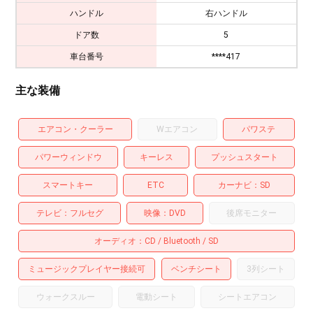
ハンドル
右ハンドル
ドア数
5
車台番号
****417
主な装備
エアコン・クーラー
Wエアコン
パワステ
パワーウィンドウ
キーレス
プッシュスタート
スマートキー
ETC
カーナビ
SD
テレビ
フルセグ
映像
DVD
後席モニター
オーディオ
CD
Bluetooth
SD
ミュージックプレイヤー接続可
ベンチシート
3列シート
ウォークスルー
電動シート
シートエアコン