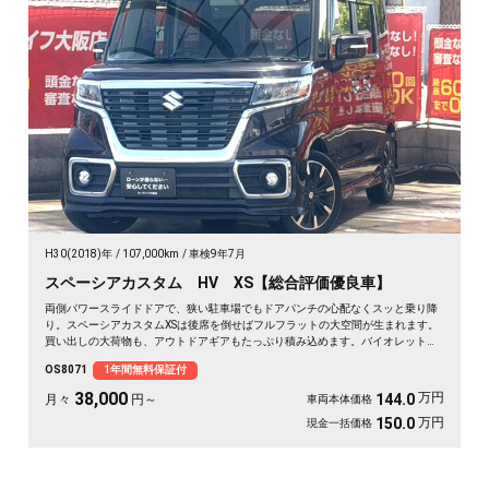
H30(2018)年
107,000km
車検9年7月
スペーシアカスタム HV XS【総合評価優良車】
両側パワースライドドアで、狭い駐車場でもドアパンチの心配なくスッと乗り降
り。スペーシアカスタムXSは後席を倒せばフルフラットの大空間が生まれます。
買い出しの大荷物も、アウトドアギアもたっぷり積み込めます。バイオレットの
落ち着いたボディカラーで街乗りも映える一台。後席サンシェードやシートバッ
OS8071
1年間無料保証付
クテーブルで、長距離移動も快適に過ごせます。休日の遠出が待ち遠しくなりま
すよ。安心してお乗りいただける《1年保証付》です🚗✨💺🙌😊
38,000
万円
144.0
月々
円～
車両本体価格
万円
150.0
現金一括価格