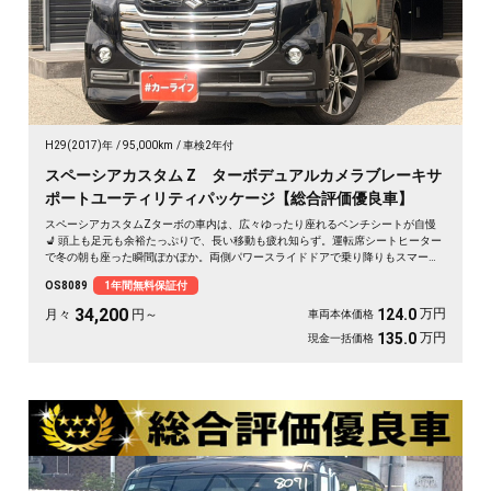
H29(2017)年
95,000km
車検2年付
スペーシアカスタム Z ターボデュアルカメラブレーキサ
ポートユーティリティパッケージ【総合評価優良車】
スペーシアカスタムZターボの車内は、広々ゆったり座れるベンチシートが自慢
💺 頭上も足元も余裕たっぷりで、長い移動も疲れ知らず。運転席シートヒーター
で冬の朝も座った瞬間ぽかぽか。両側パワースライドドアで乗り降りもスマー
ト。後席サンシェードで日差しもやわらぎます。休日は仲間とのドライブや趣味
OS8089
1年間無料保証付
の遠出に、心地よい空間が待っています🎵 快適な毎日をこの一台から。《1年保
証付》で安心のカーライフを👍✨
34,200
万円
124.0
月々
円～
車両本体価格
万円
135.0
現金一括価格