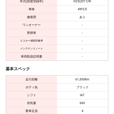
年式(初度登録年)
H23(2011)年
車検
4年5月
修復歴
あり
ワンオーナー
-
禁煙車
-
-
エコカー減税対象車
-
メンテナンスノート
車両取扱説明書
-
基本スペック
走行距離
61,000km
ボディ色
ブラック
シフト
IAT
排気量
660
乗車定員
4