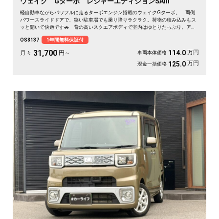
ウェイク Gターボ レジャーエディションSAⅢ
軽自動車ながらパワフルに走るターボエンジン搭載のウェイクGターボ。 両側
パワースライドドアで、狭い駐車場でも乗り降りラクラク。荷物の積み込みもス
ッと開いて快適です🚗 背の高いスクエアボディで室内はゆとりたっぷり。アウ
トドアも車中泊も相棒にぴったり。 走行中もテレビが見られるHDDナビ付き
OS8137
1年間無料保証付
で、遠出のドライブも退屈しません🎵 バックカメラで駐車も安心✌️ 趣味も遊
びも広がる一台。《1年保証付》で安心のカーライフを💎
31,700
万円
114.0
月々
円～
車両本体価格
万円
125.0
現金一括価格