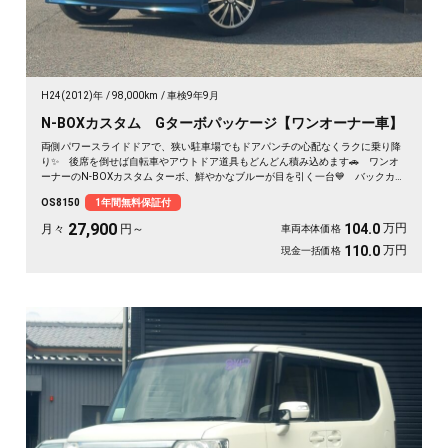
H24(2012)年
98,000km
車検9年9月
N-BOXカスタム Gターボパッケージ【ワンオーナー車】
両側パワースライドドアで、狭い駐車場でもドアパンチの心配なくラクに乗り降
り✨ 後席を倒せば自転車やアウトドア道具もどんどん積み込めます🚗 ワンオ
ーナーのN-BOXカスタム ターボ、鮮やかなブルーが目を引く一台💙 バックカメ
ラ付きで大きく見える車体も駐車はスッと安心🙌 買い物も送迎も遠出も、これ
OS8150
1年間無料保証付
一台で毎日がぐっと身軽になりますよ。クルコン付きで高速移動もゆったり快
適。安心してお乗りいただける《1年保証付》です😊
27,900
万円
104.0
月々
円～
車両本体価格
万円
110.0
現金一括価格