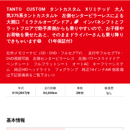
TANTO CUSTOM タントカスタム Xリミテッド 大人
気375系タントカスタム✨ 左側センターピラーレスによる
大開口「ミラクルオープンドア」🌈 インパネシフトとフ
ラットフロアで助手席側からも乗りやすいので、お子様や
お荷物を乗せたあと、そのままドライバーさんも乗り降り
できちゃいます😆 《1年保証付》
社外メモリーナビ（CD・DVD・フルセグTV） 走行中フルセグTV・
DVD視聴可能 左側センターピラーレス 左側パワースライドドア
ベンチシート フルフラットシート オートAC キーフリーシステ
ム 純正HIDヘッドライト フォグランプ 純正14インチAW 他装備
は下記装備表をご覧下さい☆
年式
走行距離
車検
修復歴
H19(2007)年
84,000km
2年付
なし
基本情報