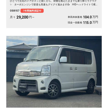
ひとつで左右のドアがスッと開くから、荷物を抱えたままでも乗り降りラクラク
✨ ターボエンジンで坂道も高速もグイグイ進みます👍 HIDヘッドライトで夜
道も明るく安心✨ フルセグ対応の社外HDDナビで遠出も快適🎵💫 休日は仲間
OS8157
1年間無料保証付
とアウトドアへ繰り出したくなる一台です🚗 前向きな一歩を応援する《1年保証
付》です📌
29,200
万円
104.0
月々
円～
車両本体価格
万円
115.0
現金一括価格