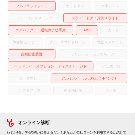
フルフラットシート
オットマン
本革シート
アイドリングストップ
スライドドア
片側スライド
エアバッグ：
運転席
助手席
ABS
カメラ
-
障害物センサー
クルーズコントロール
電動リアゲート
盗難防止装置
サンルーフ・ガラスルーフ
ヘッドライトオプション
ディスチャージド
フルエアロ
ローダウン
アルミホイール
：純正 (14インチ)
リフトアップ
寒冷地仕様
ターボ
オンライン診断
わずか1分、9問の問いに答えるだけ！あなたが自社ローンを利用できるか試して