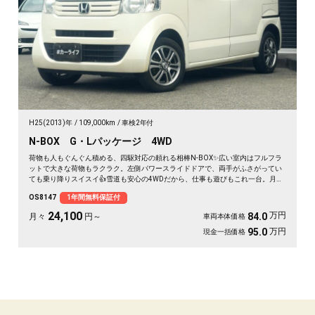
H25(2013)年
109,000km
車検2年付
N-BOX G・Lパッケージ 4WD
荷物も人もぐんぐん積める、四駆対応の頼れる相棒N-BOX✨広い室内はフルフラ
ットで大きな荷物もラクラク。左側パワースライドドアで、両手がふさがってい
ても乗り降りスイスイ👍雪道も安心の4WDだから、仕事も遊びもこれ一台。月々
24100〜で始められます。プッシュスタートで毎日の発進もスマート🚗買い物帰
OS8147
1年間無料保証付
りや週末の遠出まで、暮らしの相棒にぴったり💫《1年保証付》で安心の一台😊
24,100
万円
84.0
月々
円～
車両本体価格
万円
95.0
現金一括価格