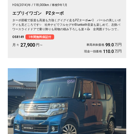
H26(2014)年
118,000km
車検9年1月
エブリイワゴン PZターボ
ターボ搭載で坂道も高速も力強くグイグイ走るPZターボ🚗💨 パールの美しいボ
ディも見どころです✨ 社外ナビでフルセグやBluetooth音楽も楽しめて、左側パ
ワースライドドアで乗り降りも荷物の積み下ろしも楽々👍 全周囲ドラレコで万
が一も映像で安心💎 休日のアウトドアも通勤も快適にこなせる相棒に❣ 月々
OS8149
1年間無料保証付
27900〜で手が届く一台です🎵 買った後もずっと寄り添う《1年保証付》😊
27,900
万円
99.0
月々
円～
車両本体価格
万円
110.0
現金一括価格