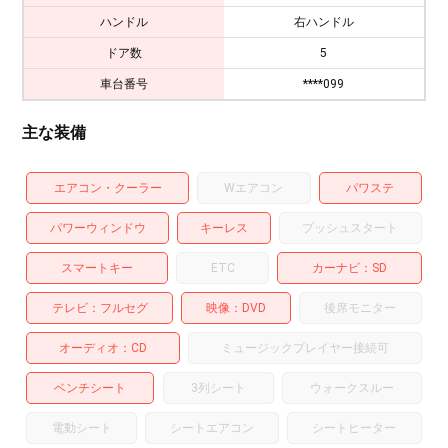
ハンドル
右ハンドル
ドア数
5
車台番号
****099
主な装備
エアコン・クーラー
Wエアコン
パワステ
パワーウィンドウ
キーレス
プッシュスタート
スマートキー
ETC
カーナビ
SD
テレビ
フルセグ
映像
DVD
後席モニター
オーディオ
CD
ミュージックプレイヤー接続可
ベンチシート
3列シート
ウォークスルー
電動シート
シートエアコン
シートヒーター