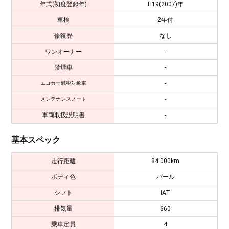
年式(初度登録年)
H19(2007)年
車検
2年付
修復歴
なし
ワンオーナー
-
禁煙車
-
-
エコカー減税対象車
-
メンテナンスノート
車両取扱説明書
-
基本スペック
走行距離
84,000km
ボディ色
パール
シフト
IAT
排気量
660
乗車定員
4