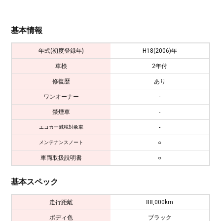
基本情報
年式(初度登録年)
H18(2006)年
車検
2年付
修復歴
あり
ワンオーナー
-
禁煙車
-
-
エコカー減税対象車
○
メンテナンスノート
車両取扱説明書
○
基本スペック
走行距離
88,000km
ボディ色
ブラック