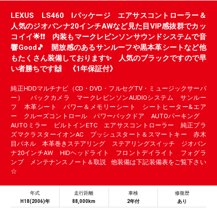
LEXUS LS460 Iパッケージ エアサスコントローラー＆
人気のジオバンナ20インチAWなど見た目VIP感抜群でカッ
コイイ🌟❗❗ 内装もマークレビンソンサウンドシステムで音
響Good🎵 開放感のあるサンルーフや黒本革シートなど他
もたくさん装備しております✨ 人気のブラックですので早
い者勝ちです🙌 《1年保証付》
純正HDDマルチナビ（CD・DVD・フルセグTV・ミュージックサーバ
ー） バックカメラ マークレビンソンAUDIOシステム サンルー
フ 本革シート パワー＆メモリーシート シートヒーター&エア
ー クルーズコントロール パワーバックドア AUTOパーキング
AUTOミラー ビルトインETC エアサスコントローラー 純正プラ
ズマクラスターイオンAC プッシュスタート＆スマートキー 赤木
目パネル 本革巻きステアリング ステアリングスイッチ ジオバン
ナ20インチAW HIDヘッドライト フロントデイライト フォグラ
ンプ メンテナンスノート＆取説 他装備は下記装備表をご覧下さい
☆
年式
走行距離
車検
修復歴
H18(2006)年
88,000km
2年付
あり