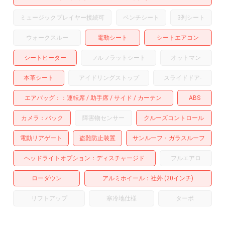
ミュージックプレイヤー接続可
ベンチシート
3列シート
ウォークスルー
電動シート
シートエアコン
シートヒーター
フルフラットシート
オットマン
本革シート
アイドリングストップ
スライドドア
-
エアバッグ：
運転席
助手席
サイド
カーテン
ABS
カメラ
バック
障害物センサー
クルーズコントロール
電動リアゲート
盗難防止装置
サンルーフ・ガラスルーフ
ヘッドライトオプション
ディスチャージド
フルエアロ
ローダウン
アルミホイール
：社外 (20インチ)
リフトアップ
寒冷地仕様
ターボ