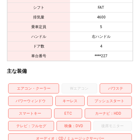
シフト
FAT
排気量
4600
乗車定員
5
ハンドル
右ハンドル
ドア数
4
車台番号
****227
主な装備
エアコン・クーラー
Wエアコン
パワステ
パワーウィンドウ
キーレス
プッシュスタート
スマートキー
ETC
カーナビ
HDD
テレビ
フルセグ
映像
DVD
後席モニター
オーディオ
CD
ミュージックサーバー