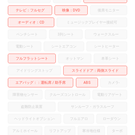
テレビ
フルセグ
映像
DVD
後席モニター
オーディオ
CD
ミュージックプレイヤー接続可
ベンチシート
3列シート
ウォークスルー
電動シート
シートエアコン
シートヒーター
フルフラットシート
オットマン
本革シート
アイドリングストップ
スライドドア
両側スライド
エアバッグ：
運転席
助手席
ABS
カメラ
-
障害物センサー
クルーズコントロール
電動リアゲート
盗難防止装置
サンルーフ・ガラスルーフ
ヘッドライトオプション
-
フルエアロ
ローダウン
アルミホイール
リフトアップ
寒冷地仕様
ターボ