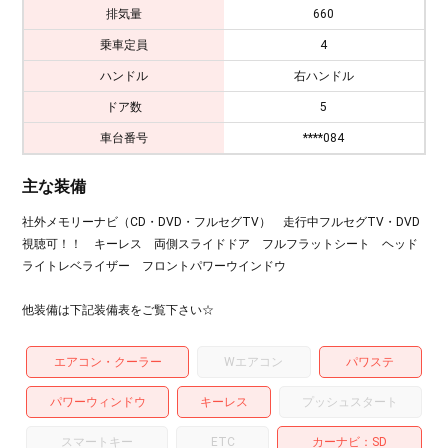
排気量
660
乗車定員
4
ハンドル
右ハンドル
ドア数
5
車台番号
****084
主な装備
社外メモリーナビ（CD・DVD・フルセグTV） 走行中フルセグTV・DVD
視聴可！！ キーレス 両側スライドドア フルフラットシート ヘッド
ライトレベライザー フロントパワーウインドウ
他装備は下記装備表をご覧下さい☆
エアコン・クーラー
Wエアコン
パワステ
パワーウィンドウ
キーレス
プッシュスタート
スマートキー
ETC
カーナビ
SD