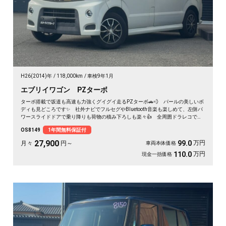
H26(2014)年
118,000km
車検9年1月
エブリイワゴン PZターボ
ターボ搭載で坂道も高速も力強くグイグイ走るPZターボ🚗💨 パールの美しいボ
ディも見どころです✨ 社外ナビでフルセグやBluetooth音楽も楽しめて、左側パ
ワースライドドアで乗り降りも荷物の積み下ろしも楽々👍 全周囲ドラレコで万
が一も映像で安心💎 休日のアウトドアも通勤も快適にこなせる相棒に❣ 月々
OS8149
1年間無料保証付
27900〜で手が届く一台です🎵 買った後もずっと寄り添う《1年保証付》😊
27,900
万円
99.0
月々
円～
車両本体価格
万円
110.0
現金一括価格