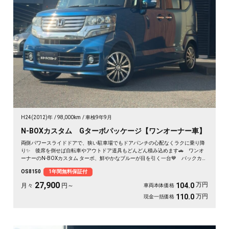
H24(2012)年
98,000km
車検9年9月
N-BOXカスタム Gターボパッケージ【ワンオーナー車】
両側パワースライドドアで、狭い駐車場でもドアパンチの心配なくラクに乗り降
り✨ 後席を倒せば自転車やアウトドア道具もどんどん積み込めます🚗 ワンオ
ーナーのN-BOXカスタム ターボ、鮮やかなブルーが目を引く一台💙 バックカメ
ラ付きで大きく見える車体も駐車はスッと安心🙌 買い物も送迎も遠出も、これ
OS8150
1年間無料保証付
一台で毎日がぐっと身軽になりますよ。クルコン付きで高速移動もゆったり快
適。安心してお乗りいただける《1年保証付》です😊
27,900
万円
104.0
月々
円～
車両本体価格
万円
110.0
現金一括価格