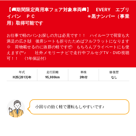
【🚚期間限定商用車フェア対象車両🚚】 EVERY エブリ
イバン ＰＣ ※黒ナンバー（事業
用）取得可能です
お仕事で軽のバンお探しの方は必見です！！ ハイルーフで荷室も大
満足の広さ🙌 後席シートも折りたためばフルフラットになります
💠 荷物載せるのに抜群の軽です📦 もちろんプライベートにも使
えます(^^♪ 社外メモリーナビで走行中フルセグTV・DVD視聴
可！！ 《1年保証付》
年式
走行距離
車検
修復歴
H25(2013)年
95,000km
2年付
なし
小回りの効く軽で運転もしやすいです♪