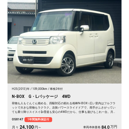
H25(2013)年
109,000km
車検2年付
N-BOX G・Lパッケージ 4WD
荷物も人もぐんぐん積める、四駆対応の頼れる相棒N-BOX✨広い室内はフルフラ
ットで大きな荷物もラクラク。左側パワースライドドアで、両手がふさがってい
ても乗り降りスイスイ👍雪道も安心の4WDだから、仕事も遊びもこれ一台。月々
24100〜で始められます。プッシュスタートで毎日の発進もスマート🚗買い物帰
OS8147
1年間無料保証付
りや週末の遠出まで、暮らしの相棒にぴったり💫《1年保証付》で安心の一台😊
24,100
万円
84.0
月々
円～
車両本体価格