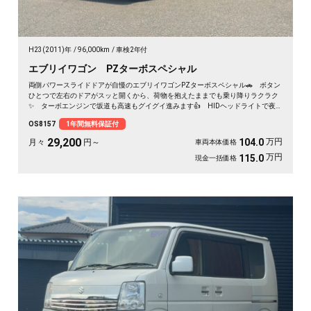
H23(2011)年
96,000km
車検2年付
エブリイワゴン PZターボスペシャル
両側パワースライドドアが自慢のエブリイワゴンPZターボスペシャル🚗 ボタン
ひとつで左右のドアがスッと開くから、荷物を抱えたままでも乗り降りラクラク
✨ ターボエンジンで坂道も高速もグイグイ進みます👍 HIDヘッドライトで夜
道も明るく安心✨ フルセグ対応の社外HDDナビで遠出も快適🎵💫 休日は仲間
OS8157
1年間無料保証付
とアウトドアへ繰り出したくなる一台です🚗 前向きな一歩を応援する《1年保証
付》です📌
29,200
万円
104.0
月々
円～
車両本体価格
万円
115.0
現金一括価格