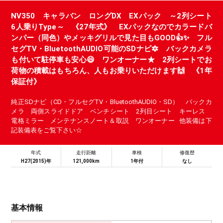
NV350 キャラバン ロングDX EXパック ～2列シート
6人乗りType～ 《27年式》 EXパックなのでカラードバ
ンパー（同色）やメッキグリルで見た目もGOOD👍✨ フル
セグTV・BluetoothAUDIO可能のSDナビ🔯 バックカメラ
も付いて駐停車も安心😄 ワンオーナー★ 2列シートでお
荷物の積載はもちろん、人もお乗りいただけます🙌 《1年
保証付》
純正SDナビ（CD・フルセグTV・BluetoothAUDIO・SD） バックカ
メラ 両側スライドドア ベンチシート 2列目シート キーレス
電格ミラー メンテナンスノート＆取説 ワンオーナー 他装備は下
記装備表をご覧下さい☆
年式
走行距離
車検
修復歴
H27(2015)年
121,000km
1年付
なし
基本情報