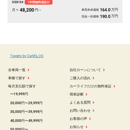
OS8134
1年間無料保証付
楽々。仕事道具を満載して現場へ、休日は趣味の遠出へ。使い方は自由自在。ま
ずはこの走りやすさを体感してください《1年保証付》🚗✨💫👍🎵
48,200
万円
164.0
月々
円～
車両本体価格
万円
190.0
現金一括価格
Tweets by Carlife_OS
全車両一覧
自社ローンについて
車種で探す
ご購入の流れ
毎月支払額で探す
カーライフだけの無料保証
〜19,999円
簡単診断
よくある質問
20,000円〜29,999円
お問い合わせ
30,000円〜39,999円
お客様の声
40,000円〜49,999円
お知らせ
50,000円〜