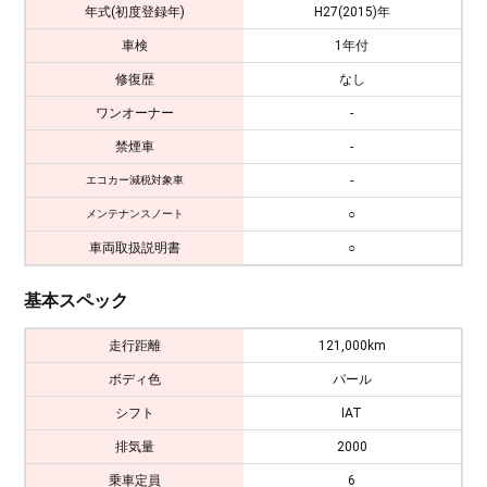
年式(初度登録年)
H27(2015)年
車検
1年付
修復歴
なし
ワンオーナー
-
禁煙車
-
-
エコカー減税対象車
○
メンテナンスノート
車両取扱説明書
○
基本スペック
走行距離
121,000km
ボディ色
パール
シフト
IAT
排気量
2000
乗車定員
6