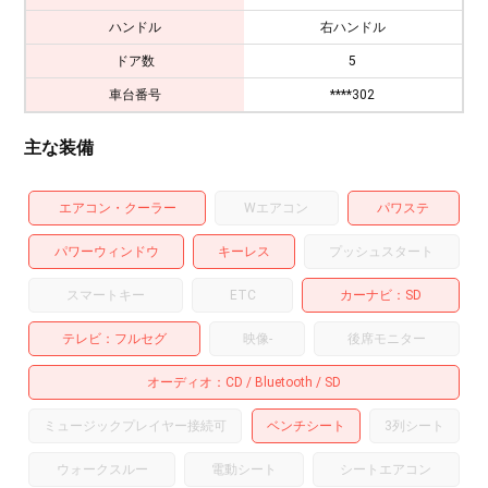
ハンドル
右ハンドル
ドア数
5
車台番号
****302
主な装備
エアコン・クーラー
Wエアコン
パワステ
パワーウィンドウ
キーレス
プッシュスタート
スマートキー
ETC
カーナビ
SD
テレビ
フルセグ
映像
-
後席モニター
オーディオ
CD
Bluetooth
SD
ミュージックプレイヤー接続可
ベンチシート
3列シート
ウォークスルー
電動シート
シートエアコン