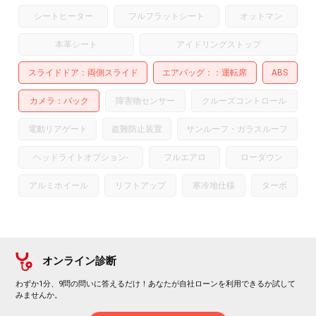
シートヒーター
フルフラットシート
オットマン
本革シート
アイドリングストップ
スライドドア
両側スライド
エアバッグ：
運転席
ABS
カメラ
バック
障害物センサー
クルーズコントロール
電動リアゲート
盗難防止装置
サンルーフ・ガラスルーフ
ヘッドライトオプション
-
フルエアロ
ローダウン
アルミホイール
リフトアップ
寒冷地仕様
ターボ
オンライン診断
わずか1分、9問の問いに答えるだけ！あなたが自社ローンを利用できるか試して
みませんか。