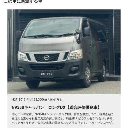
この車に関連する車
H27(2015)年
122,000km
車検1年付
NV350キャラバン ロングDX【総合評価優良車】
働くバンの定番、NV350キャラバン ロングDX。荷室を優先しつつ、後席を起こ
せば人も乗せられる二刀流の実力派です。純正SDナビでフルセグTVもバッチリ、
バックカメラ付きで大きな車体の駐車もスッと決まります。ドライブレコーダー
搭載だから、万が一の時も映像で安心。両側スライドで荷物の積み下ろしも