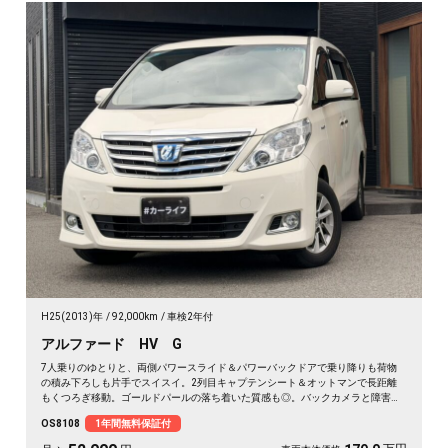
H25(2013)年
92,000km
車検2年付
アルファード HV G
7人乗りのゆとりと、両側パワースライド＆パワーバックドアで乗り降りも荷物
の積み下ろしも片手でスイスイ。2列目キャプテンシート＆オットマンで長距離
もくつろぎ移動。ゴールドパールの落ち着いた質感も◎。バックカメラと障害物
センサーで大きな車体もスッと駐車。仲間との遠出も送迎も一台で頼れる相棒に
OS8108
1年間無料保証付
🚗✨💺🙌😊。ロングドライブが待ち遠しくなる一台です《1年保証付》👑