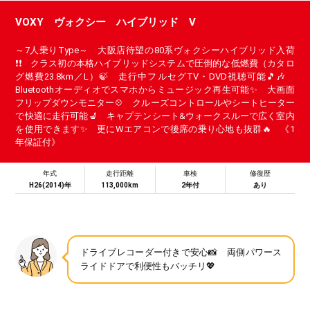
VOXY ヴォクシー ハイブリッド V
～7人乗りType～ 大阪店待望の80系ヴォクシーハイブリッド入荷
❗❗ クラス初の本格ハイブリッドシステムで圧倒的な低燃費（カタロ
グ燃費23.8km／L）🍃 走行中フルセグTV・DVD視聴可能🎵🎶
Bluetoothオーディオでスマホからミュージック再生可能✨ 大画面
フリップダウンモニター💠 クルーズコントロールやシートヒーター
で快適に走行可能💺 キャプテンシート&ウォークスルーで広く室内
を使用できます✨ 更にWエアコンで後席の乗り心地も抜群🔥 《1
年保証付》
年式
走行距離
車検
修復歴
H26(2014)年
113,000km
2年付
あり
ドライブレコーダー付きで安心📸 両側パワース
ライドドアで利便性もバッチリ💖