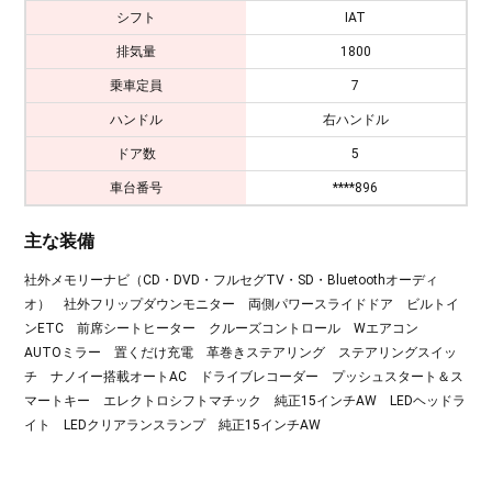
シフト
IAT
排気量
1800
乗車定員
7
ハンドル
右ハンドル
ドア数
5
車台番号
****896
主な装備
社外メモリーナビ（CD・DVD・フルセグTV・SD・Bluetoothオーディ
オ） 社外フリップダウンモニター 両側パワースライドドア ビルトイ
ンETC 前席シートヒーター クルーズコントロール Wエアコン
AUTOミラー 置くだけ充電 革巻きステアリング ステアリングスイッ
チ ナノイー搭載オートAC ドライブレコーダー プッシュスタート＆ス
マートキー エレクトロシフトマチック 純正15インチAW LEDヘッドラ
イト LEDクリアランスランプ 純正15インチAW