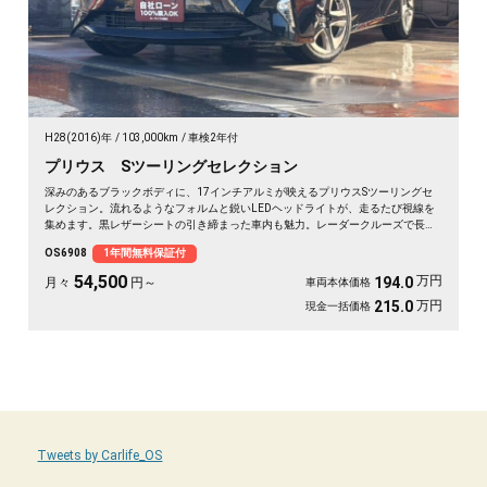
H28(2016)年
103,000km
車検2年付
プリウス Sツーリングセレクション
深みのあるブラックボディに、17インチアルミが映えるプリウスSツーリングセ
レクション。流れるようなフォルムと鋭いLEDヘッドライトが、走るたび視線を
集めます。黒レザーシートの引き締まった車内も魅力。レーダークルーズで長距
離もラクラク、ドラレコ搭載で万一の時も映像で安心です。休日は海までひとり
OS6908
1年間無料保証付
気ままにドライブ、そんな時間が似合う一台🚗✨💎💺。乗るほど愛着がわく相棒
です《1年保証付》😎
54,500
万円
194.0
月々
円～
車両本体価格
万円
215.0
現金一括価格
Tweets by Carlife_OS