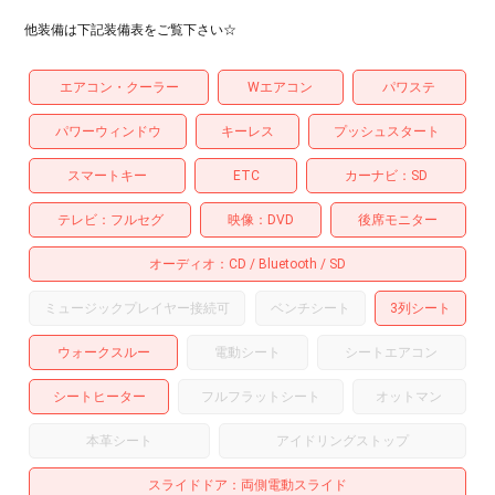
他装備は下記装備表をご覧下さい☆
エアコン・クーラー
Wエアコン
パワステ
パワーウィンドウ
キーレス
プッシュスタート
スマートキー
ETC
カーナビ
SD
テレビ
フルセグ
映像
DVD
後席モニター
オーディオ
CD
Bluetooth
SD
ミュージックプレイヤー接続可
ベンチシート
3列シート
ウォークスルー
電動シート
シートエアコン
シートヒーター
フルフラットシート
オットマン
本革シート
アイドリングストップ
スライドドア
両側電動スライド