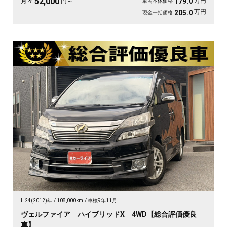
52,000
万円
179.0
月々
円～
車両本体価格
万円
205.0
現金一括価格
H24(2012)年
108,000km
車検9年11月
ヴェルファイア ハイブリッドX 4WD【総合評価優良
車】