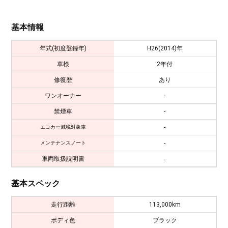
基本情報
年式(初度登録年)
H26(2014)年
車検
2年付
修復歴
あり
ワンオーナー
-
禁煙車
-
-
エコカー減税対象車
-
メンテナンスノート
車両取扱説明書
-
基本スペック
走行距離
113,000km
ボディ色
ブラック