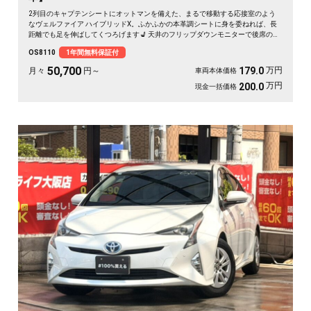
2列目のキャプテンシートにオットマンを備えた、まるで移動する応接室のよう
なヴェルファイア ハイブリッドX。ふかふかの本革調シートに身を委ねれば、長
距離でも足を伸ばしてくつろげます💺 天井のフリップダウンモニターで後席の時
間も退屈知らず。両側スライドドアで乗り降りもスマート、仲間との遠出も静か
OS8110
1年間無料保証付
で快適な空間が待っています。四輪駆動だから雪道もどんと来い。毎日の移動が
特別なひとときに変わる一台です✨《1年保証付》🚗👑
50,700
万円
179.0
月々
円～
車両本体価格
万円
200.0
現金一括価格