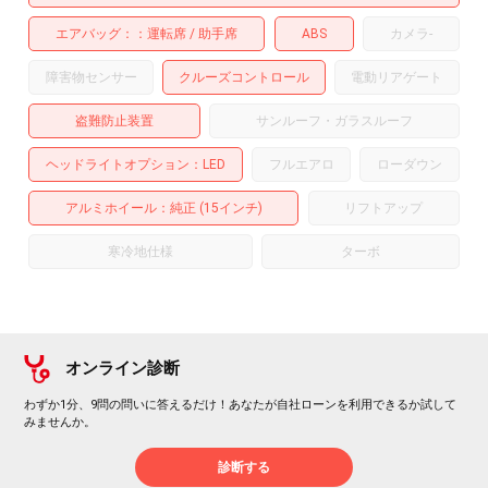
エアバッグ：
運転席
助手席
ABS
カメラ
-
障害物センサー
クルーズコントロール
電動リアゲート
盗難防止装置
サンルーフ・ガラスルーフ
ヘッドライトオプション
LED
フルエアロ
ローダウン
アルミホイール
：純正 (15インチ)
リフトアップ
寒冷地仕様
ターボ
オンライン診断
わずか1分、9問の問いに答えるだけ！あなたが自社ローンを利用できるか試して
みませんか。
診断する