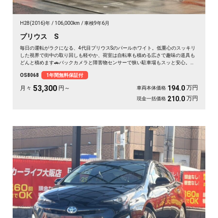
H28(2016)年
106,000km
車検9年6月
プリウス S
毎日の運転がラクになる、4代目プリウスSのパールホワイト。低重心のスッキリ
した視界で街中の取り回しも軽やか、荷室は自転車も積める広さで趣味の道具も
どんと積めます🚗バックカメラと障害物センサーで狭い駐車場もスッと安心。ビ
ルトインETCで週末の遠出も高速をスムーズに💨仕事帰りの買い物も、休日のロ
OS8068
1年間無料保証付
ングドライブも心強い一台。走行距離も程よく状態良好です。安心の《1年保証
付》✨
53,300
万円
194.0
月々
円～
車両本体価格
万円
210.0
現金一括価格