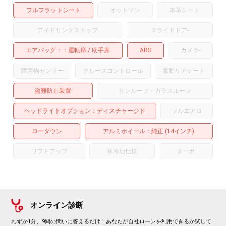
フルフラットシート
オットマン
本革シート
アイドリングストップ
スライドドア
-
エアバッグ：
運転席
助手席
ABS
カメラ
-
障害物センサー
クルーズコントロール
電動リアゲート
盗難防止装置
サンルーフ・ガラスルーフ
ヘッドライトオプション
ディスチャージド
フルエアロ
ローダウン
アルミホイール
：純正 (14インチ)
リフトアップ
寒冷地仕様
ターボ
オンライン診断
わずか1分、9問の問いに答えるだけ！あなたが自社ローンを利用できるか試して