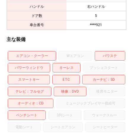
ハンドル
右ハンドル
ドア数
5
車台番号
****921
主な装備
エアコン・クーラー
Wエアコン
パワステ
パワーウィンドウ
キーレス
プッシュスタート
スマートキー
ETC
カーナビ
SD
テレビ
フルセグ
映像
DVD
後席モニター
オーディオ
CD
ミュージックプレイヤー接続可
ベンチシート
3列シート
ウォークスルー
電動シート
シートエアコン
シートヒーター