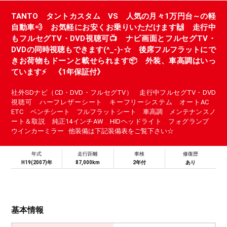
TANTO タントカスタム VS 人気の月々1万円台～の軽
自動車💨 お気軽にお安くお乗りいただけます🙌 走行中
もフルセグTV・DVD視聴可📺 ナビ画面とフルセグTV・
DVDの同時視聴もできます(^_-)-☆ 後席フルフラットにで
きお荷物もドーンと載せられます📦 外装、車高調はいっ
ています⚡ 《1年保証付》
社外SDナビ（CD・DVD・フルセグTV） 走行中フルセグTV・DVD
視聴可 ハーフレザーシート キーフリーシステム オートAC
ETC ベンチシート フルフラットシート 車高調 メンテナンスノ
ート＆取説 純正14インチAW HIDヘッドライト フォグランプ
ウインカーミラー 他装備は下記装備表をご覧下さい☆
年式
走行距離
車検
修復歴
H19(2007)年
87,000km
2年付
あり
基本情報