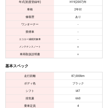
年式(初度登録年)
H19(2007)年
車検
2年付
修復歴
あり
ワンオーナー
-
禁煙車
-
-
エコカー減税対象車
○
メンテナンスノート
車両取扱説明書
○
基本スペック
走行距離
87,000km
ボディ色
ブラック
シフト
IAT
排気量
660
乗車定員
4