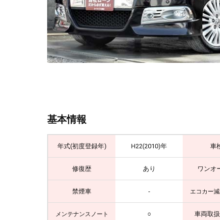
基本情報
年式(初度登録年)
H22(2010)年
車
修復歴
あり
ワンオ
禁煙車
-
エコカー減
○
車両取扱
メンテナンスノート