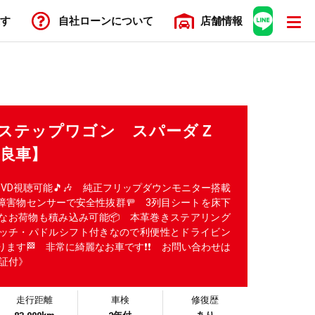
す
自社ローン
について
店舗
情報
N ステップワゴン スパーダＺ
優良車】
DVD視聴可能🎵🎶 純正フリップダウンモニター搭載
障害物センサーで安全性抜群🚥 3列目シートを床下
なお荷物も積み込み可能📦 本革巻きステアリング
ッチ・パドルシフト付きなので利便性とドライビン
ます🏁 非常に綺麗なお車です❗❗ お問い合わせは
保証付》
走行距離
車検
修復歴