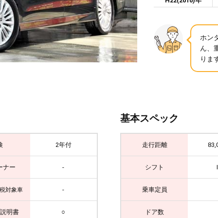
H22(2010)年
ホン
ん、
ります
基本スペック
検
2年付
走行距離
83,
ーナー
-
シフト
-
乗車定員
税対象車
説明書
○
ドア数