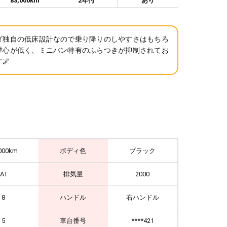
83,000km
2年付
あり
ダ独自の低床設計なので乗り降りのしやすさはもちろ
重心が低く、ミニバン特有のふらつきが抑制されてお
🌌
000km
ボディ色
ブラック
IAT
排気量
2000
8
ハンドル
右ハンドル
5
車台番号
****421