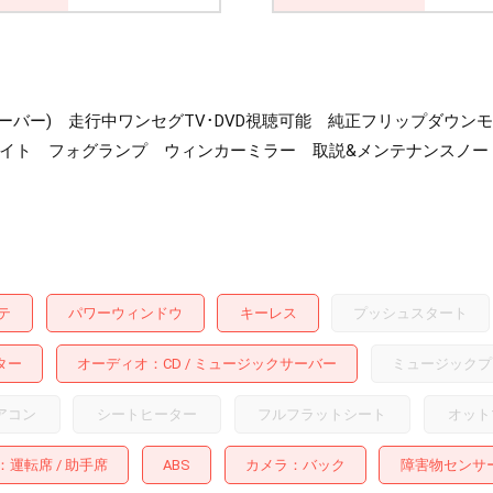
ックサーバー) 走行中ワンセグTV･DVD視聴可能 純正フリップダ
ドライト フォグランプ ウィンカーミラー 取説&メンテナンスノ
テ
パワーウィンドウ
キーレス
プッシュスタート
ター
オーディオ
CD
ミュージックサーバー
ミュージックプ
アコン
シートヒーター
フルフラットシート
オット
運転席
助手席
ABS
カメラ
バック
障害物センサ