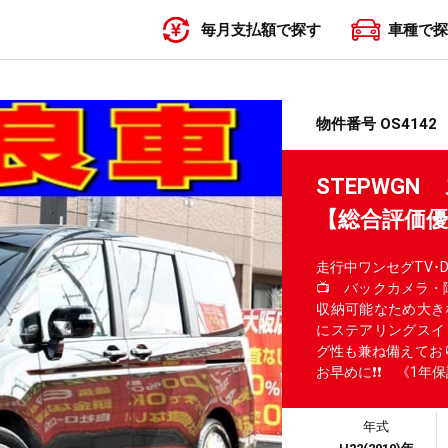
毎月支払額で探す
車種で探
〜19,999円
20,000円〜29,999円
30,000円〜39,999円
40,000円〜49,999円
50,000円〜
物件番号 OS4142
STEPWG
【総合評価
走行中ワンセグTV･
📺 バックカメラ・
収納可能なため大き
にステアリングスイ
グ性も兼ね備えており
お早めに❗❗ 《1年
年式