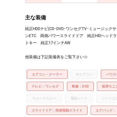
主な装備
純正HDDナビ(CD･DVD･ワンセグTV･ミュージ
ンETC 両側パワースライドドア 純正HIDヘッ
トキー 純正17インチAW
他装備は下記装備表をご覧下さい☆
エアコン・クーラー
Wエアコン
パワス
テレビ
ワンセグ
映像
DVD
後席モニ
ウォークスルー
電動シート
シートエ
スライドドア
両側電動スライド
エアバッグ：