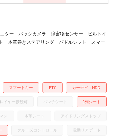
ウンモニター バックカメラ 障害物センサー ビルトイ
ート 本革巻きステアリング パドルシフト スマー
スマートキー
ETC
カーナビ
HDD
レイヤー接続可
ベンチシート
3列シート
マン
本革シート
アイドリングストップ
ー
クルーズコントロール
電動リアゲート