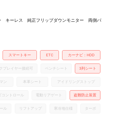
マートキー キーレス 純正フリップダウンモニター 両側パ
スマートキー
ETC
カーナビ
HDD
クプレイヤー接続可
ベンチシート
3列シート
マン
本革シート
アイドリングストップ
ズコントロール
電動リアゲート
盗難防止装置
ール
リフトアップ
寒冷地仕様
ターボ