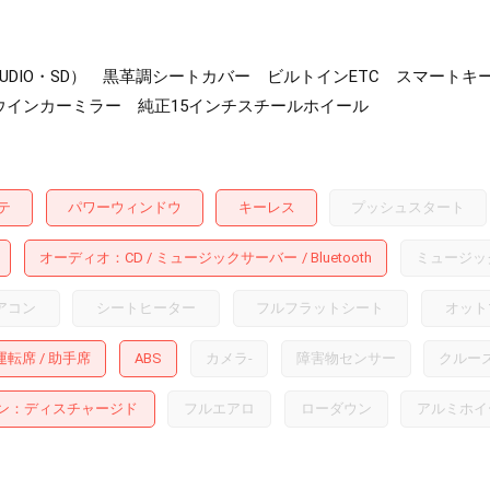
oothAUDIO・SD） 黒革調シートカバー ビルトインETC ス
ウインカーミラー 純正15インチスチールホイール
テ
パワーウィンドウ
キーレス
プッシュスタート
オーディオ
CD
ミュージックサーバー
Bluetooth
ミュージッ
アコン
シートヒーター
フルフラットシート
オット
運転席
助手席
ABS
カメラ
-
障害物センサー
クルー
ン
ディスチャージド
フルエアロ
ローダウン
アルミホイ