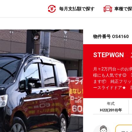
毎月支払額で探す
車種で探
〜19,999円
20,000円〜29,999円
30,000円〜39,999円
40,000円〜49,999円
50,000円〜
物件番号 OS4160
STEPWG
月々2万円台～のお
様にも人気です😉
ます📦 純正フリ
ースライドドア★ 
年式
H22(2010)年