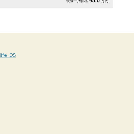
95.0
万円
現金一括価格
付》で安心してお乗りいただけます😊
life_OS