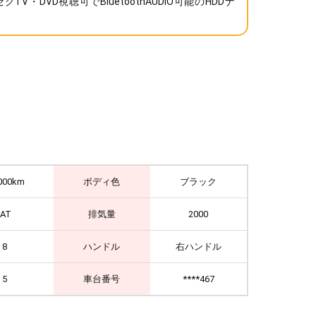
グTV・DVD視聴可でBluetoothAUDIO可能のHDDナ

000km
ボディ色
ブラック
IAT
排気量
2000
8
ハンドル
右ハンドル
5
車台番号
****467