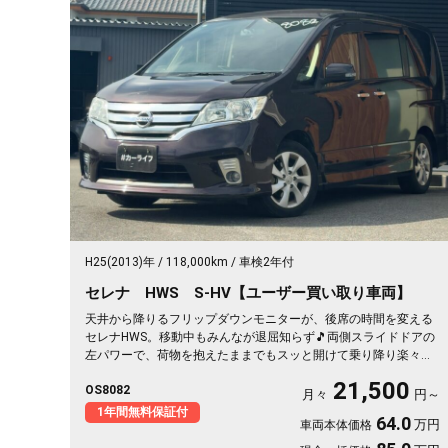
H25(2013)年
118,000km
車検2年付
セレナ HWS S-HV【ユーザー買い取り車両】
天井から降りるフリップダウンモニターが、後席の時間を変える
セレナHWS。移動中もみんなが退屈知らず🎵両側スライドドアの
左パワーで、荷物を抱えたままでもスッと開けて乗り降り楽々。
マルチセンターシートやウォークスルーで室内は自由自在。月々
21,500
OS8082
21500〜で叶う遠出の週末。走りも装備も揃った一台を、まるご
月々
円～
と1年保証付でどうぞ🚗✨💫👍
1年間無料保証付
64.0
万円
車両本体価格