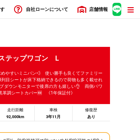
す
自社ローン
について
店舗
情報
N ステップワゴン L
求めやすいミニバン💨 使い勝手も良くてファミリー
 3列目シートが床下格納できるので荷物も多く載せれ
ップダウンモニターで後席の方も嬉しい👌 両側パワ
黒革調シートカバー🆕 《1年保証付》
走行距離
車検
修復歴
92,000km
3年11月
あり