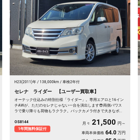
H23(2011)年
138,000km
車検2年付
セレナ ライダー 【ユーザー買取車】
オーテック仕込みの特別仕様「ライダー」。専用エアロと16イン
チAWが、ただのセレナじゃない一台を演出します😎両側パワス
ラで乗り降りも荷物もラクラク。バックカメラ付きで大きなボデ
ィも駐車スッと安心✨天井のフリップダウンモニターは長距離ド
21,500
OS8144
ライブの心強い味方。仲間との遠出も、休日の趣味も、これ一台
月々
円～
で楽しさ倍増です🎵月々21500〜で手が届く特別グレード。走り
1年間無料保証付
64.0
万円
車両本体価格
出しが待ち遠しくなる、《1年保証付》👑