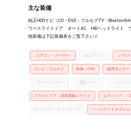
主な装備
純正HDDナビ（CD・DVD・フルセグTV・Bluet
ワースライドドア オートAC HIDヘッドライト 
他装備は下記装備表をご覧下さい☆
エアコン・クーラー
Wエアコン
パワス
テレビ
フルセグ
映像
DVD
後席モニター
ウォークスルー
電動シート
シートエ
スライドドア
両側電動スライド
エアバッグ：
サンルーフ・ガラスルーフ
ヘッドライトオプショ