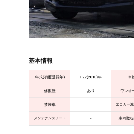
基本情報
年式(初度登録年)
H22(2010)年
車
修復歴
あり
ワンオ
禁煙車
-
エコカー減
-
車両取扱
メンテナンスノート