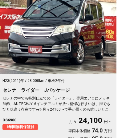
H23(2011)年
98,000km
車検2年付
セレナ ライダー Jパッケージ
セレナの中でも特別仕立ての「ライダー」。専用エアロにメッキ
加飾、AUTECHの16インチアルミが放つ精悍な佇まいは、街でも
ひと味違う存在です🚗✨月々24100〜で手が届くのも嬉しいとこ
ろ。左側パワースライドで買い物帰りもワンタッチ、バックカメ
24,100
OS6980
ラ付きで大きなボディも駐車ラクラク。二列目サンシェードとW
月々
円～
エアコンで、仲間との遠出も夏場のドライブも快適そのもの💫ク
1年間無料保証付
74.0
万円
車両本体価格
ルコン装備で長距離移動もぐっと楽に。週末の趣味も遠出も、こ
れ一台で世界が広がります👍走行9.8万kmでこの状態、《1年保証