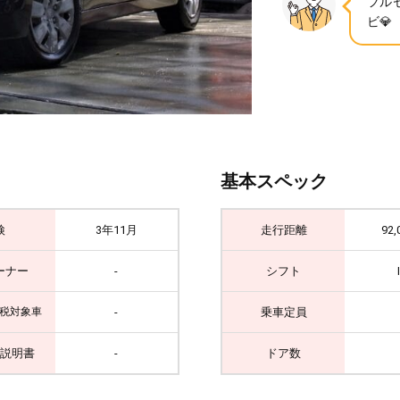
フルセ
ビ
基本スペック
検
3年11月
走行距離
92,
ーナー
-
シフト
-
乗車定員
税対象車
説明書
-
ドア数