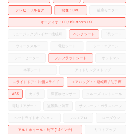
テレビ
フルセグ
映像
DVD
後席モニター
オーディオ
CD
Bluetooth
SD
ミュージックプレイヤー接続可
ベンチシート
3列シート
ウォークスルー
電動シート
シートエアコン
シートヒーター
フルフラットシート
オットマン
本革シート
アイドリングストップ
スライドドア
片側スライド
エアバッグ：
運転席
助手席
ABS
カメラ
-
障害物センサー
クルーズコントロール
電動リアゲート
盗難防止装置
サンルーフ・ガラスルーフ
ヘッドライトオプション
-
フルエアロ
ローダウン
アルミホイール
：純正 (14インチ)
リフトアップ