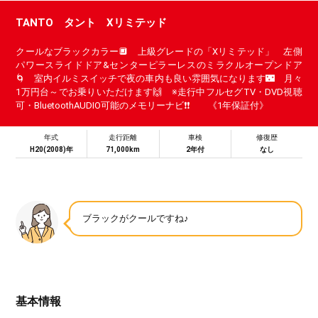
TANTO タント Xリミテッド
クールなブラックカラー🔲 上級グレードの「Xリミテッド」 左側
パワースライドドア&センターピラーレスのミラクルオープンドア
🌀 室内イルミスイッチで夜の車内も良い雰囲気になります🌃 月々
1万円台～でお乗りいただけます🙌 ※走行中フルセグTV・DVD視聴
可・BluetoothAUDIO可能のメモリーナビ❗❗ 《1年保証付》
年式
走行距離
車検
修復歴
H20(2008)年
71,000km
2年付
なし
ブラックがクールですね♪
基本情報