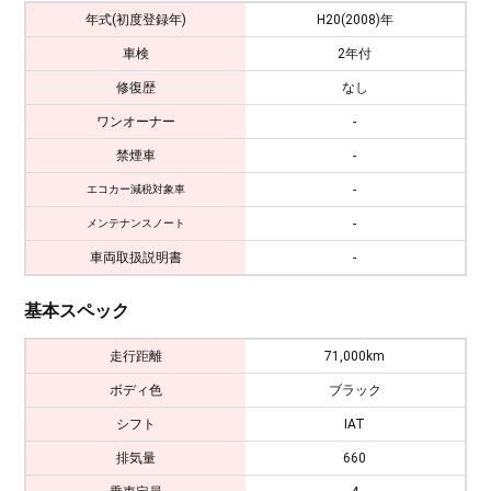
年式(初度登録年)
H20(2008)年
車検
2年付
修復歴
なし
ワンオーナー
-
禁煙車
-
-
エコカー減税対象車
-
メンテナンスノート
車両取扱説明書
-
基本スペック
走行距離
71,000km
ボディ色
ブラック
シフト
IAT
排気量
660