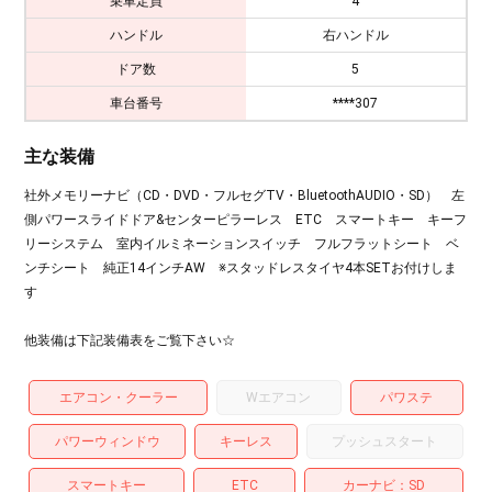
乗車定員
4
ハンドル
右ハンドル
ドア数
5
車台番号
****307
主な装備
社外メモリーナビ（CD・DVD・フルセグTV・BluetoothAUDIO・SD） 左
側パワースライドドア&センターピラーレス ETC スマートキー キーフ
リーシステム 室内イルミネーションスイッチ フルフラットシート ベ
ンチシート 純正14インチAW ※スタッドレスタイヤ4本SETお付けしま
す
他装備は下記装備表をご覧下さい☆
エアコン・クーラー
Wエアコン
パワステ
パワーウィンドウ
キーレス
プッシュスタート
スマートキー
ETC
カーナビ
SD