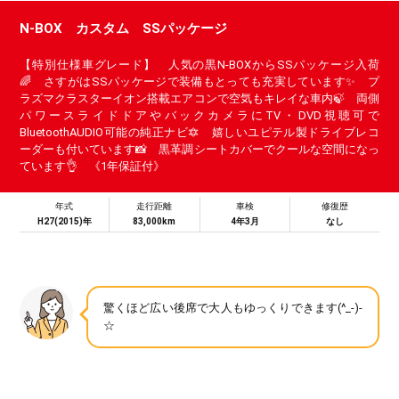
N-BOX カスタム SSパッケージ
【特別仕様車グレード】 人気の黒N-BOXからSSパッケージ入荷
🌈 さすがはSSパッケージで装備もとっても充実しています✨ プ
ラズマクラスターイオン搭載エアコンで空気もキレイな車内🍃 両側
パワースライドドアやバックカメラにTV・DVD視聴可で
BluetoothAUDIO可能の純正ナビ🔯 嬉しいユピテル製ドライブレコ
ーダーも付いています📸 黒革調シートカバーでクールな空間になっ
ています👌 《1年保証付》
年式
走行距離
車検
修復歴
H27(2015)年
83,000km
4年3月
なし
驚くほど広い後席で大人もゆっくりできます(^_-)-
☆