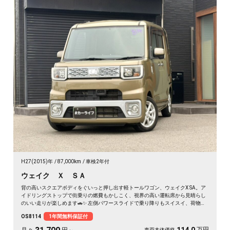
H27(2015)年
87,000km
車検2年付
ウェイク Ｘ ＳＡ
背の高いスクエアボディをぐいっと押し出す軽トールワゴン、ウェイクX SA。ア
イドリングストップで街乗りの燃費もかしこく、視界の高い運転席から見晴らし
のいい走りが楽しめます🚗✨ 左側パワースライドで乗り降りもスイスイ、荷物の
積み下ろしもラクラク。後席サンシェードで日差しもガード。アウトドアの相棒
OS8114
1年間無料保証付
にも通勤の足にもぴったりの一台です。天井の高い車内で、休日のギア積みも余
裕ですよ💫👍《1年保証付》
万円
車両本体価格