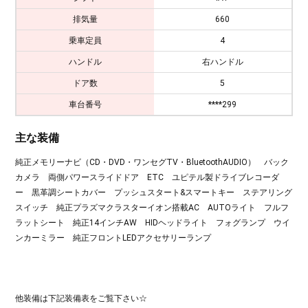
排気量
660
乗車定員
4
ハンドル
右ハンドル
ドア数
5
車台番号
****299
主な装備
純正メモリーナビ（CD・DVD・ワンセグTV・BluetoothAUDIO） バック
カメラ 両側パワースライドドア ETC ユピテル製ドライブレコーダ
ー 黒革調シートカバー プッシュスタート&スマートキー ステアリング
スイッチ 純正プラズマクラスターイオン搭載AC AUTOライト フルフ
ラットシート 純正14インチAW HIDヘッドライト フォグランプ ウイ
ンカーミラー 純正フロントLEDアクセサリーランプ
他装備は下記装備表をご覧下さい☆