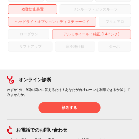
盗難防止装置
サンルーフ・ガラスルーフ
ヘッドライトオプション
ディスチャージド
フルエアロ
ローダウン
アルミホイール
：純正 (14インチ)
リフトアップ
寒冷地仕様
ターボ
オンライン診断
わずか1分、9問の問いに答えるだけ！あなたが自社ローンを利用できるか試して
みませんか。
診断する
お電話でのお問い合わせ