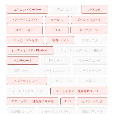
エアコン・クーラー
Wエアコン
パワステ
パワーウィンドウ
キーレス
プッシュスタート
スマートキー
ETC
カーナビ
SD
テレビ
ワンセグ
映像
DVD
後席モニター
オーディオ
CD
Bluetooth
ミュージックプレイヤー接続可
ベンチシート
3列シート
ウォークスルー
電動シート
シートエアコン
シートヒーター
フルフラットシート
オットマン
本革シート
アイドリングストップ
スライドドア
両側電動スライド
エアバッグ：
運転席
助手席
ABS
カメラ
バック
障害物センサー
クルーズコントロール
電動リアゲート