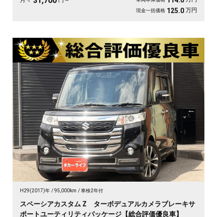
31,700
114.0
月々
円～
万円
125.0
現金一括価格
H29(2017)年
95,000km
車検2年付
スペーシアカスタム Z ターボデュアルカメラブレーキサ
ポートユーティリティパッケージ【総合評価優良車】