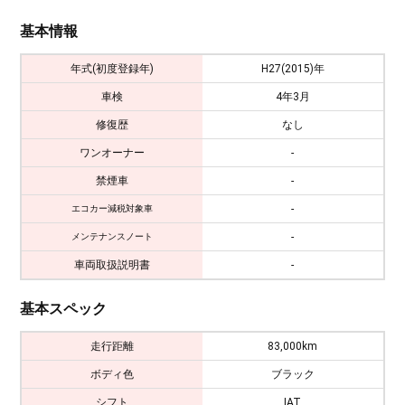
基本情報
年式(初度登録年)
H27(2015)年
車検
4年3月
修復歴
なし
ワンオーナー
-
禁煙車
-
-
エコカー減税対象車
-
メンテナンスノート
車両取扱説明書
-
基本スペック
走行距離
83,000km
ボディ色
ブラック
シフト
IAT