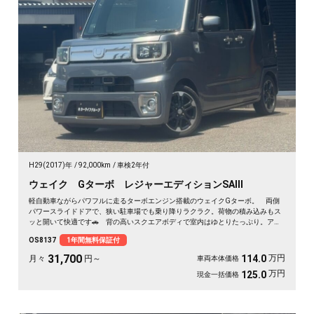
H29(2017)年
92,000km
車検2年付
ウェイク Gターボ レジャーエディションSAⅢ
軽自動車ながらパワフルに走るターボエンジン搭載のウェイクGターボ。 両側
パワースライドドアで、狭い駐車場でも乗り降りラクラク。荷物の積み込みもス
ッと開いて快適です🚗 背の高いスクエアボディで室内はゆとりたっぷり。アウ
トドアも車中泊も相棒にぴったり。 走行中もテレビが見られるHDDナビ付き
OS8137
1年間無料保証付
で、遠出のドライブも退屈しません🎵 バックカメラで駐車も安心✌️ 趣味も遊
びも広がる一台。《1年保証付》で安心のカーライフを💎
31,700
万円
114.0
月々
円～
車両本体価格
万円
125.0
現金一括価格