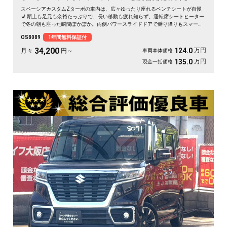
スペーシアカスタムZターボの車内は、広々ゆったり座れるベンチシートが自慢
💺 頭上も足元も余裕たっぷりで、長い移動も疲れ知らず。運転席シートヒーター
で冬の朝も座った瞬間ぽかぽか。両側パワースライドドアで乗り降りもスマー
ト。後席サンシェードで日差しもやわらぎます。休日は仲間とのドライブや趣味
OS8089
1年間無料保証付
の遠出に、心地よい空間が待っています🎵 快適な毎日をこの一台から。《1年保
証付》で安心のカーライフを👍✨
34,200
万円
124.0
月々
円～
車両本体価格
万円
135.0
現金一括価格