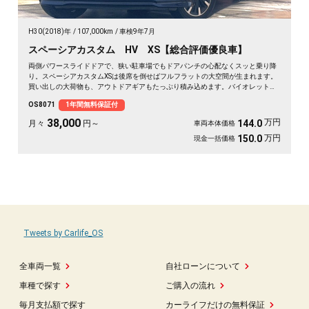
H30(2018)年
107,000km
車検9年7月
スペーシアカスタム HV XS【総合評価優良車】
両側パワースライドドアで、狭い駐車場でもドアパンチの心配なくスッと乗り降
り。スペーシアカスタムXSは後席を倒せばフルフラットの大空間が生まれます。
買い出しの大荷物も、アウトドアギアもたっぷり積み込めます。バイオレットの
落ち着いたボディカラーで街乗りも映える一台。後席サンシェードやシートバッ
OS8071
1年間無料保証付
クテーブルで、長距離移動も快適に過ごせます。休日の遠出が待ち遠しくなりま
すよ。安心してお乗りいただける《1年保証付》です🚗✨💺🙌😊
38,000
万円
144.0
月々
円～
車両本体価格
万円
150.0
現金一括価格
Tweets by Carlife_OS
全車両一覧
自社ローンについて
車種で探す
ご購入の流れ
毎月支払額で探す
カーライフだけの無料保証