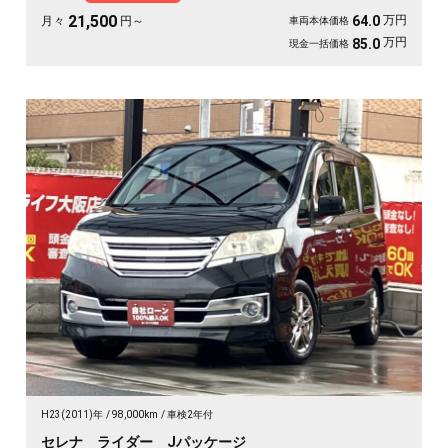
遠しくなる、《1年保証付》👑
21,500
万円
64.0
月々
円～
車両本体価格
万円
85.0
現金一括価格
H23(2011)年
98,000km
車検2年付
セレナ ライダー Jパッケージ