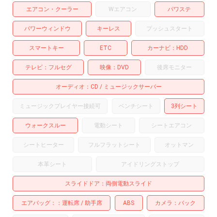
エアコン・クーラー
Wエアコン
パワステ
パワーウィンドウ
キーレス
プッシュスタート
スマートキー
ETC
カーナビ
HDD
テレビ
フルセグ
映像
DVD
後席モニター
オーディオ
CD
ミュージックサーバー
ミュージックプレイヤー接続可
ベンチシート
3列シート
ウォークスルー
電動シート
シートエアコン
シートヒーター
フルフラットシート
オットマン
本革シート
アイドリングストップ
スライドドア
両側電動スライド
エアバッグ：
運転席
助手席
ABS
カメラ
バック