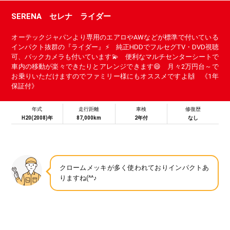
SERENA セレナ ライダー
オーテックジャパンより専用のエアロやAWなどが標準で付いている
インパクト抜群の『ライダー』⚡ 純正HDDでフルセグTV・DVD視聴
可、バックカメラも付いています💫 便利なマルチセンターシートで
車内の移動が楽々できたりとアレンジできます😄 月々2万円台～で
お乗りいただけますのでファミリー様にもオススメですよ🙌 《1年
保証付》
年式
走行距離
車検
修復歴
H20(2008)年
87,000km
2年付
なし
クロームメッキが多く使われておりインパクトあ
りますね(^^♪