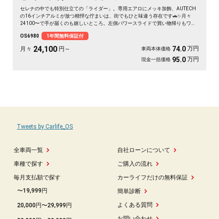
セレナの中でも特別仕立ての「ライダー」。専用エアロにメッキ加飾、AUTECH
の16インチアルミが放つ精悍な佇まいは、街でもひと味違う存在です🚗✨月々
24100〜で手が届くのも嬉しいところ。左側パワースライドで買い物帰りもワン
タッチ、バックカメラ付きで大きなボディも駐車ラクラク。二列目サンシェード
OS6980
1年間無料保証付
とWエアコンで、仲間との遠出も夏場のドライブも快適そのもの💫クルコン装備
で長距離移動もぐっと楽に。週末の趣味も遠出も、これ一台で世界が広がります
24,100
万円
74.0
月々
円～
車両本体価格
👍走行9.8万kmでこの状態、《1年保証付》で安心してお乗りいただけます😊
万円
95.0
現金一括価格
Tweets by Carlife_OS
全車両一覧
自社ローンについて
車種で探す
ご購入の流れ
毎月支払額で探す
カーライフだけの無料保証
〜19,999円
簡単診断
よくある質問
20,000円〜29,999円
お問い合わせ