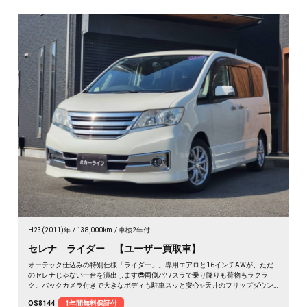
H23(2011)年
138,000km
車検2年付
セレナ ライダー 【ユーザー買取車】
オーテック仕込みの特別仕様「ライダー」。専用エアロと16インチAWが、ただ
のセレナじゃない一台を演出します😎両側パワスラで乗り降りも荷物もラクラ
ク。バックカメラ付きで大きなボディも駐車スッと安心✨天井のフリップダウン
モニターは長距離ドライブの心強い味方。仲間との遠出も、休日の趣味も、これ
OS8144
1年間無料保証付
一台で楽しさ倍増です🎵月々21500〜で手が届く特別グレード。走り出しが待ち