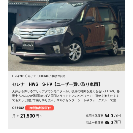
H25(2013)年
118,000km
車検2年付
セレナ HWS S-HV【ユーザー買い取り車両】
天井から降りるフリップダウンモニターが、後席の時間を変えるセレナHWS。移
動中もみんなが退屈知らず🎵両側スライドドアの左パワーで、荷物を抱えたまま
でもスッと開けて乗り降り楽々。マルチセンターシートやウォークスルーで室内
は自由自在。月々21500〜で叶う遠出の週末。走りも装備も揃った一台を、まる
OS8082
1年間無料保証付
ごと1年保証付でどうぞ🚗✨💫👍
21,500
万円
64.0
月々
円～
車両本体価格
万円
85.0
現金一括価格