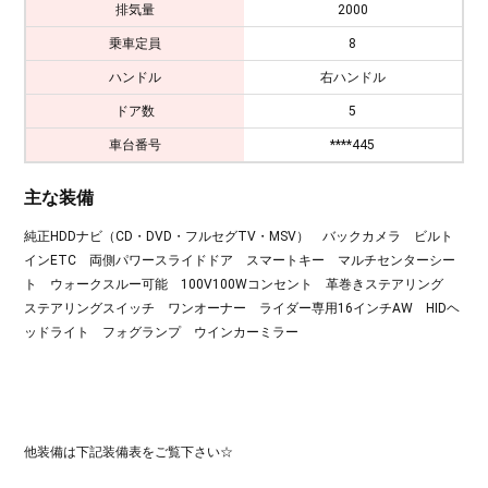
排気量
2000
乗車定員
8
ハンドル
右ハンドル
ドア数
5
車台番号
****445
主な装備
純正HDDナビ（CD・DVD・フルセグTV・MSV） バックカメラ ビルト
インETC 両側パワースライドドア スマートキー マルチセンターシー
ト ウォークスルー可能 100V100Wコンセント 革巻きステアリング
ステアリングスイッチ ワンオーナー ライダー専用16インチAW HIDヘ
ッドライト フォグランプ ウインカーミラー
他装備は下記装備表をご覧下さい☆