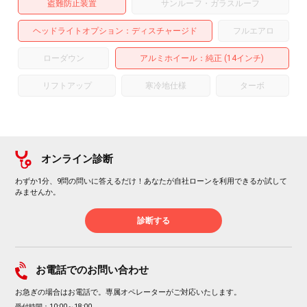
盗難防止装置
サンルーフ・ガラスルーフ
ヘッドライトオプション
ディスチャージド
フルエアロ
ローダウン
アルミホイール
：純正 (14インチ)
リフトアップ
寒冷地仕様
ターボ
オンライン診断
わずか1分、9問の問いに答えるだけ！あなたが自社ローンを利用できるか試して
みませんか。
診断する
お電話でのお問い合わせ
お急ぎの場合はお電話で。専属オペレーターがご対応いたします。
受付時間：10:00～18:00