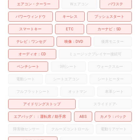
エアコン・クーラー
Wエアコン
パワステ
パワーウィンドウ
キーレス
プッシュスタート
スマートキー
ETC
カーナビ
SD
テレビ
ワンセグ
映像
DVD
後席モニター
オーディオ
CD
ミュージックプレイヤー接続可
ベンチシート
3列シート
ウォークスルー
電動シート
シートエアコン
シートヒーター
フルフラットシート
オットマン
本革シート
アイドリングストップ
スライドドア
-
エアバッグ：
運転席
助手席
ABS
カメラ
バック
障害物センサー
クルーズコントロール
電動リアゲート