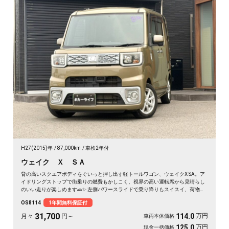
H27(2015)年
87,000km
車検2年付
ウェイク Ｘ ＳＡ
背の高いスクエアボディをぐいっと押し出す軽トールワゴン、ウェイクX SA。ア
イドリングストップで街乗りの燃費もかしこく、視界の高い運転席から見晴らし
のいい走りが楽しめます🚗✨ 左側パワースライドで乗り降りもスイスイ、荷物の
積み下ろしもラクラク。後席サンシェードで日差しもガード。アウトドアの相棒
OS8114
1年間無料保証付
にも通勤の足にもぴったりの一台です。天井の高い車内で、休日のギア積みも余
裕ですよ💫👍《1年保証付》
31,700
万円
114.0
月々
円～
車両本体価格
万円
125.0
現金一括価格