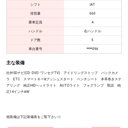
シフト
IAT
排気量
660
乗車定員
4
ハンドル
右ハンドル
ドア数
5
車台番号
****096
主な装備
社外SDナビ(CD･DVD･ワンセグTV) アイドリングストップ バックカメ
ラ ETC スマートキー&プッシュスタート ベンチシート 本革巻きステ
アリング 純正HIDヘッドライト AUTOライト フォグランプ 取説 純
正14インチAW
他装備は下記装備表をご覧下さい☆