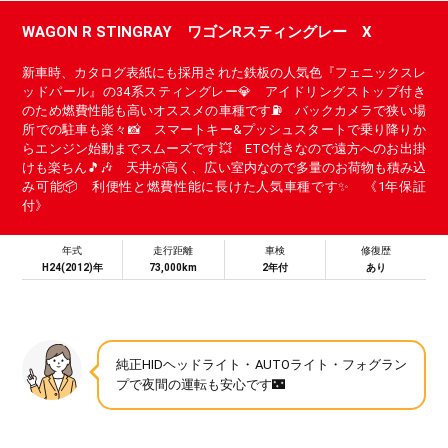
WAGON R STINGRAY ワゴンRスティングレー X
新車時、カタログ表紙にも採用された鉄板の人気色『フェニックスレ
ッドパール』の34系スティングレー💎 アイドリングストップ付き
のため燃費性能も高いオススメの車種です⛽ バックカメラで狭い場
所での駐車も楽々📸 スマートキー&プッシュスタートで乗り降りか
らエンジン始動までスムーズです💥 ETC付きなので遠方へのお出掛
けも楽ちん🎵🎶 天井が高く、広い室内なので多量のお荷物も積み込
み可能📦 利便性と燃費性能に長けた人気車種です✨ 《1年保証
付》
年式
走行距離
車検
修復歴
H24(2012)年
73,000km
2年付
あり
純正HIDヘッドライト・AUTOライト・フォグラン
プで夜間の運転も安心です🌃