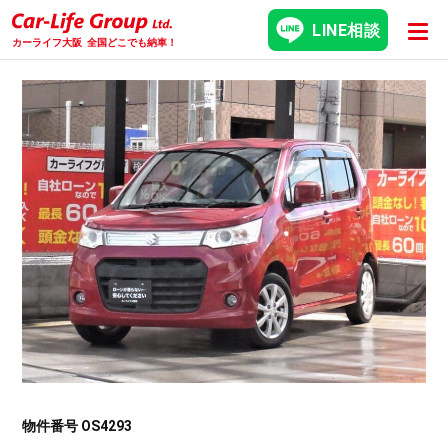
LINE相談
カーライフ大阪
全国どこでも納車！
物件番号 OS4293