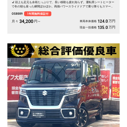
💺 頭上も足元も余裕たっぷりで、長い移動も疲れ知らず。運転席シートヒーター
で冬の朝も座った瞬間ぽかぽか。両側パワースライドドアで乗り降りもスマー
ト。後席サンシェードで日差しもやわらぎます。休日は仲間とのドライブや趣味
OS8089
1年間無料保証付
の遠出に、心地よい空間が待っています🎵 快適な毎日をこの一台から。《1年保
証付》で安心のカーライフを👍✨
34,200
万円
124.0
月々
円～
車両本体価格
万円
135.0
現金一括価格