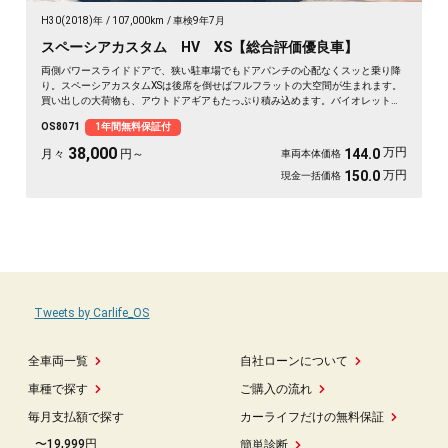
H30(2018)年
107,000km
車検9年7月
スペーシアカスタム HV XS【総合評価優良車】
両側パワースライドドアで、狭い駐車場でもドアパンチの心配なくスッと乗り降
り。スペーシアカスタムXSは後席を倒せばフルフラットの大空間が生まれます。
買い出しの大荷物も、アウトドアギアもたっぷり積み込めます。バイオレットの
落ち着いたボディカラーで街乗りも映える一台。後席サンシェードやシートバッ
OS8071
1年間無料保証付
クテーブルで、長距離移動も快適に過ごせます。休日の遠出が待ち遠しくなりま
すよ。安心してお乗りいただける《1年保証付》です🚗✨💺🙌😊
38,000
万円
144.0
月々
円～
車両本体価格
万円
150.0
現金一括価格
Tweets by Carlife_OS
全車両一覧
自社ローンについて
車種で探す
ご購入の流れ
毎月支払額で探す
カーライフだけの無料保証
〜19,999円
簡単診断