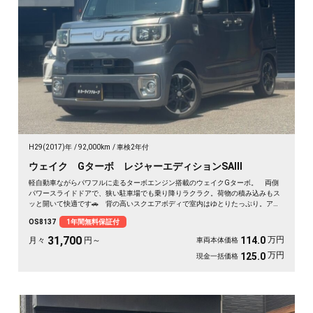
H29(2017)年
92,000km
車検2年付
ウェイク Gターボ レジャーエディションSAⅢ
軽自動車ながらパワフルに走るターボエンジン搭載のウェイクGターボ。 両側
パワースライドドアで、狭い駐車場でも乗り降りラクラク。荷物の積み込みもス
ッと開いて快適です🚗 背の高いスクエアボディで室内はゆとりたっぷり。アウ
トドアも車中泊も相棒にぴったり。 走行中もテレビが見られるHDDナビ付き
OS8137
1年間無料保証付
で、遠出のドライブも退屈しません🎵 バックカメラで駐車も安心✌️ 趣味も遊
びも広がる一台。《1年保証付》で安心のカーライフを💎
31,700
万円
114.0
月々
円～
車両本体価格
万円
125.0
現金一括価格