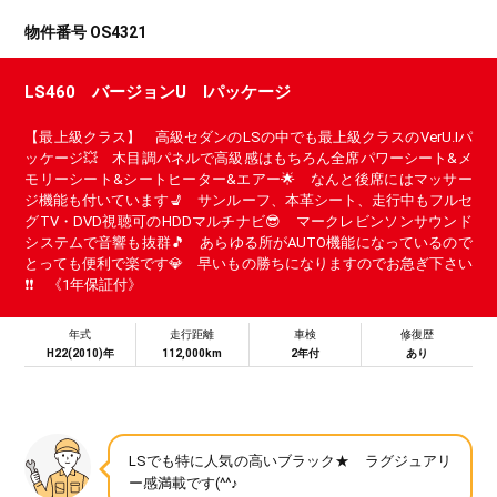
物件番号 OS4321
LS460 バージョンU Iパッケージ
【最上級クラス】 高級セダンのLSの中でも最上級クラスのVerU.Iパ
ッケージ💥 木目調パネルで高級感はもちろん全席パワーシート&メ
モリーシート&シートヒーター&エアー🌟 なんと後席にはマッサー
ジ機能も付いています💺 サンルーフ、本革シート、走行中もフルセ
グTV・DVD視聴可のHDDマルチナビ😎 マークレビンソンサウンド
システムで音響も抜群🎵 あらゆる所がAUTO機能になっているので
とっても便利で楽です💎 早いもの勝ちになりますのでお急ぎ下さい
❗❗ 《1年保証付》
年式
走行距離
車検
修復歴
H22(2010)年
112,000km
2年付
あり
LSでも特に人気の高いブラック★ ラグジュアリ
ー感満載です(^^♪