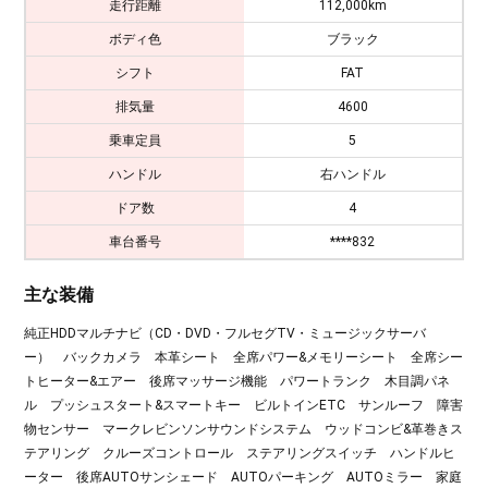
走行距離
112,000km
ボディ色
ブラック
シフト
FAT
排気量
4600
乗車定員
5
ハンドル
右ハンドル
ドア数
4
車台番号
****832
主な装備
純正HDDマルチナビ（CD・DVD・フルセグTV・ミュージックサーバ
ー） バックカメラ 本革シート 全席パワー&メモリーシート 全席シー
トヒーター&エアー 後席マッサージ機能 パワートランク 木目調パネ
ル プッシュスタート&スマートキー ビルトインETC サンルーフ 障害
物センサー マークレビンソンサウンドシステム ウッドコンビ&革巻きス
テアリング クルーズコントロール ステアリングスイッチ ハンドルヒ
ーター 後席AUTOサンシェード AUTOパーキング AUTOミラー 家庭