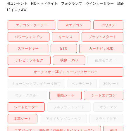
用コンセント HIDヘッドライト フォグランプ ウインカーミラー 純正
18インチAW
エアコン・クーラー
Wエアコン
パワステ
パワーウィンドウ
キーレス
プッシュスタート
スマートキー
ETC
カーナビ
HDD
テレビ
フルセグ
映像
DVD
後席モニター
オーディオ
CD
ミュージックサーバー
ミュージックプレイヤー接続可
ベンチシート
3列シート
ウォークスルー
電動シート
シートエアコン
シートヒーター
フルフラットシート
オットマン
本革シート
アイドリングストップ
スライドドア
-
エアバッグ：
運転席
助手席
サイド
カーテン
ABS