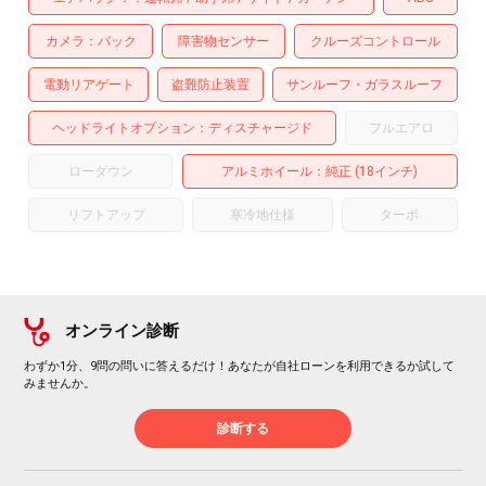
カメラ
バック
障害物センサー
クルーズコントロール
電動リアゲート
盗難防止装置
サンルーフ・ガラスルーフ
ヘッドライトオプション
ディスチャージド
フルエアロ
ローダウン
アルミホイール
：純正 (18インチ)
リフトアップ
寒冷地仕様
ターボ
オンライン診断
わずか1分、9問の問いに答えるだけ！あなたが自社ローンを利用できるか試して
みませんか。
診断する