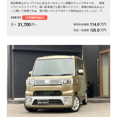
軽自動車ながらパワフルに走るターボエンジン搭載のウェイクGターボ。 両側
パワースライドドアで、狭い駐車場でも乗り降りラクラク。荷物の積み込みもス
ッと開いて快適です🚗 背の高いスクエアボディで室内はゆとりたっぷり。アウ
トドアも車中泊も相棒にぴったり。 走行中もテレビが見られるHDDナビ付き
OS8137
1年間無料保証付
で、遠出のドライブも退屈しません🎵 バックカメラで駐車も安心✌️ 趣味も遊
びも広がる一台。《1年保証付》で安心のカーライフを💎
31,700
万円
114.0
月々
円～
車両本体価格
万円
125.0
現金一括価格