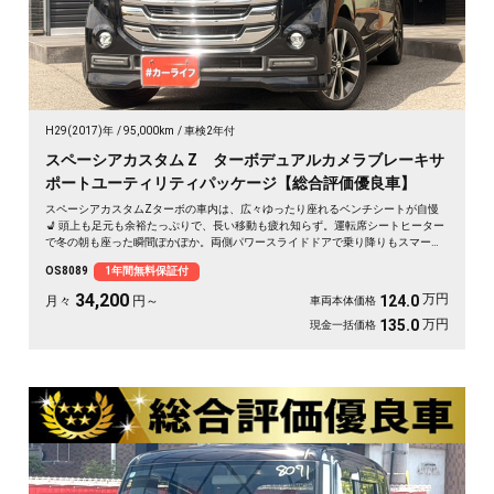
H29(2017)年
95,000km
車検2年付
スペーシアカスタム Z ターボデュアルカメラブレーキサ
ポートユーティリティパッケージ【総合評価優良車】
スペーシアカスタムZターボの車内は、広々ゆったり座れるベンチシートが自慢
💺 頭上も足元も余裕たっぷりで、長い移動も疲れ知らず。運転席シートヒーター
で冬の朝も座った瞬間ぽかぽか。両側パワースライドドアで乗り降りもスマー
ト。後席サンシェードで日差しもやわらぎます。休日は仲間とのドライブや趣味
OS8089
1年間無料保証付
の遠出に、心地よい空間が待っています🎵 快適な毎日をこの一台から。《1年保
証付》で安心のカーライフを👍✨
34,200
万円
124.0
月々
円～
車両本体価格
万円
135.0
現金一括価格