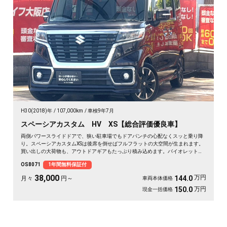
H30(2018)年
107,000km
車検9年7月
スペーシアカスタム HV XS【総合評価優良車】
両側パワースライドドアで、狭い駐車場でもドアパンチの心配なくスッと乗り降
り。スペーシアカスタムXSは後席を倒せばフルフラットの大空間が生まれます。
買い出しの大荷物も、アウトドアギアもたっぷり積み込めます。バイオレットの
落ち着いたボディカラーで街乗りも映える一台。後席サンシェードやシートバッ
OS8071
1年間無料保証付
クテーブルで、長距離移動も快適に過ごせます。休日の遠出が待ち遠しくなりま
すよ。安心してお乗りいただける《1年保証付》です🚗✨💺🙌😊
38,000
万円
144.0
月々
円～
車両本体価格
万円
150.0
現金一括価格