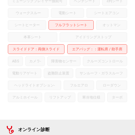
ミュージックプレイヤー接続可
ベンチシート
3列シート
ウォークスルー
電動シート
シートエアコン
シートヒーター
フルフラットシート
オットマン
本革シート
アイドリングストップ
スライドドア
両側スライド
エアバッグ：
運転席
助手席
ABS
カメラ
-
障害物センサー
クルーズコントロール
電動リアゲート
盗難防止装置
サンルーフ・ガラスルーフ
ヘッドライトオプション
-
フルエアロ
ローダウン
アルミホイール
リフトアップ
寒冷地仕様
ターボ
オンライン診断