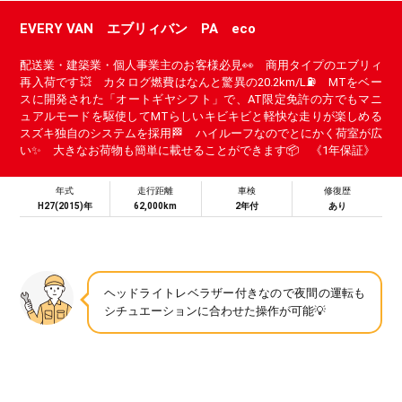
EVERY VAN エブリィバン PA eco
配送業・建築業・個人事業主のお客様必見👀 商用タイプのエブリィ
再入荷です💥 カタログ燃費はなんと驚異の20.2km/L⛽ MTをベー
スに開発された「オートギヤシフト」で、AT限定免許の方でもマニ
ュアルモードを駆使してMTらしいキビキビと軽快な走りが楽しめる
スズキ独自のシステムを採用🏁 ハイルーフなのでとにかく荷室が広
い✨ 大きなお荷物も簡単に載せることができます📦 《1年保証》
年式
走行距離
車検
修復歴
H27(2015)年
62,000km
2年付
あり
ヘッドライトレベラザー付きなので夜間の運転も
シチュエーションに合わせた操作が可能💡