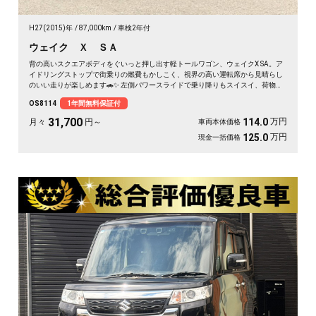
H27(2015)年
87,000km
車検2年付
ウェイク Ｘ ＳＡ
背の高いスクエアボディをぐいっと押し出す軽トールワゴン、ウェイクX SA。ア
イドリングストップで街乗りの燃費もかしこく、視界の高い運転席から見晴らし
のいい走りが楽しめます🚗✨ 左側パワースライドで乗り降りもスイスイ、荷物の
積み下ろしもラクラク。後席サンシェードで日差しもガード。アウトドアの相棒
OS8114
1年間無料保証付
にも通勤の足にもぴったりの一台です。天井の高い車内で、休日のギア積みも余
裕ですよ💫👍《1年保証付》
31,700
万円
114.0
月々
円～
車両本体価格
万円
125.0
現金一括価格