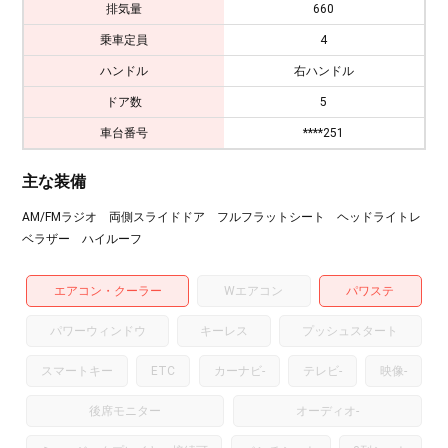
排気量
660
乗車定員
4
ハンドル
右ハンドル
ドア数
5
車台番号
****251
主な装備
AM/FMラジオ 両側スライドドア フルフラットシート ヘッドライトレ
ベラザー ハイルーフ
エアコン・クーラー
Wエアコン
パワステ
パワーウィンドウ
キーレス
プッシュスタート
スマートキー
ETC
カーナビ
-
テレビ
-
映像
-
後席モニター
オーディオ
-