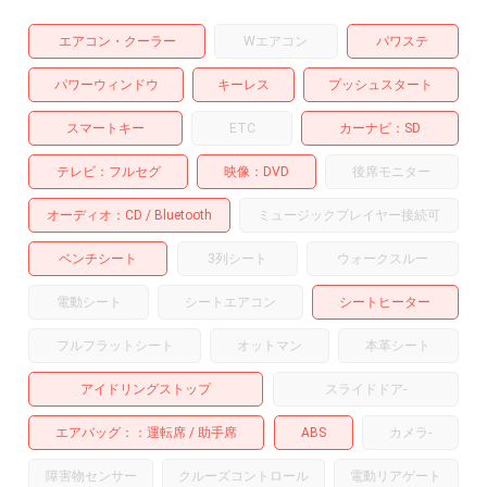
エアコン・クーラー
Wエアコン
パワステ
パワーウィンドウ
キーレス
プッシュスタート
スマートキー
ETC
カーナビ
SD
テレビ
フルセグ
映像
DVD
後席モニター
オーディオ
CD
Bluetooth
ミュージックプレイヤー接続可
ベンチシート
3列シート
ウォークスルー
電動シート
シートエアコン
シートヒーター
フルフラットシート
オットマン
本革シート
アイドリングストップ
スライドドア
-
エアバッグ：
運転席
助手席
ABS
カメラ
-
障害物センサー
クルーズコントロール
電動リアゲート