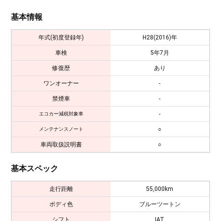
基本情報
年式(初度登録年)
H28(2016)年
車検
5年7月
修復歴
あり
ワンオーナー
-
禁煙車
-
-
エコカー減税対象車
○
メンテナンスノート
車両取扱説明書
○
基本スペック
走行距離
55,000km
ボディ色
ブルーツートン
シフト
IAT