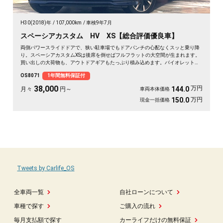
H30(2018)年
107,000km
車検9年7月
スペーシアカスタム HV XS【総合評価優良車】
両側パワースライドドアで、狭い駐車場でもドアパンチの心配なくスッと乗り降
り。スペーシアカスタムXSは後席を倒せばフルフラットの大空間が生まれます。
買い出しの大荷物も、アウトドアギアもたっぷり積み込めます。バイオレットの
落ち着いたボディカラーで街乗りも映える一台。後席サンシェードやシートバッ
OS8071
1年間無料保証付
クテーブルで、長距離移動も快適に過ごせます。休日の遠出が待ち遠しくなりま
すよ。安心してお乗りいただける《1年保証付》です🚗✨💺🙌😊
38,000
万円
144.0
月々
円～
車両本体価格
万円
150.0
現金一括価格
Tweets by Carlife_OS
全車両一覧
自社ローンについて
車種で探す
ご購入の流れ
毎月支払額で探す
カーライフだけの無料保証