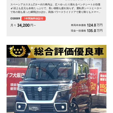
スペーシアカスタムZターボの車内は、広々ゆったり座れるベンチシートが自慢
💺 頭上も足元も余裕たっぷりで、長い移動も疲れ知らず。運転席シートヒーター
で冬の朝も座った瞬間ぽかぽか。両側パワースライドドアで乗り降りもスマー
ト。後席サンシェードで日差しもやわらぎます。休日は仲間とのドライブや趣味
OS8089
1年間無料保証付
の遠出に、心地よい空間が待っています🎵 快適な毎日をこの一台から。《1年保
証付》で安心のカーライフを👍✨
34,200
万円
124.0
月々
円～
車両本体価格
万円
135.0
現金一括価格