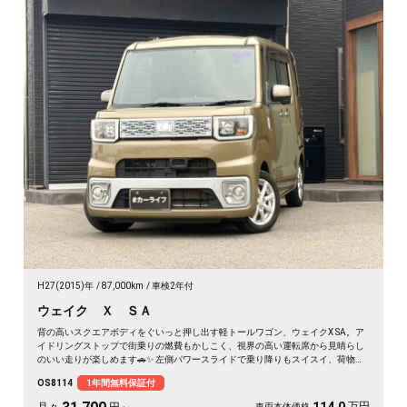
H27(2015)年
87,000km
車検2年付
ウェイク Ｘ ＳＡ
背の高いスクエアボディをぐいっと押し出す軽トールワゴン、ウェイクX SA。ア
イドリングストップで街乗りの燃費もかしこく、視界の高い運転席から見晴らし
のいい走りが楽しめます🚗✨ 左側パワースライドで乗り降りもスイスイ、荷物の
積み下ろしもラクラク。後席サンシェードで日差しもガード。アウトドアの相棒
OS8114
1年間無料保証付
にも通勤の足にもぴったりの一台です。天井の高い車内で、休日のギア積みも余
裕ですよ💫👍《1年保証付》
万円
車両本体価格