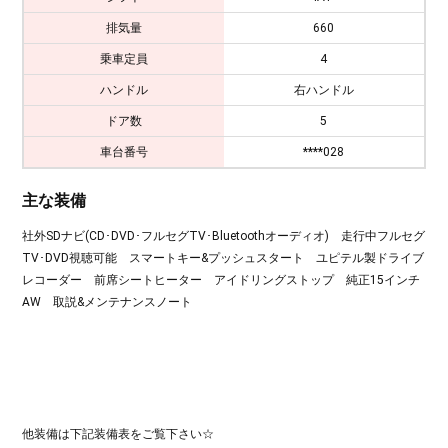
排気量
660
乗車定員
4
ハンドル
右ハンドル
ドア数
5
車台番号
****028
主な装備
社外SDナビ(CD･DVD･フルセグTV･Bluetoothオーディオ) 走行中フルセグ
TV･DVD視聴可能 スマートキー&プッシュスタート ユピテル製ドライブ
レコーダー 前席シートヒーター アイドリングストップ 純正15インチ
AW 取説&メンテナンスノート
他装備は下記装備表をご覧下さい☆