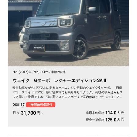
H29(2017)年
92,000km
車検2年付
ウェイク Gターボ レジャーエディションSAⅢ
軽自動車ながらパワフルに走るターボエンジン搭載のウェイクGターボ。 両側
パワースライドドアで、狭い駐車場でも乗り降りラクラク。荷物の積み込みもス
ッと開いて快適です🚗 背の高いスクエアボディで室内はゆとりたっぷり。アウ
トドアも車中泊も相棒にぴったり。 走行中もテレビが見られるHDDナビ付き
OS8137
1年間無料保証付
で、遠出のドライブも退屈しません🎵 バックカメラで駐車も安心✌️ 趣味も遊
びも広がる一台。《1年保証付》で安心のカーライフを💎
31,700
万円
114.0
月々
円～
車両本体価格
万円
125.0
現金一括価格