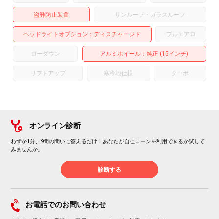
盗難防止装置
サンルーフ・ガラスルーフ
ヘッドライトオプション
ディスチャージド
フルエアロ
ローダウン
アルミホイール
：純正 (15インチ)
リフトアップ
寒冷地仕様
ターボ
オンライン診断
わずか1分、9問の問いに答えるだけ！あなたが自社ローンを利用できるか試して
みませんか。
診断する
お電話でのお問い合わせ