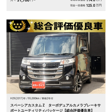
31,700
114.0
月々
円～
万円
125.0
現金一括価格
H29(2017)年
95,000km
車検2年付
スペーシアカスタム Z ターボデュアルカメラブレーキサ
ポートユーティリティパッケージ【総合評価優良車】