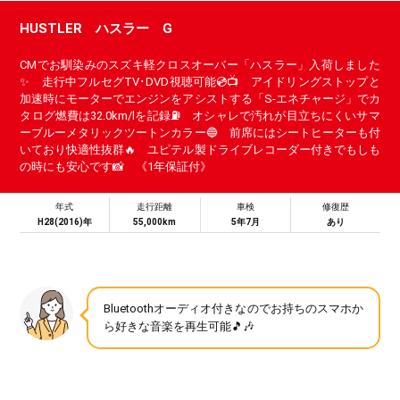
HUSTLER ハスラー G
CMでお馴染みのスズキ軽クロスオーバー「ハスラー」入荷しました
✨ 走行中フルセグTV･DVD視聴可能💿📺 アイドリングストップと
加速時にモーターでエンジンをアシストする「S‐エネチャージ」でカ
タログ燃費は32.0km/lを記録⛽ オシャレで汚れが目立ちにくいサマ
ーブルーメタリックツートンカラー🔵 前席にはシートヒーターも付
いており快適性抜群🔥 ユピテル製ドライブレコーダー付きでもしも
の時にも安心です📸 《1年保証付》
年式
走行距離
車検
修復歴
H28(2016)年
55,000km
5年7月
あり
Bluetoothオーディオ付きなのでお持ちのスマホか
ら好きな音楽を再生可能🎵🎶