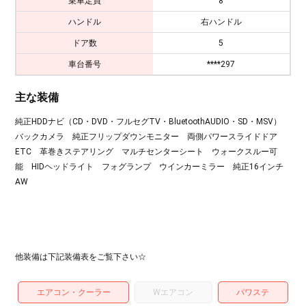
乗車定員
8
ハンドル
右ハンドル
ドア数
5
車台番号
****297
主な装備
純正HDDナビ（CD・DVD・フルセグTV・BluetoothAUDIO・SD・MSV）
バックカメラ 純正フリップダウンモニター 両側パワースライドドア
ETC 革巻きステアリング マルチセンターシート ウォークスルー可
能 HIDヘッドライト フォグランプ ウインカーミラー 純正16インチ
AW
他装備は下記装備表をご覧下さい☆
エアコン・クーラー
Wエアコン
パワステ