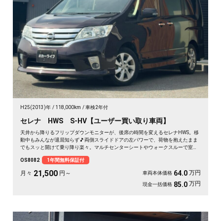
H25(2013)年
118,000km
車検2年付
セレナ HWS S-HV【ユーザー買い取り車両】
天井から降りるフリップダウンモニターが、後席の時間を変えるセレナHWS。移
動中もみんなが退屈知らず🎵両側スライドドアの左パワーで、荷物を抱えたまま
でもスッと開けて乗り降り楽々。マルチセンターシートやウォークスルーで室内
は自由自在。月々21500〜で叶う遠出の週末。走りも装備も揃った一台を、まる
OS8082
1年間無料保証付
ごと1年保証付でどうぞ🚗✨💫👍
21,500
万円
64.0
月々
円～
車両本体価格
万円
85.0
現金一括価格