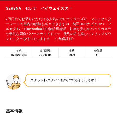
SERENA セレナ ハイウェイスター
2万円台でお乗りいただける人気のセレナシリーズ💠 マルチセンタ
ーシートで室内の移動も楽々できます👍 純正HDDナビでDVD・フ
ルセグTV・BluetoothAUDIO接続可能🌈 駐車も安心のバックカメラ
や便利な両側パワースライドドア✨ 後列の方も嬉しいフリップダウ
ンモニターも付いています🎉 《1年保証付》
年式
走行距離
車検
修復歴
H22(2010)年
72,000km
2年付
あり
スタッドレスタイヤ&AW4本お付けします！！
基本情報