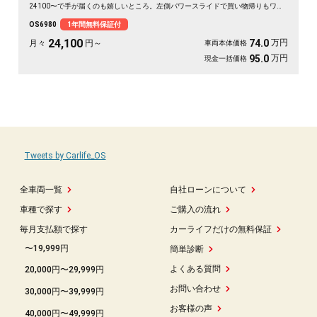
24100〜で手が届くのも嬉しいところ。左側パワースライドで買い物帰りもワン
タッチ、バックカメラ付きで大きなボディも駐車ラクラク。二列目サンシェード
OS6980
1年間無料保証付
とWエアコンで、仲間との遠出も夏場のドライブも快適そのもの💫クルコン装備
で長距離移動もぐっと楽に。週末の趣味も遠出も、これ一台で世界が広がります
24,100
万円
74.0
月々
円～
車両本体価格
👍走行9.8万kmでこの状態、《1年保証付》で安心してお乗りいただけます😊
万円
95.0
現金一括価格
Tweets by Carlife_OS
全車両一覧
自社ローンについて
車種で探す
ご購入の流れ
毎月支払額で探す
カーライフだけの無料保証
〜19,999円
簡単診断
よくある質問
20,000円〜29,999円
お問い合わせ
30,000円〜39,999円
お客様の声
40,000円〜49,999円