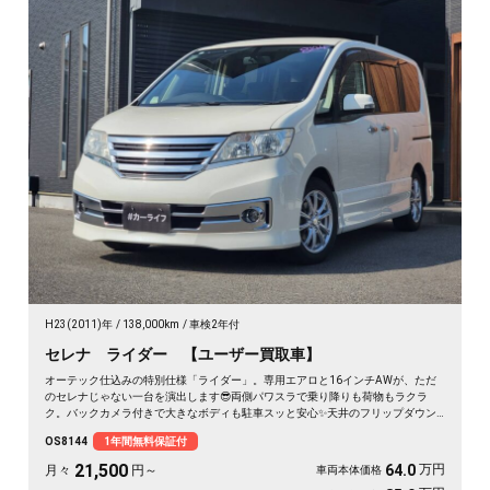
H23(2011)年
138,000km
車検2年付
セレナ ライダー 【ユーザー買取車】
オーテック仕込みの特別仕様「ライダー」。専用エアロと16インチAWが、ただ
のセレナじゃない一台を演出します😎両側パワスラで乗り降りも荷物もラクラ
ク。バックカメラ付きで大きなボディも駐車スッと安心✨天井のフリップダウン
モニターは長距離ドライブの心強い味方。仲間との遠出も、休日の趣味も、これ
OS8144
1年間無料保証付
一台で楽しさ倍増です🎵月々21500〜で手が届く特別グレード。走り出しが待ち
遠しくなる、《1年保証付》👑
21,500
万円
64.0
月々
円～
車両本体価格