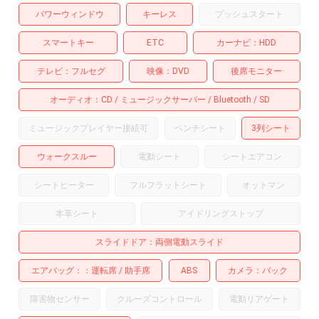
パワーウィンドウ
キーレス
プッシュスタート
スマートキー
ETC
カーナビ
HDD
テレビ
フルセグ
映像
DVD
後席モニター
オーディオ
CD
ミュージックサーバー
Bluetooth
SD
ミュージックプレイヤー接続可
ベンチシート
3列シート
ウォークスルー
電動シート
シートエアコン
シートヒーター
フルフラットシート
オットマン
本革シート
アイドリングストップ
スライドドア
両側電動スライド
エアバッグ：
運転席
助手席
ABS
カメラ
バック
障害物センサー
クルーズコントロール
電動リアゲート