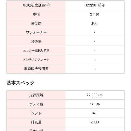
年式(初度登録年)
H22(2010)年
車検
2年付
修復歴
あり
ワンオーナー
-
禁煙車
-
-
エコカー減税対象車
-
メンテナンスノート
車両取扱説明書
-
基本スペック
走行距離
72,000km
ボディ色
パール
シフト
IAT
排気量
2000