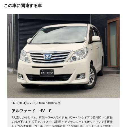
この車に関連する車
H25(2013)年
92,000km
車検2年付
アルファード HV G
7人乗りのゆとりと、両側パワースライド＆パワーバックドアで乗り降りも荷物
の積み下ろしも片手でスイスイ。2列目キャプテンシート＆オットマンで長距離
もくつろぎ移動。ゴールドパールの落ち着いた質感も◎。バックカメラと障害物