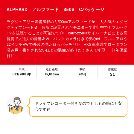
ALPHARD アルファード 350S Cパッケージ
ラグジュアリー装備満載の3,500ccアルファード💎 大人気のエグゼ
クティブシート💺 各所に設置されたモニターで走行中でもフルセグ
TVを視聴することが可能です📺 carrozzeriaサイバーナビによる高
音質で大迫力の音響🎵🎶 バックカメラ付きで安心📸 フルエアロや
22インチAWで外装の見た目もバッチリ✨ HKS車高調でローダウン
済み🏁 書ききれないほどの装備が盛りだくさんです💥 《1年保証
付》
年式
走行距離
車検
修復歴
H21(2009)年
95,000km
2年付
なし
ドライブレコーダー付きなのでもしもの時にも安
心です🚥