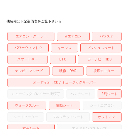
他装備は下記装備表をご覧下さい☆
エアコン・クーラー
Wエアコン
パワステ
パワーウィンドウ
キーレス
プッシュスタート
スマートキー
ETC
カーナビ
HDD
テレビ
フルセグ
映像
DVD
後席モニター
オーディオ
CD
ミュージックサーバー
ミュージックプレイヤー接続可
ベンチシート
3列シート
ウォークスルー
電動シート
シートエアコン
シートヒーター
フルフラットシート
オットマン
本革シート
アイドリングストップ