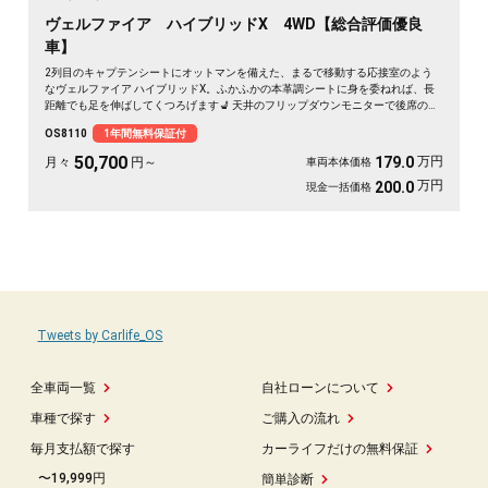
ヴェルファイア ハイブリッドX 4WD【総合評価優良
車】
2列目のキャプテンシートにオットマンを備えた、まるで移動する応接室のよう
なヴェルファイア ハイブリッドX。ふかふかの本革調シートに身を委ねれば、長
距離でも足を伸ばしてくつろげます💺 天井のフリップダウンモニターで後席の時
間も退屈知らず。両側スライドドアで乗り降りもスマート、仲間との遠出も静か
OS8110
1年間無料保証付
で快適な空間が待っています。四輪駆動だから雪道もどんと来い。毎日の移動が
特別なひとときに変わる一台です✨《1年保証付》🚗👑
50,700
万円
179.0
月々
円～
車両本体価格
万円
200.0
現金一括価格
Tweets by Carlife_OS
全車両一覧
自社ローンについて
車種で探す
ご購入の流れ
毎月支払額で探す
カーライフだけの無料保証
〜19,999円
簡単診断