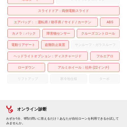
スライドドア
両側電動スライド
エアバッグ：
運転席
助手席
サイド
カーテン
ABS
カメラ
バック
障害物センサー
クルーズコントロール
電動リアゲート
盗難防止装置
サンルーフ・ガラスルーフ
ヘッドライトオプション
ディスチャージド
フルエアロ
ローダウン
アルミホイール
：社外 (22インチ)
リフトアップ
寒冷地仕様
ターボ
オンライン診断
わずか1分、9問の問いに答えるだけ！あなたが自社ローンを利用できるか試して
みませんか。