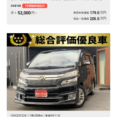
センサーで大きな車体もスッと駐車。仲間との遠出も送迎も一台で頼れる相棒に
OS8108
1年間無料保証付
🚗✨💺🙌😊。ロングドライブが待ち遠しくなる一台です《1年保証付》👑
52,000
万円
179.0
月々
円～
車両本体価格
万円
205.0
現金一括価格
H24(2012)年
108,000km
車検9年11月