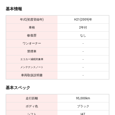
基本情報
年式(初度登録年)
H21(2009)年
車検
2年付
修復歴
なし
ワンオーナー
-
禁煙車
-
-
エコカー減税対象車
-
メンテナンスノート
車両取扱説明書
-
基本スペック
走行距離
95,000km
ボディ色
ブラック
シフト
IAT