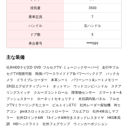
排気量
3500
乗車定員
7
ハンドル
右ハンドル
ドア数
5
車台番号
****089
主な装備
社外HDDナビ(CD･DVD･フルセグTV･ミュージックサーバー) 走行中フル
セグTV視聴可能 両側パワースライドドア&パワーバックドア バックカ
メラ ドライブレコーダー 本革シート パワーシート&シートメモリー
2列目エグゼクティブシート オットマン ウッドコンビハンドル ステア
リングスイッチ クルーズコントロール 障害物センサー スマートキー&
プッシュスタート ホーネットセキュリティ 木目調内装パネル フルセ
グTVミラーリングモニター ビルトインETC 社外レーダー探知機 Wエ
アコン pivotスロットルコントローラー フルエアロ 社外4本出しマフ
ラー 社外22インチAW 16インチAW付きスタッドレスタイヤ HKS車高
調 HIDヘッドライト 社外フォグランプ ウィンカーポジション