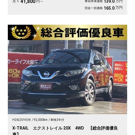
41,800
万円
139.0
月々
円～
車両本体価格
万円
165.0
現金一括価格
H26(2014)年
92,000km
車検2年付
X-TRAIL エクストレイル 20X 4WD 【総合評価優良
車】