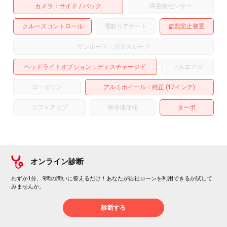
カメラ
サイド
バック
障害物センサー
クルーズコントロール
電動リアゲート
盗難防止装置
サンルーフ・ガラスルーフ
ヘッドライトオプション
ディスチャージド
フルエアロ
ローダウン
アルミホイール
：純正 (17インチ)
リフトアップ
寒冷地仕様
ターボ
オンライン診断
わずか1分、9問の問いに答えるだけ！あなたが自社ローンを利用できるか試して
みませんか。
診断する