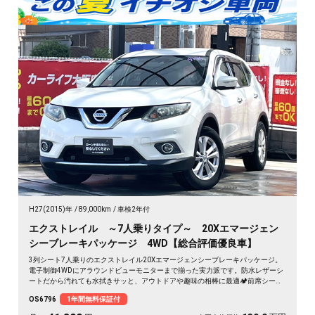
H27(2015)年
89,000km
車検2年付
エクストレイル ～7人乗りタイプ～ 20Xエマージェン
シーブレーキパッケージ 4WD【総合評価優良車】
3列シート7人乗りのエクストレイル20Xエマージェンシーブレーキパッケージ。
電子制御4WDにアラウンドビューモニターまで揃った実力派です。防水レザーシ
ートだから汚れても水拭きサッと、アウトドアや趣味の相棒に最適🏕️前席シート
ヒーターで冬の朝も座った瞬間ぬくもり。フルフラットにすれば車中泊もこなす
OS6796
1年間無料保証付
懐の深さ。仲間との遠出も、休日の一人旅も自在に楽しめる一台です😎《1年保
証付》🚗✨💺