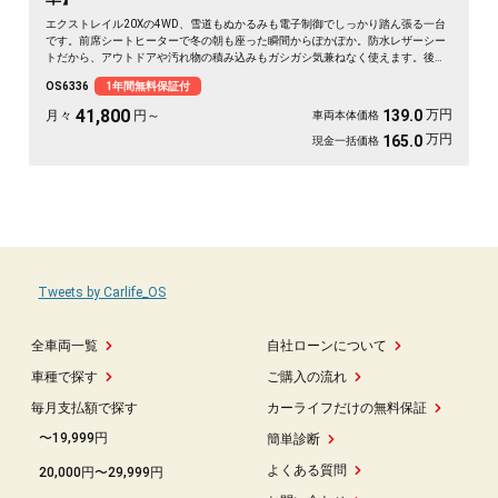
エクストレイル20Xの4WD、雪道もぬかるみも電子制御でしっかり踏ん張る一台
です。前席シートヒーターで冬の朝も座った瞬間からぽかぽか。防水レザーシー
トだから、アウトドアや汚れ物の積み込みもガシガシ気兼ねなく使えます。後席
を倒せばフルフラットで車中泊もOK。週末は道具を積んで山でも海でも自由に走
OS6336
1年間無料保証付
り出せる相棒です。バックカメラで駐車もスッと安心。まだまだ元気に走れる状
態の良さも魅力ですよ✨🚗🏕️💺😎《1年保証付》
41,800
万円
139.0
月々
円～
車両本体価格
万円
165.0
現金一括価格
Tweets by Carlife_OS
全車両一覧
自社ローンについて
車種で探す
ご購入の流れ
毎月支払額で探す
カーライフだけの無料保証
〜19,999円
簡単診断
よくある質問
20,000円〜29,999円