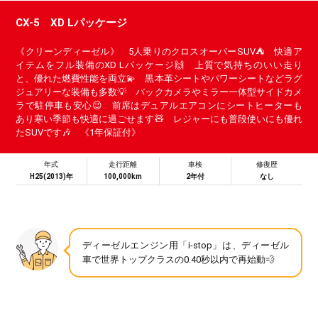
CX-5 XD Lパッケージ
《クリーンディーゼル》 5人乗りのクロスオーバーSUV⛺ 快適ア
イテムをフル装備のXD Lパッケージ🙌 上質で気持ちのいい走り
と、優れた燃費性能を両立💫 黒本革シートやパワーシートなどラグ
ジュアリーな装備も多数💡 バックカメラやミラー一体型サイドカメ
ラで駐停車も安心😉 前席はデュアルエアコンにシートヒーターも
あり寒い季節も快適に過ごせます🧸 レジャーにも普段使いにも優れ
たSUVです🎶 《1年保証付》
年式
走行距離
車検
修復歴
H25(2013)年
100,000km
2年付
なし
ディーゼルエンジン用「i-stop」は、ディーゼル
車で世界トップクラスの0.40秒以内で再始動💨