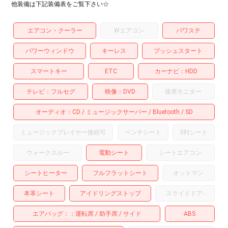
他装備は下記装備表をご覧下さい☆
エアコン・クーラー
Wエアコン
パワステ
パワーウィンドウ
キーレス
プッシュスタート
スマートキー
ETC
カーナビ
HDD
テレビ
フルセグ
映像
DVD
後席モニター
オーディオ
CD
ミュージックサーバー
Bluetooth
SD
ミュージックプレイヤー接続可
ベンチシート
3列シート
ウォークスルー
電動シート
シートエアコン
シートヒーター
フルフラットシート
オットマン
本革シート
アイドリングストップ
スライドドア
-
エアバッグ：
運転席
助手席
サイド
ABS