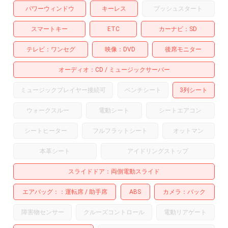
パワーウィンドウ
キーレス
プッシュスタート
スマートキー
ETC
カーナビ
SD
テレビ
ワンセグ
映像
DVD
後席モニター
オーディオ
CD
ミュージックサーバー
ミュージックプレイヤー接続可
ベンチシート
3列シート
ウォークスルー
電動シート
シートエアコン
シートヒーター
フルフラットシート
オットマン
本革シート
アイドリングストップ
スライドドア
両側電動スライド
エアバッグ：
運転席
助手席
ABS
カメラ
バック
障害物センサー
クルーズコントロール
電動リアゲート