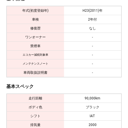
年式(初度登録年)
H23(2011)年
車検
2年付
修復歴
なし
ワンオーナー
-
禁煙車
-
-
エコカー減税対象車
-
メンテナンスノート
車両取扱説明書
-
基本スペック
走行距離
90,000km
ボディ色
ブラック
シフト
IAT
排気量
2000