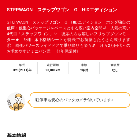
STEPWAGN ステップワゴン G HIDエディション
STEPWAGN ステップワゴン G HIDエディション ホンダ独自の
低床・低重心パッケージをベースとする広い室内空間💺 人気の高い
4代目「ステップワゴン」✨ 後席の方も嬉しいフリップダウンモニ
ター★ 3列目床下格納シートが特長でお荷物もたくさん載ります
📦 両側パワースライドドアで乗り降りも楽々🎵 月々2万円代～の
お求めやすいミニバン👏 《1年保証付》
年式
走行距離
車検
修復歴
H23(2011)年
90,000km
2年付
なし
駐停車も安心のバックカメラ付いています♪
基本情報