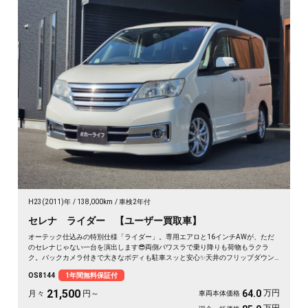
H23(2011)年
138,000km
車検2年付
セレナ ライダー 【ユーザー買取車】
オーテック仕込みの特別仕様「ライダー」。専用エアロと16インチAWが、ただ
のセレナじゃない一台を演出します😎両側パワスラで乗り降りも荷物もラクラ
ク。バックカメラ付きで大きなボディも駐車スッと安心✨天井のフリップダウン
モニターは長距離ドライブの心強い味方。仲間との遠出も、休日の趣味も、これ
OS8144
1年間無料保証付
一台で楽しさ倍増です🎵月々21500〜で手が届く特別グレード。走り出しが待ち
遠しくなる、《1年保証付》👑
21,500
万円
64.0
月々
円～
車両本体価格