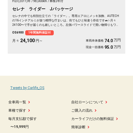
H23(2011)年
98,000km
車検2年付
セレナ ライダー Jパッケージ
セレナの中でも特別仕立ての「ライダー」。専用エアロにメッキ加飾、AUTECH
の16インチアルミが放つ精悍な佇まいは、街でもひと味違う存在です🚗✨月々
24100〜で手が届くのも嬉しいところ。左側パワースライドで買い物帰りもワン
タッチ、バックカメラ付きで大きなボディも駐車ラクラク。二列目サンシェード
OS6980
1年間無料保証付
とWエアコンで、仲間との遠出も夏場のドライブも快適そのもの💫クルコン装備
で長距離移動もぐっと楽に。週末の趣味も遠出も、これ一台で世界が広がります
24,100
万円
74.0
月々
円～
車両本体価格
👍走行9.8万kmでこの状態、《1年保証付》で安心してお乗りいただけます😊
万円
95.0
現金一括価格
Tweets by Carlife_OS
全車両一覧
自社ローンについて
車種で探す
ご購入の流れ
毎月支払額で探す
カーライフだけの無料保証
〜19,999円
簡単診断