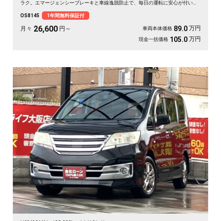
ラク。エマージェンシーブレーキと車線逸脱防止で、毎日の運転に安心が付いて
きます👍仲間との遠出も、仕事の相棒にもぴったり。月々26600円〜で始められ
OS8145
1年間無料保証付
ます🎵ロングドライブが楽しみになる相棒に《1年保証付》💫
26,600
万円
89.0
月々
円～
車両本体価格
万円
105.0
現金一括価格