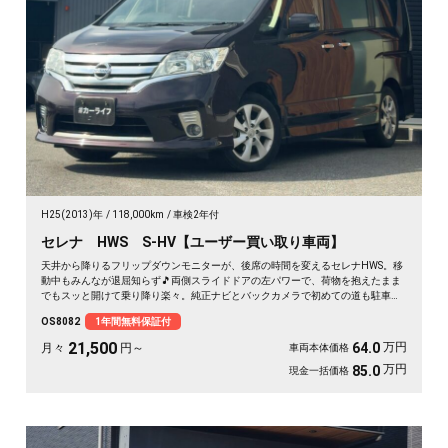
H25(2013)年
118,000km
車検2年付
セレナ HWS S-HV【ユーザー買い取り車両】
天井から降りるフリップダウンモニターが、後席の時間を変えるセレナHWS。移
動中もみんなが退屈知らず🎵両側スライドドアの左パワーで、荷物を抱えたまま
でもスッと開けて乗り降り楽々。純正ナビとバックカメラで初めての道も駐車も
安心です。マルチセンターシートやウォークスルーで室内は自由自在。月々
OS8082
1年間無料保証付
21500〜で叶う遠出の週末。走りも装備も揃った一台を、まるごと1年保証付で
どうぞ🚗✨💫👍
21,500
万円
64.0
月々
円～
車両本体価格
万円
85.0
現金一括価格