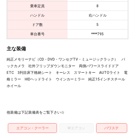
乗車定員
8
ハンドル
右ハンドル
ドア数
5
車台番号
****795
主な装備
純正メモリーナビ（CD・DVD・ワンセグTV・ミュージックラック） バ
ックカメラ 社外フリップダウンモニター 両側パワースライドドア
ETC 3列目床下格納シート キーレス スマートキー AUTOライト 電
格ミラー HIDヘッドライト ウインカーミラー 純正15インチスチール
ホイール
他装備は下記装備表をご覧下さい☆
エアコン・クーラー
Wエアコン
パワステ