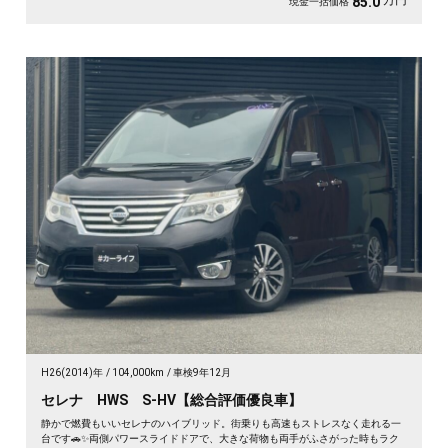
万円
85.0
現金一括価格
H26(2014)年
104,000km
車検9年12月
セレナ HWS S-HV【総合評価優良車】
静かで燃費もいいセレナのハイブリッド。街乗りも高速もストレスなく走れる一
台です🚗✨両側パワースライドドアで、大きな荷物も両手がふさがった時もラク