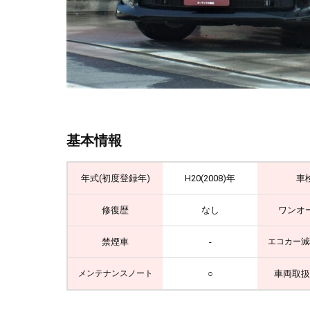
基本情報
年式(初度登録年)
H20(2008)年
車
修復歴
なし
ワンオ
禁煙車
-
エコカー減
○
車両取扱
メンテナンスノート