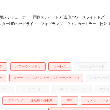
SD) 地デジチューナー 両側スライドドア(左側パワースライドドア
ターHIDヘッドライト フォグランプ ウィンカーミラー 社外1
テ
パワーウィンドウ
キーレス
プッシュスタート
ー
オーディオ
CD
ミュージックサーバー
SD
ミュージック
アコン
シートヒーター
フルフラットシート
オット
エアバッグ：
運転席
助手席
ABS
カメラ
バック