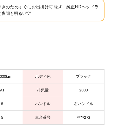
C付きのためすぐにお出掛け可能🗾 純正HIDヘッドラ
で夜間も明るい💡
,000km
ボディ色
ブラック
IAT
排気量
2000
8
ハンドル
右ハンドル
5
車台番号
****272