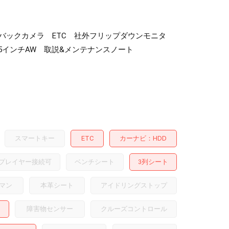
) バックカメラ ETC 社外フリップダウンモニタ
5インチAW 取説&メンテナンスノート
スマートキー
ETC
カーナビ
HDD
プレイヤー接続可
ベンチシート
3列シート
マン
本革シート
アイドリングストップ
障害物センサー
クルーズコントロール