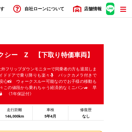
す
自社ローン
について
店舗
情報
ォクシー Z 【下取り特価車両】
社外フリップダウンモニターで同乗者の方も退屈しま
イドドアで乗り降りも楽々🤱 バックカメラ付きで
安心📸 ウォークスルー可能なのでお子様の移動も
月々この値段から乗れちゃう経済的なミニバン🚙 早
 《1年保証付》
走行距離
車検
修復歴
146,000km
5年4月
なし