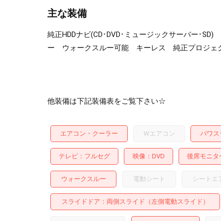
主な装備
純正HDDナビ(CD･DVD･ミュージックサーバー･
ー ウォークスルー可能 キーレス 純正プロジェク
他装備は下記装備表をご覧下さい☆
エアコン・クーラー
Wエアコン
パワス
テレビ
フルセグ
映像
DVD
後席モニタ
ウォークスルー
電動シート
シートエ
スライドドア
両側スライド（左側電動スライド）