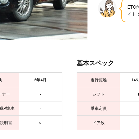
ET
イト
基本スペック
検
5年4月
走行距離
146
ーナー
-
シフト
-
乗車定員
税対象車
説明書
○
ドア数