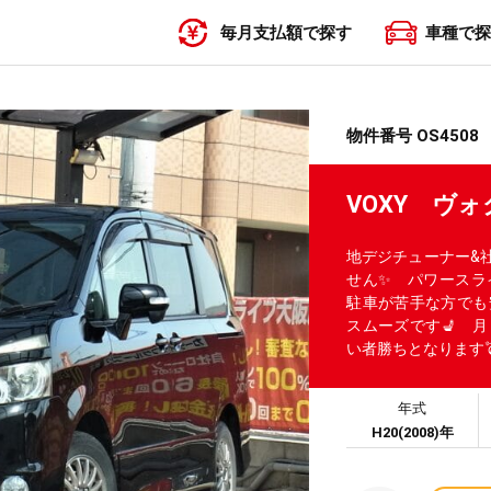
毎月支払額で探す
車種で探
〜19,999円
20,000円〜29,999円
30,000円〜39,999円
40,000円〜49,999円
50,000円〜
物件番号 OS4508
VOXY ヴ
地デジチューナー&
せん✨ パワースラ
駐車が苦手な方でも
スムーズです💺 
い者勝ちとなります
年式
H20(2008)年