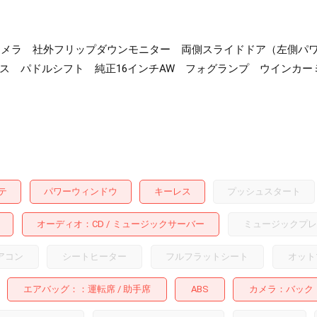
ックカメラ 社外フリップダウンモニター 両側スライドドア（左側
レス パドルシフト 純正16インチAW フォグランプ ウインカー
テ
パワーウィンドウ
キーレス
プッシュスタート
オーディオ
CD
ミュージックサーバー
ミュージックプレ
アコン
シートヒーター
フルフラットシート
オット
エアバッグ：
運転席
助手席
ABS
カメラ
バック