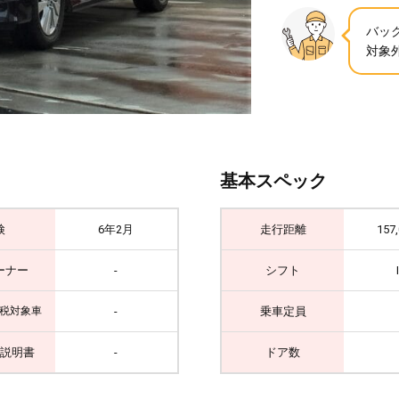
バッ
対象
基本スペック
検
6年2月
走行距離
157
ーナー
-
シフト
-
乗車定員
税対象車
説明書
-
ドア数