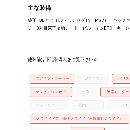
主な装備
純正HDDナビ（CD・ワンセグTV・MSV） バ
チ 3列目床下格納シート ビルトインETC キー
他装備は下記装備表をご覧下さい☆
エアコン・クーラー
Wエアコン
パワス
テレビ
ワンセグ
映像
-
後席モニター
ウォークスルー
電動シート
シートエ
スライドドア
両側スライド（左側電動スライド）