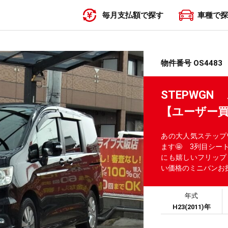
毎月支払額で探す
車種で探
〜19,999円
20,000円〜29,999円
30,000円〜39,999円
40,000円〜49,999円
50,000円〜
物件番号 OS4483
STEPWG
【ユーザー買
あの大人気ステップワ
ます🤩 3列目シー
にも嬉しいフリップ
い価格のミニバンお
年式
H23(2011)年