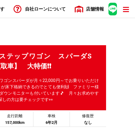
す
自社ローン
について
店舗
情報
N ステップワゴン スパーダS
取車】 大特価❗❗
ゴンスパーダが月々22,000円～でお乗りいただけ
トが床下格納できるのでとても便利🙌 ファミリー様
ダウンモニターも付いています🎵 月々お求めやす
探しの方は要チェックです👀
走行距離
車検
修復歴
157,000km
6年2月
なし