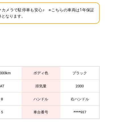
クカメラで駐停車も安心♪ ※こちらの車両は1年保証
外となります。
,000km
ボディ色
ブラック
IAT
排気量
2000
8
ハンドル
右ハンドル
5
車台番号
****937