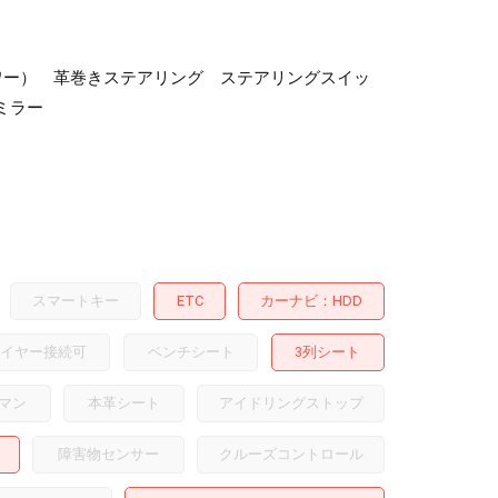
パワー） 革巻きステアリング ステアリングスイッ
ミラー
スマートキー
ETC
カーナビ
HDD
イヤー接続可
ベンチシート
3列シート
マン
本革シート
アイドリングストップ
障害物センサー
クルーズコントロール