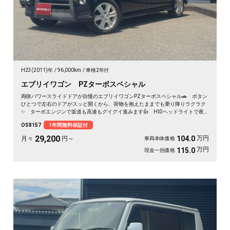
H23(2011)年
96,000km
車検2年付
エブリイワゴン PZターボスペシャル
両側パワースライドドアが自慢のエブリイワゴンPZターボスペシャル🚗 ボタン
ひとつで左右のドアがスッと開くから、荷物を抱えたままでも乗り降りラクラク
✨ ターボエンジンで坂道も高速もグイグイ進みます👍 HIDヘッドライトで夜
道も明るく安心✨ フルセグ対応の社外HDDナビで遠出も快適🎵💫 休日は仲間
OS8157
1年間無料保証付
とアウトドアへ繰り出したくなる一台です🚗 前向きな一歩を応援する《1年保証
付》です📌
29,200
万円
104.0
月々
円～
車両本体価格
万円
115.0
現金一括価格