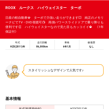
ROOX ルークス ハイウェイスター ターボ
日産の軽自動車💎 ターボで力強い走りができます💥 純正のメモリ
ーナビでTV・DVD視聴可📺 両側パワースライドドアで乗り降りも
便利です👏 ハイウェイスターなので見た目もカッコイイ🔱 《1年
保証付》
年式
走行距離
車検
修復歴
H23(2011)年
86,000km
6年1月
なし
スタイリッシュなデザインで人気です♪
基本情報
年式(初度登録年)
H23(2011)年