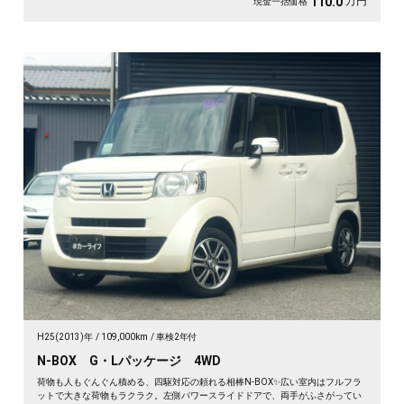
万円
110.0
現金一括価格
H25(2013)年
109,000km
車検2年付
N-BOX G・Lパッケージ 4WD
荷物も人もぐんぐん積める、四駆対応の頼れる相棒N-BOX✨広い室内はフルフラ
ットで大きな荷物もラクラク。左側パワースライドドアで、両手がふさがってい