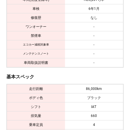
車検
6年1月
修復歴
なし
ワンオーナー
-
禁煙車
-
-
エコカー減税対象車
-
メンテナンスノート
車両取扱説明書
-
基本スペック
走行距離
86,000km
ボディ色
ブラック
シフト
IAT
排気量
660
乗車定員
4