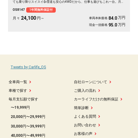
ても乗り降りスイスイ👍雪道も安心の4WDだから、仕事も遊びもこれ一台。月々
24100〜で始められます。プッシュスタートで毎日の発進もスマート🚗買い物帰
OS8147
1年間無料保証付
りや週末の遠出まで、暮らしの相棒にぴったり💫《1年保証付》で安心の一台😊
24,100
万円
84.0
月々
円～
車両本体価格
万円
95.0
現金一括価格
Tweets by Carlife_OS
全車両一覧
自社ローンについて
車種で探す
ご購入の流れ
毎月支払額で探す
カーライフだけの無料保証
〜19,999円
簡単診断
よくある質問
20,000円〜29,999円
お問い合わせ
30,000円〜39,999円
お客様の声
40,000円〜49,999円