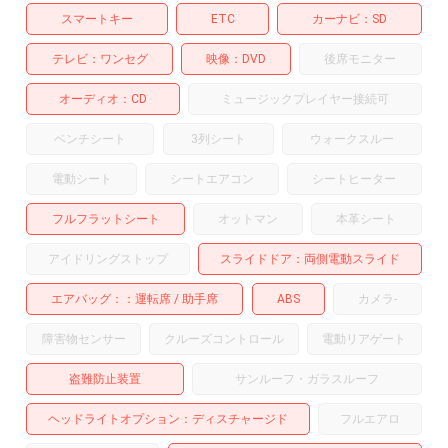
スマートキー
ETC
カーナビ
SD
テレビ
ワンセグ
映像
DVD
後席モニター
オーディオ
CD
ミュージックプレイヤー接続可
ベンチシート
3列シート
ウォークスルー
電動シート
シートエアコン
シートヒーター
フルフラットシート
オットマン
本革シート
アイドリングストップ
スライドドア
両側電動スライド
エアバッグ：
運転席
助手席
ABS
カメラ
-
障害物センサー
クルーズコントロール
電動リアゲート
盗難防止装置
サンルーフ・ガラスルーフ
ヘッドライトオプション
ディスチャージド
フルエアロ