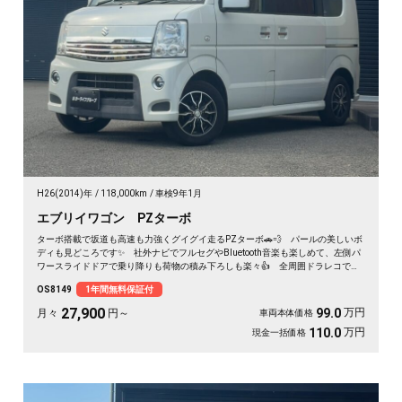
H26(2014)年
118,000km
車検9年1月
エブリイワゴン PZターボ
ターボ搭載で坂道も高速も力強くグイグイ走るPZターボ🚗💨 パールの美しいボ
ディも見どころです✨ 社外ナビでフルセグやBluetooth音楽も楽しめて、左側パ
ワースライドドアで乗り降りも荷物の積み下ろしも楽々👍 全周囲ドラレコで万
が一も映像で安心💎 休日のアウトドアも通勤も快適にこなせる相棒に❣ 月々
OS8149
1年間無料保証付
27900〜で手が届く一台です🎵 買った後もずっと寄り添う《1年保証付》😊
27,900
万円
99.0
月々
円～
車両本体価格
万円
110.0
現金一括価格