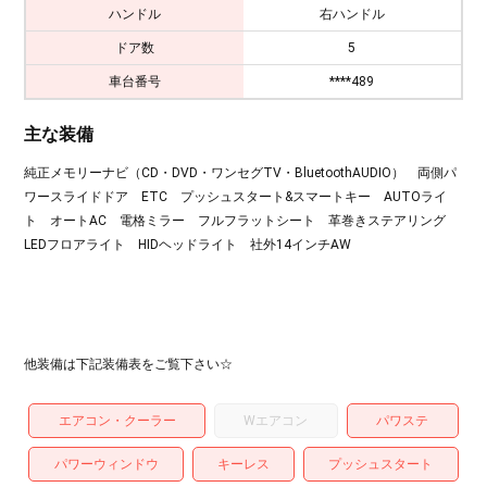
ハンドル
右ハンドル
ドア数
5
車台番号
****489
主な装備
純正メモリーナビ（CD・DVD・ワンセグTV・BluetoothAUDIO） 両側パ
ワースライドドア ETC プッシュスタート&スマートキー AUTOライ
ト オートAC 電格ミラー フルフラットシート 革巻きステアリング
LEDフロアライト HIDヘッドライト 社外14インチAW
他装備は下記装備表をご覧下さい☆
エアコン・クーラー
Wエアコン
パワステ
パワーウィンドウ
キーレス
プッシュスタート