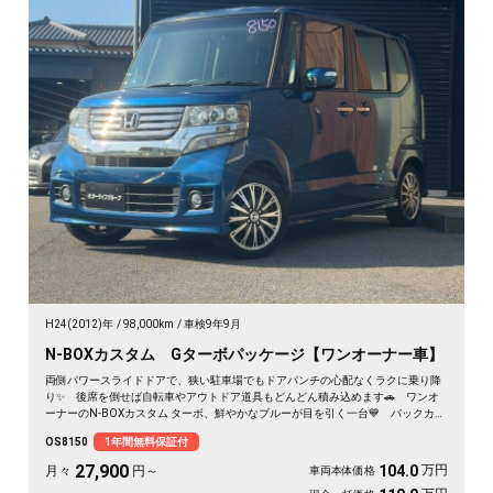
H24(2012)年
98,000km
車検9年9月
N-BOXカスタム Gターボパッケージ【ワンオーナー車】
両側パワースライドドアで、狭い駐車場でもドアパンチの心配なくラクに乗り降
り✨ 後席を倒せば自転車やアウトドア道具もどんどん積み込めます🚗 ワンオ
ーナーのN-BOXカスタム ターボ、鮮やかなブルーが目を引く一台💙 バックカメ
ラ付きで大きく見える車体も駐車はスッと安心🙌 買い物も送迎も遠出も、これ
OS8150
1年間無料保証付
一台で毎日がぐっと身軽になりますよ。クルコン付きで高速移動もゆったり快
適。安心してお乗りいただける《1年保証付》です😊
27,900
万円
104.0
月々
円～
車両本体価格