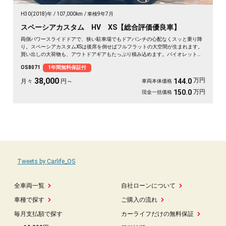
H30(2018)年
107,000km
車検9年7月
スペーシアカスタム HV XS【総合評価優良車】
両側パワースライドドアで、狭い駐車場でもドアパンチの心配なくスッと乗り降
り。スペーシアカスタムXSは後席を倒せばフルフラットの大空間が生まれます。
買い出しの大荷物も、アウトドアギアもたっぷり積み込めます。バイオレットの
落ち着いたボディカラーで街乗りも映える一台。後席サンシェードやシートバッ
OS8071
1年間無料保証付
クテーブルで、長距離移動も快適に過ごせます。休日の遠出が待ち遠しくなりま
すよ。安心してお乗りいただける《1年保証付》です🚗✨💺🙌😊
38,000
万円
144.0
月々
円～
車両本体価格
万円
150.0
現金一括価格
Tweets by Carlife_OS
全車両一覧
自社ローンについて
車種で探す
ご購入の流れ
毎月支払額で探す
カーライフだけの無料保証