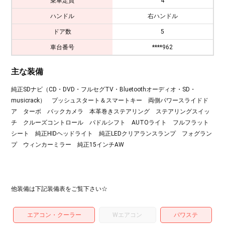
乗車定員
4
ハンドル
右ハンドル
ドア数
5
車台番号
****962
主な装備
純正SDナビ（CD・DVD・フルセグTV・Bluetoothオーディオ・SD・
musicrack） プッシュスタート＆スマートキー 両側パワースライドド
ア ターボ バックカメラ 本革巻きステアリング ステアリングスイッ
チ クルーズコントロール パドルシフト AUTOライト フルフラット
シート 純正HIDヘッドライト 純正LEDクリアランスランプ フォグラン
プ ウィンカーミラー 純正15インチAW
他装備は下記装備表をご覧下さい☆
エアコン・クーラー
Wエアコン
パワステ