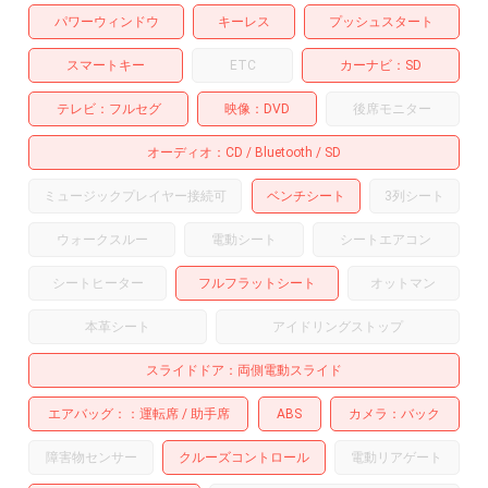
パワーウィンドウ
キーレス
プッシュスタート
スマートキー
ETC
カーナビ
SD
テレビ
フルセグ
映像
DVD
後席モニター
オーディオ
CD
Bluetooth
SD
ミュージックプレイヤー接続可
ベンチシート
3列シート
ウォークスルー
電動シート
シートエアコン
シートヒーター
フルフラットシート
オットマン
本革シート
アイドリングストップ
スライドドア
両側電動スライド
エアバッグ：
運転席
助手席
ABS
カメラ
バック
障害物センサー
クルーズコントロール
電動リアゲート