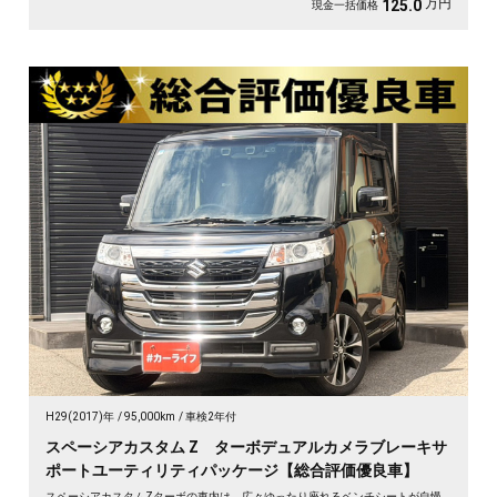
万円
125.0
現金一括価格
H29(2017)年
95,000km
車検2年付
スペーシアカスタム Z ターボデュアルカメラブレーキサ
ポートユーティリティパッケージ【総合評価優良車】
スペーシアカスタムZターボの車内は、広々ゆったり座れるベンチシートが自慢