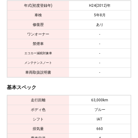
年式(初度登録年)
H24(2012)年
車検
5年8月
修復歴
あり
ワンオーナー
-
禁煙車
-
-
エコカー減税対象車
-
メンテナンスノート
車両取扱説明書
-
基本スペック
走行距離
63,000km
ボディ色
ブルー
シフト
IAT
排気量
660