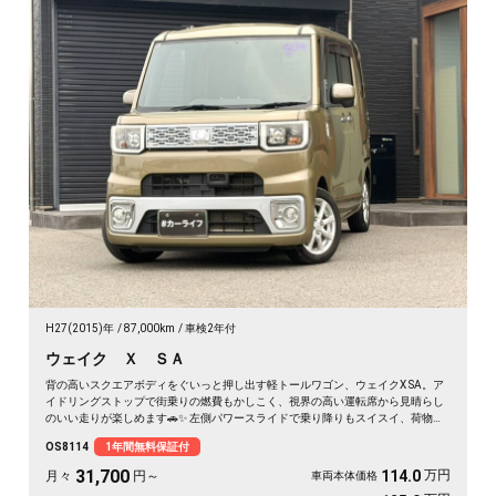
H27(2015)年
87,000km
車検2年付
ウェイク Ｘ ＳＡ
背の高いスクエアボディをぐいっと押し出す軽トールワゴン、ウェイクX SA。ア
イドリングストップで街乗りの燃費もかしこく、視界の高い運転席から見晴らし
のいい走りが楽しめます🚗✨ 左側パワースライドで乗り降りもスイスイ、荷物の
積み下ろしもラクラク。後席サンシェードで日差しもガード。アウトドアの相棒
OS8114
1年間無料保証付
にも通勤の足にもぴったりの一台です。天井の高い車内で、休日のギア積みも余
裕ですよ💫👍《1年保証付》
31,700
万円
114.0
月々
円～
車両本体価格