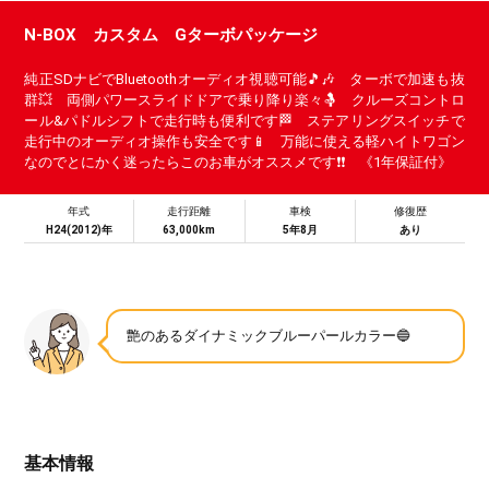
N-BOX カスタム Gターボパッケージ
純正SDナビでBluetoothオーディオ視聴可能🎵🎶 ターボで加速も抜
群💥 両側パワースライドドアで乗り降り楽々🤱 クルーズコントロ
ール&パドルシフトで走行時も便利です🏁 ステアリングスイッチで
走行中のオーディオ操作も安全です📱 万能に使える軽ハイトワゴン
なのでとにかく迷ったらこのお車がオススメです❗❗ 《1年保証付》
年式
走行距離
車検
修復歴
H24(2012)年
63,000km
5年8月
あり
艶のあるダイナミックブルーパールカラー🔵
基本情報