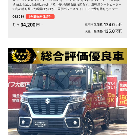
💺 頭上も足元も余裕たっぷりで、長い移動も疲れ知らず。運転席シートヒーター
で冬の朝も座った瞬間ぽかぽか。両側パワースライドドアで乗り降りもスマー
ト。後席サンシェードで日差しもやわらぎます。休日は仲間とのドライブや趣味
OS8089
1年間無料保証付
の遠出に、心地よい空間が待っています🎵 快適な毎日をこの一台から。《1年保
証付》で安心のカーライフを👍✨
34,200
万円
124.0
月々
円～
車両本体価格
万円
135.0
現金一括価格