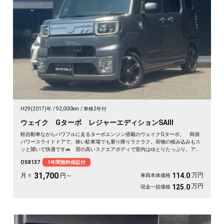
H29(2017)年
92,000km
車検2年付
ウェイク Gターボ レジャーエディションSAⅢ
軽自動車ながらパワフルに走るターボエンジン搭載のウェイクGターボ。 両側
パワースライドドアで、狭い駐車場でも乗り降りラクラク。荷物の積み込みもス
ッと開いて快適です🚗 背の高いスクエアボディで室内はゆとりたっぷり。アウ
トドアも車中泊も相棒にぴったり。 走行中もテレビが見られるHDDナビ付き
OS8137
1年間無料保証付
で、遠出のドライブも退屈しません🎵 バックカメラで駐車も安心✌️ 趣味も遊
びも広がる一台。《1年保証付》で安心のカーライフを💎
31,700
万円
114.0
月々
円～
車両本体価格
万円
125.0
現金一括価格