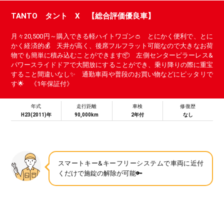
TANTO タント X 【総合評価優良車】
月々20,500円～購入できる軽ハイトワゴン👛 とにかく便利で、とに
かく経済的💰 天井が高く、後席フルフラット可能なので大きなお荷
物でも簡単に積み込むことができます📦 左側センターピラーレス&
パワースライドドアで大開放にすることができ、乗り降りの際に重宝
すること間違いなし✨ 通勤車両や普段のお買い物などにピッタリで
す🌟 《1年保証付》
年式
走行距離
車検
修復歴
H23(2011)年
90,000km
2年付
なし
スマートキー&キーフリーシステムで車両に近付
くだけで施錠の解除が可能🔑