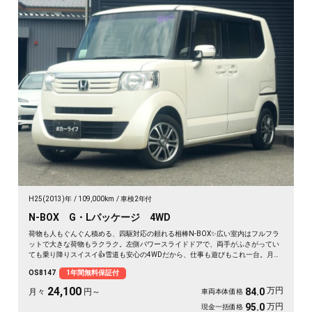
H25(2013)年
109,000km
車検2年付
N-BOX G・Lパッケージ 4WD
荷物も人もぐんぐん積める、四駆対応の頼れる相棒N-BOX✨広い室内はフルフラ
ットで大きな荷物もラクラク。左側パワースライドドアで、両手がふさがってい
ても乗り降りスイスイ👍雪道も安心の4WDだから、仕事も遊びもこれ一台。月々
24100〜で始められます。プッシュスタートで毎日の発進もスマート🚗買い物帰
OS8147
1年間無料保証付
りや週末の遠出まで、暮らしの相棒にぴったり💫《1年保証付》で安心の一台😊
24,100
万円
84.0
月々
円～
車両本体価格
万円
95.0
現金一括価格