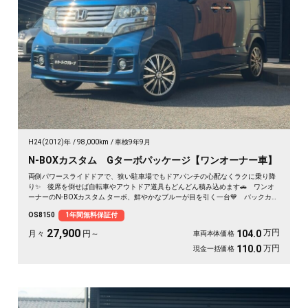
H24(2012)年
98,000km
車検9年9月
N-BOXカスタム Gターボパッケージ【ワンオーナー車】
両側パワースライドドアで、狭い駐車場でもドアパンチの心配なくラクに乗り降
り✨ 後席を倒せば自転車やアウトドア道具もどんどん積み込めます🚗 ワンオ
ーナーのN-BOXカスタム ターボ、鮮やかなブルーが目を引く一台💙 バックカメ
ラ付きで大きく見える車体も駐車はスッと安心🙌 買い物も送迎も遠出も、これ
OS8150
1年間無料保証付
一台で毎日がぐっと身軽になりますよ。クルコン付きで高速移動もゆったり快
適。安心してお乗りいただける《1年保証付》です😊
27,900
万円
104.0
月々
円～
車両本体価格
万円
110.0
現金一括価格