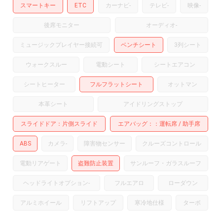
スマートキー
ETC
カーナビ
-
テレビ
-
映像
-
後席モニター
オーディオ
-
ミュージックプレイヤー接続可
ベンチシート
3列シート
ウォークスルー
電動シート
シートエアコン
シートヒーター
フルフラットシート
オットマン
本革シート
アイドリングストップ
スライドドア
片側スライド
エアバッグ：
運転席
助手席
ABS
カメラ
-
障害物センサー
クルーズコントロール
電動リアゲート
盗難防止装置
サンルーフ・ガラスルーフ
ヘッドライトオプション
-
フルエアロ
ローダウン
アルミホイール
リフトアップ
寒冷地仕様
ターボ