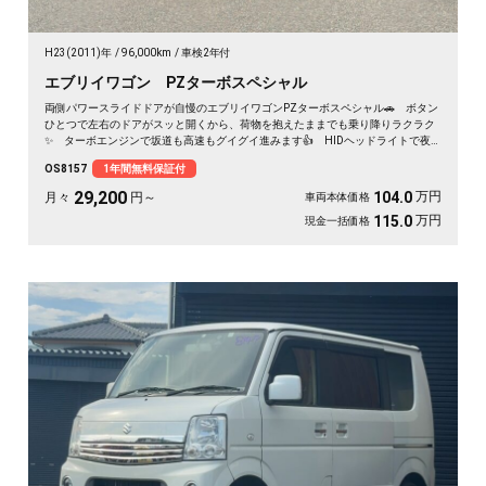
H23(2011)年
96,000km
車検2年付
エブリイワゴン PZターボスペシャル
両側パワースライドドアが自慢のエブリイワゴンPZターボスペシャル🚗 ボタン
ひとつで左右のドアがスッと開くから、荷物を抱えたままでも乗り降りラクラク
✨ ターボエンジンで坂道も高速もグイグイ進みます👍 HIDヘッドライトで夜
道も明るく安心✨ フルセグ対応の社外HDDナビで遠出も快適🎵💫 休日は仲間
OS8157
1年間無料保証付
とアウトドアへ繰り出したくなる一台です🚗 前向きな一歩を応援する《1年保証
付》です📌
29,200
万円
104.0
月々
円～
車両本体価格
万円
115.0
現金一括価格