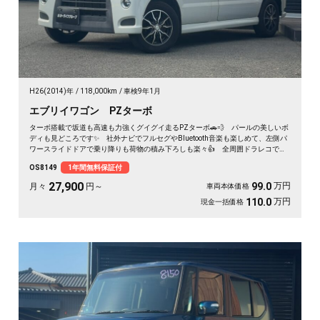
H26(2014)年
118,000km
車検9年1月
エブリイワゴン PZターボ
ターボ搭載で坂道も高速も力強くグイグイ走るPZターボ🚗💨 パールの美しいボ
ディも見どころです✨ 社外ナビでフルセグやBluetooth音楽も楽しめて、左側パ
ワースライドドアで乗り降りも荷物の積み下ろしも楽々👍 全周囲ドラレコで万
が一も映像で安心💎 休日のアウトドアも通勤も快適にこなせる相棒に❣ 月々
OS8149
1年間無料保証付
27900〜で手が届く一台です🎵 買った後もずっと寄り添う《1年保証付》😊
27,900
万円
99.0
月々
円～
車両本体価格
万円
110.0
現金一括価格