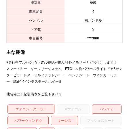
排気量
660
乗車定員
4
ハンドル
右ハンドル
ドア数
5
車台番号
****880
主な装備
※走行中フルセグTV・DVD視聴可能な社外メモリーナビお付けします！
スマートキー キーフリーシステム ETC 左側パワースライドドア&セン
ターピラーレス フルフラットシート ベンチシート ウィンカーミラ
ー 純正14インチスチールホイール
他装備は下記装備表をご覧下さい☆
エアコン・クーラー
Wエアコン
パワステ
パワーウィンドウ
キーレス
プッシュスタート