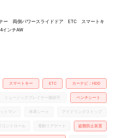
オーナー 両側パワースライドドア ETC スマートキ
4インチAW
スマートキー
ETC
カーナビ
HDD
ミュージックプレイヤー接続可
ベンチシート
ットマン
本革シート
アイドリングストップ
ズコントロール
電動リアゲート
盗難防止装置