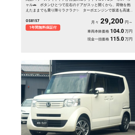
ャル🚗 ボタンひとつで左右のドアがスッと開くから、荷物を抱
えたままでも乗り降りラクラク✨ ターボエンジンで坂道も高速
もグイグイ進みます👍 HIDヘッドライトで夜道も明るく安心✨
29,200
OS8157
フルセグ対応の社外HDDナビで遠出も快適🎵💫 休日は仲間とア
月々
円～
ウトドアへ繰り出したくなる一台です🚗 前向きな一歩を応援する
1年間無料保証付
104.0
万円
車両本体価格
《1年保証付》です📌
115.0
万円
現金一括価格