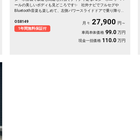
ールの美しいボディも見どころです✨ 社外ナビでフルセグや
Bluetooth音楽も楽しめて、左側パワースライドドアで乗り降りも
荷物の積み下ろしも楽々👍 全周囲ドラレコで万が一も映像で安
27,900
OS8149
心💎 休日のアウトドアも通勤も快適にこなせる相棒に❣ 月々
月々
円～
27900〜で手が届く一台です🎵 買った後もずっと寄り添う《1年
1年間無料保証付
99.0
万円
車両本体価格
保証付》😊
110.0
万円
現金一括価格