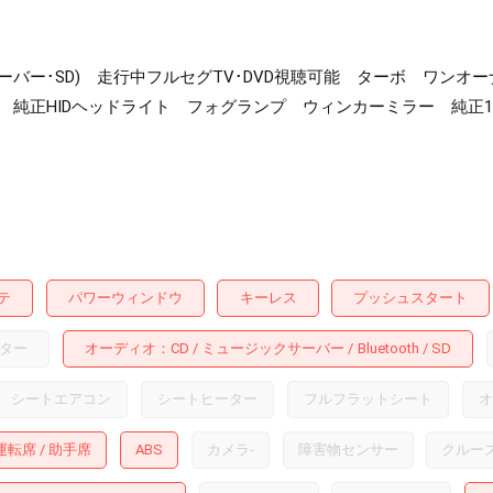
ックサーバー･SD) 走行中フルセグTV･DVD視聴可能 ターボ ワン
 純正HIDヘッドライト フォグランプ ウィンカーミラー 純正1
テ
パワーウィンドウ
キーレス
プッシュスタート
ター
オーディオ
CD
ミュージックサーバー
Bluetooth
SD
シートエアコン
シートヒーター
フルフラットシート
オ
運転席
助手席
ABS
カメラ
-
障害物センサー
クルー