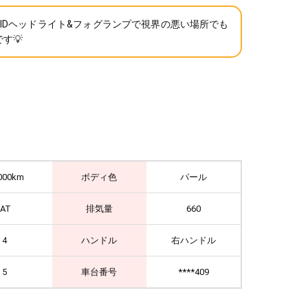
HIDヘッドライト&フォグランプで視界の悪い場所でも
す💡
000km
ボディ色
パール
IAT
排気量
660
4
ハンドル
右ハンドル
5
車台番号
****409