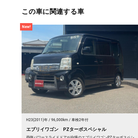
この車に関連する車
New!
H23(2011)年
96,000km
車検2年付
エブリイワゴン PZターボスペシャル
両側パワースライドドアが自慢のエブリイワゴンPZターボスペシ