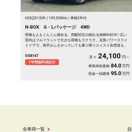
H25(2013)年
109,000km
車検2年付
N-BOX G・Lパッケージ 4WD
荷物も人もぐんぐん積める、四駆対応の頼れる相棒N-BOX✨広い
室内はフルフラットで大きな荷物もラクラク。左側パワースライ
ドドアで、両手がふさがっていても乗り降りスイスイ👍雪道も安
心の4WDだから、仕事も遊びもこれ一台。月々24100〜で始めら
24,100
OS8147
れます。プッシュスタートで毎日の発進もスマート🚗買い物帰り
月々
円～
や週末の遠出まで、暮らしの相棒にぴったり💫《1年保証付》で安
1年間無料保証付
84.0
万円
車両本体価格
心の一台😊
95.0
万円
現金一括価格
全車両一覧
自