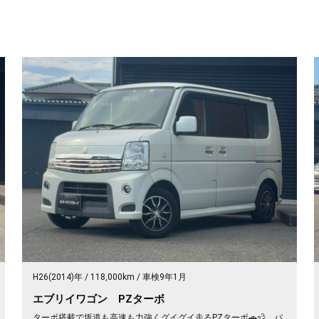
H26(2014)年
118,000km
車検9年1月
エブリイワゴン PZターボ
ターボ搭載で坂道も高速も力強くグイグイ走るPZターボ🚗💨 パ