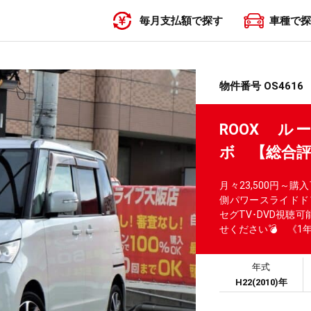
毎月支払額で探す
車種で探
〜19,999円
20,000円〜29,999円
30,000円〜39,999円
40,000円〜49,999円
50,000円〜
物件番号 OS4616
ROOX 
ボ 【総合
月々23,500円～
側パワースライドド
セグTV･DVD視聴
せください💣 《1
年式
H22(2010)年