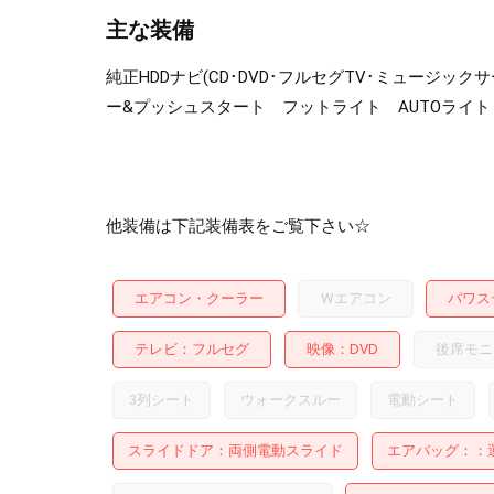
主な装備
純正HDDナビ(CD･DVD･フルセグTV･ミュージ
ー&プッシュスタート フットライト AUTOライト
他装備は下記装備表をご覧下さい☆
エアコン・クーラー
Wエアコン
パワス
テレビ
フルセグ
映像
DVD
後席モニ
3列シート
ウォークスルー
電動シート
スライドドア
両側電動スライド
エアバッグ：