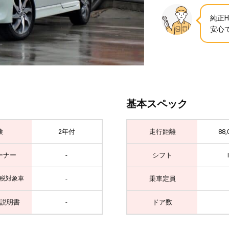
純正
安心で
基本スペック
検
2年付
走行距離
88,
ーナー
-
シフト
-
乗車定員
税対象車
説明書
-
ドア数