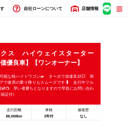
す
自社ローン
について
店舗
情報
ルークス ハイウェイスターター
評価優良車】【ワンオーナー】
購入可能な軽ハイトワゴン🚙 ターボで加速良好💥 両
アで後席の乗り降りもスムーズです🤱 走行中フル
可能💿📺 早い者勝ちとなりますので早急にお問い合わ
年保証付》
走行距離
車検
修復歴
88,000km
2年付
なし