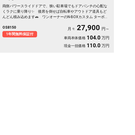
両側パワースライドドアで、狭い駐車場でもドアパンチの心配な
くラクに乗り降り✨ 後席を倒せば自転車やアウトドア道具もど
んどん積み込めます🚗 ワンオーナーのN-BOXカスタム ターボ、
鮮やかなブルーが目を引く一台💙 バックカメラ付きで大きく見
27,900
OS8150
える車体も駐車はスッと安心🙌 買い物も送迎も遠出も、これ一
月々
円～
台で毎日がぐっと身軽になりますよ。クルコン付きで高速移動も
1年間無料保証付
104.0
万円
車両本体価格
ゆったり快適。安心してお乗りいただける《1年保証付》です😊
110.0
万円
現金一括価格