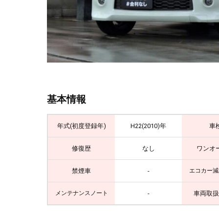
基本情報
年式(初度登録年)
H22(2010)年
車
修復歴
なし
ワンオ
禁煙車
-
エコカー減
-
車両取扱
メンテナンスノート