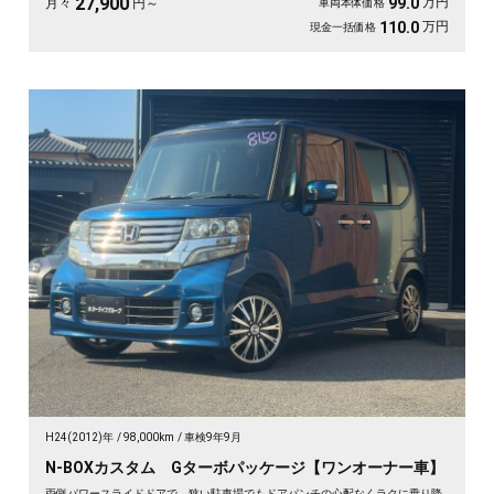
27,900
万円
99.0
月々
円～
車両本体価格
万円
110.0
現金一括価格
H24(2012)年
98,000km
車検9年9月
N-BOXカスタム Gターボパッケージ【ワンオーナー車】
両側パワースライドドアで、狭い駐車場でもドアパンチの心配なくラクに乗り降