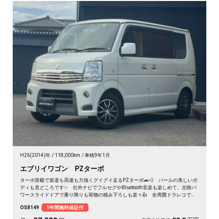
H26(2014)年
118,000km
車検9年1月
エブリイワゴン PZターボ
ターボ搭載で坂道も高速も力強くグイグイ走るPZターボ🚗💨 パールの美しいボ
ディも見どころです✨ 社外ナビでフルセグやBluetooth音楽も楽しめて、左側パ
ワースライドドアで乗り降りも荷物の積み下ろしも楽々👍 全周囲ドラレコで万
が一も映像で安心💎 休日のアウトドアも通勤も快適にこなせる相棒に❣ 月々
OS8149
1年間無料保証付
27900〜で手が届く一台です🎵 買った後もずっと寄り添う《1年保証付》😊