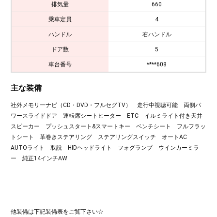
排気量
660
乗車定員
4
ハンドル
右ハンドル
ドア数
5
車台番号
****608
主な装備
社外メモリーナビ（CD・DVD・フルセグTV） 走行中視聴可能 両側パ
ワースライドドア 運転席シートヒーター ETC イルミライト付き天井
スピーカー プッシュスタート&スマートキー ベンチシート フルフラッ
トシート 革巻きステアリング ステアリングスイッチ オートAC
AUTOライト 取説 HIDヘッドライト フォグランプ ウインカーミラ
ー 純正14インチAW
他装備は下記装備表をご覧下さい☆