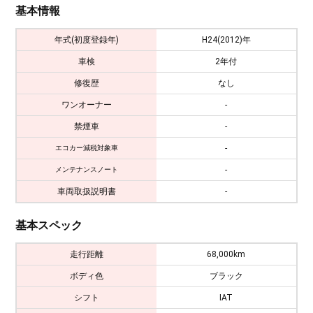
基本情報
年式(初度登録年)
H24(2012)年
車検
2年付
修復歴
なし
ワンオーナー
-
禁煙車
-
-
エコカー減税対象車
-
メンテナンスノート
車両取扱説明書
-
基本スペック
走行距離
68,000km
ボディ色
ブラック
シフト
IAT