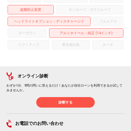
盗難防止装置
サンルーフ・ガラスルーフ
ヘッドライトオプション
ディスチャージド
フルエアロ
ローダウン
アルミホイール
：純正 (14インチ)
リフトアップ
寒冷地仕様
ターボ
オンライン診断
わずか1分、9問の問いに答えるだけ！あなたが自社ローンを利用できるか試して
みませんか。
診断する
お電話でのお問い合わせ