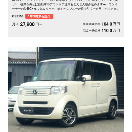
り✨ 後席を倒せば自転車やアウトドア道具もどんどん積み込めます🚗 ワンオ
ーナーのN-BOXカスタム ターボ、鮮やかなブルーが目を引く一台💙 バックカメ
ラ付きで大きく見える車体も駐車はスッと安心🙌 買い物も送迎も遠出も、これ
OS8150
1年間無料保証付
一台で毎日がぐっと身軽になりますよ。クルコン付きで高速移動もゆったり快
適。安心してお乗りいただける《1年保証付》です😊
27,900
万円
104.0
月々
円～
車両本体価格
万円
110.0
現金一括価格