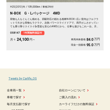
H25(2013)年
109,000km
車検2年付
N-BOX G・Lパッケージ 4WD
荷物も人もぐんぐん積める、四駆対応の頼れる相棒N-BOX✨広い室内はフルフラ
ットで大きな荷物もラクラク。左側パワースライドドアで、両手がふさがってい
ても乗り降りスイスイ👍雪道も安心の4WDだから、仕事も遊びもこれ一台。月々
24100〜で始められます。プッシュスタートで毎日の発進もスマート🚗買い物帰
OS8147
1年間無料保証付
りや週末の遠出まで、暮らしの相棒にぴったり💫《1年保証付》で安心の一台😊
24,100
万円
84.0
月々
円～
車両本体価格
万円
95.0
現金一括価格
Tweets by Carlife_OS
全車両一覧
自社ローンについて
車種で探す
ご購入の流れ
毎月支払額で探す
カーライフだけの無料保証