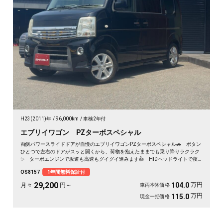
H23(2011)年
96,000km
車検2年付
エブリイワゴン PZターボスペシャル
両側パワースライドドアが自慢のエブリイワゴンPZターボスペシャル🚗 ボタン
ひとつで左右のドアがスッと開くから、荷物を抱えたままでも乗り降りラクラク
✨ ターボエンジンで坂道も高速もグイグイ進みます👍 HIDヘッドライトで夜
道も明るく安心✨ フルセグ対応の社外HDDナビで遠出も快適🎵💫 休日は仲間
OS8157
1年間無料保証付
とアウトドアへ繰り出したくなる一台です🚗 前向きな一歩を応援する《1年保証
付》です📌
29,200
万円
104.0
月々
円～
車両本体価格
万円
115.0
現金一括価格