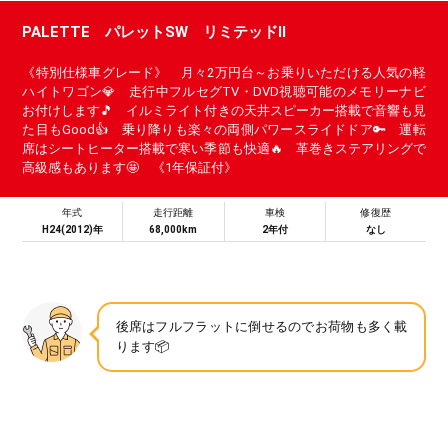
PALETTE パレットSW リミテッドⅡ
《特別仕様車グレード》 月々2万円台～お乗りいただける人気の軽
ハイトワゴン💎 走行中フルセグTV・DVD視聴可能のメモリーナビ
お付けします🎵 イルミライト付きの天井スピーカー搭載で音響も見
た目もGood👍 乗り降りも楽々の両側パワースライドドア🔑 運転
席はシートヒーター搭載で寒い季節も快適🔥 革巻きステアリングで
高級感もあります🤩 《1年保証付》
年式
走行距離
車検
修復歴
H24(2012)年
68,000km
2年付
なし
後席はフルフラットに倒せるのでお荷物も多く載
ります📦