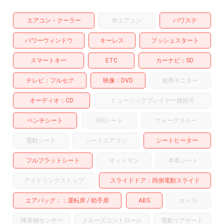
エアコン・クーラー
Wエアコン
パワステ
パワーウィンドウ
キーレス
プッシュスタート
スマートキー
ETC
カーナビ
SD
テレビ
フルセグ
映像
DVD
後席モニター
オーディオ
CD
ミュージックプレイヤー接続可
ベンチシート
3列シート
ウォークスルー
電動シート
シートエアコン
シートヒーター
フルフラットシート
オットマン
本革シート
アイドリングストップ
スライドドア
両側電動スライド
エアバッグ：
運転席
助手席
ABS
カメラ
-
障害物センサー
クルーズコントロール
電動リアゲート