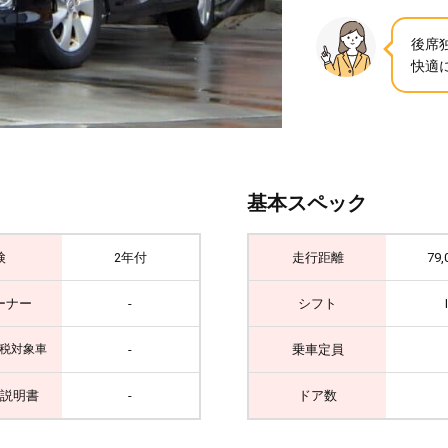
後席
快適
基本スペック
検
2年付
走行距離
79,
ーナー
-
シフト
-
乗車定員
税対象車
説明書
-
ドア数