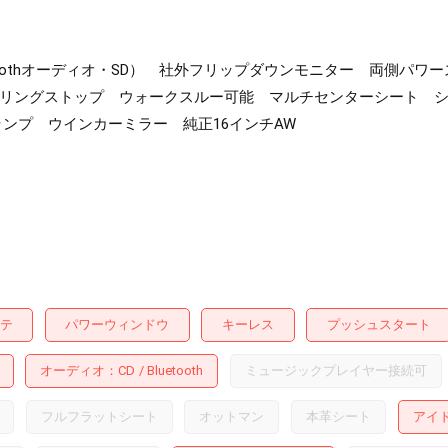
uetoothオーディオ・SD） 社外フリップダウンモニター 両側
ドリングストップ ウォークスルー可能 マルチセンターシート 
ランプ ウインカーミラー 純正16インチAW
テ
パワーウィンドウ
キーレス
プッシュスタート
オーディオ
CD
Bluetooth
ミュージックプレイヤー接続可
フルフラットシート
オットマン
本革シート
アイ