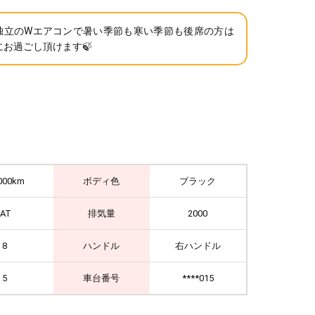
独立のWエアコンで暑い季節も寒い季節も後席の方は
にお過ごし頂けます🍃
000km
ボディ色
ブラック
IAT
排気量
2000
8
ハンドル
右ハンドル
5
車台番号
****015