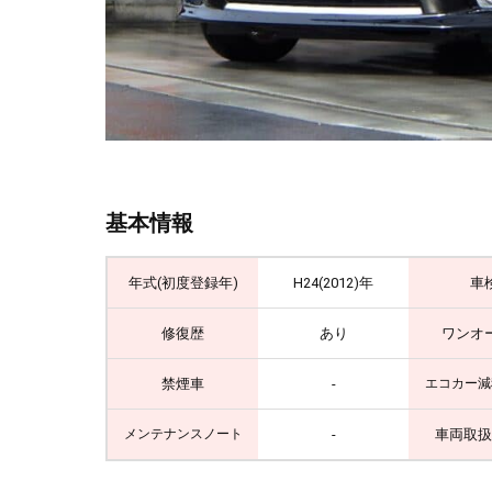
基本情報
年式(初度登録年)
H24(2012)年
車
修復歴
あり
ワンオ
禁煙車
-
エコカー減
-
車両取扱
メンテナンスノート