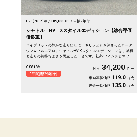
H28(2016)年
109,000km
車検2年付
シャトル HV Xスタイルエディション【総合評価
優良車】
ハイブリッドの静かな走り出しに、キリッと引き締まったローダ
ウン＆フルエアロ。シャトルHV Xスタイルエディションは、燃費
と走りの気持ちよさを両立した一台です。社外17インチとマフラ
ーで、街乗りも遠出も軽快に🚗パドルシフトで自分好みの走りも
34,200
OS8139
楽しめます。8インチSDナビとバックカメラで初めての道も安
月々
円～
心。仕事帰りにふらっと寄り道、休日は荷物を積んでロングドラ
1年間無料保証付
119.0
万円
車両本体価格
イブへ✨走りにこだわる方に《1年保証付》💫
135.0
万円
現金一括価格