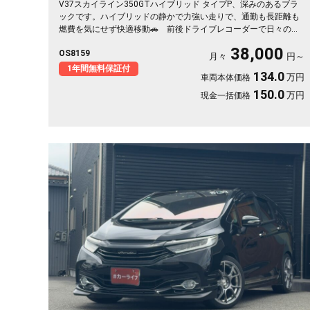
V37スカイライン350GTハイブリッド タイプP、深みのあるブラ
ックです。ハイブリッドの静かで力強い走りで、通勤も長距離も
燃費を気にせず快適移動🚗 前後ドライブレコーダーで日々の運
転もいざという時も映像で安心。 レーダークルーズで高速道路
38,000
OS8159
での疲れもグッと軽減。アラウンドビューで狭い駐車場もスッと
月々
円～
停められます。 仕事帰りにふらっと遠出したくなる、そんな相
1年間無料保証付
134.0
万円
車両本体価格
棒です✨ 高級セダンがお値打ち、《1年保証付》で気持ちよく乗
り出せます💫👍
150.0
万円
現金一括価格