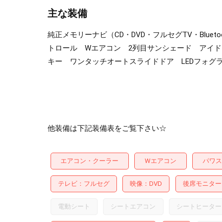
主な装備
純正メモリーナビ（CD・DVD・フルセグTV・Bl
トロール Wエアコン 2列目サンシェード アイ
キー ワンタッチオートスライドドア LEDフォグ
他装備は下記装備表をご覧下さい☆
エアコン・クーラー
Wエアコン
パワス
テレビ
フルセグ
映像
DVD
後席モニター
電動シート
シートエアコン
シートヒーター