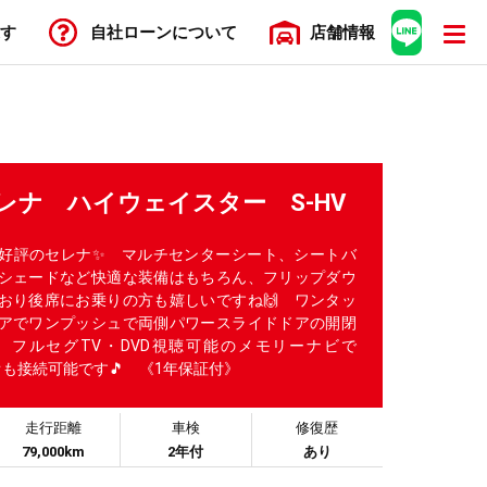
す
自社ローン
について
店舗
情報
セレナ ハイウェイスター S-HV
好評のセレナ✨ マルチセンターシート、シートバ
シェードなど快適な装備はもちろん、フリップダウ
おり後席にお乗りの方も嬉しいですね🙌 ワンタッ
アでワンプッシュで両側パワースライドドアの開閉
 フルセグTV・DVD視聴可能のメモリーナビで
ディオも接続可能です🎵 《1年保証付》
走行距離
車検
修復歴
79,000km
2年付
あり