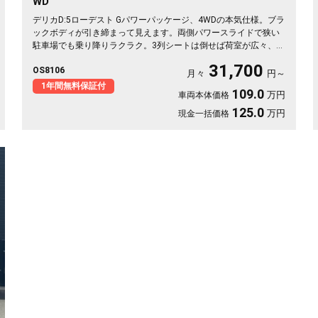
WD
デリカD:5ローデスト Gパワーパッケージ、4WDの本気仕様。ブラ
ックボディが引き締まって見えます。両側パワースライドで狭い
駐車場でも乗り降りラクラク。3列シートは倒せば荷室が広々、キ
ャンプ道具も部活の荷物もまとめて積めます。バックカメラで大
31,700
OS8106
きな車体もスッと駐車OK。雪道もアウトドアも仲間との遠出も、
月々
円～
これ一台で頼れる相棒に🚗✨💺🙌。安心して長く乗れる《1年保証
1年間無料保証付
109.0
万円
車両本体価格
付》です😊
125.0
万円
現金一括価格