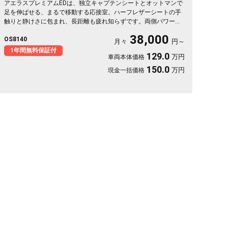
アエラスプレミアムEDは、独立キャプテンシートとオットマンで
足を伸ばせる、まるで移動する応接室。ハーフレザーシートの手
触りと静けさに包まれ、長距離も疲れ知らずです。両側パワース
ライドで乗り降りも荷物もスマート。8インチSDナビで初めての
38,000
OS8140
道も迷わず、休日の遠出やゴルフ仲間との旅もぐっと楽しく。パ
月々
円～
ールの艶やかなボディが週末を格上げしてくれます。心地よさで
1年間無料保証付
129.0
万円
車両本体価格
選ぶなら《1年保証付》💺✨🚗🎵💎
150.0
万円
現金一括価格