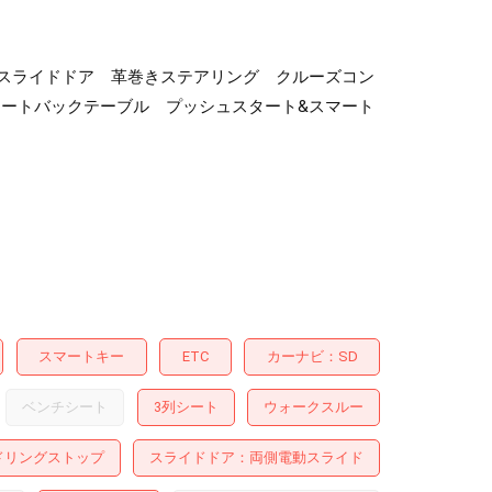
パワースライドドア 革巻きステアリング クルーズコン
シートバックテーブル プッシュスタート&スマート
スマートキー
ETC
カーナビ
SD
ベンチシート
3列シート
ウォークスルー
ドリングストップ
スライドドア
両側電動スライド