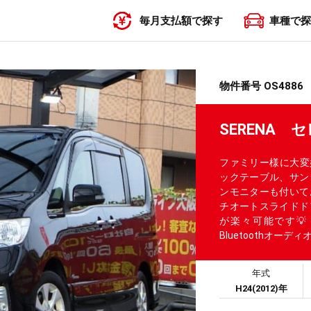
毎月支払額で探す
車種で探
〜19,999円
20,000円〜29,999円
30,000円〜39,999円
40,000円〜49,999円
50,000円〜
物件番号 OS4886
SERENA 
ファミリー様に大変
ックテーブル、サン
ンモニターも付いて
チオートスライドド
が楽々可能です💡
Bluetoothオー
年式
H24(2012)年