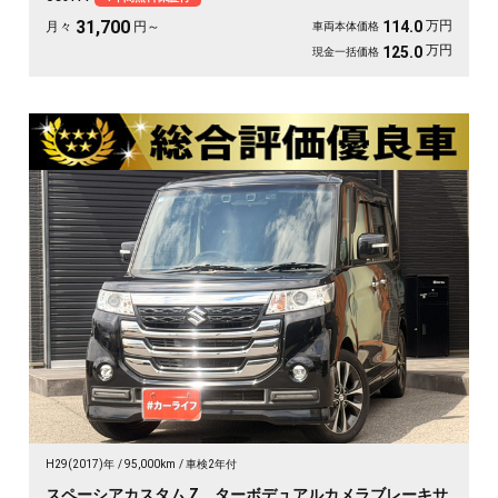
にも通勤の足にもぴったりの一台です。天井の高い車内で、休日のギア積みも余
裕ですよ💫👍《1年保証付》
31,700
万円
114.0
月々
円～
車両本体価格
万円
125.0
現金一括価格
H29(2017)年
95,000km
車検2年付
スペーシアカスタム Z ターボデュアルカメラブレーキサ