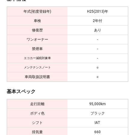
年式(初度登録年)
H25(2013)年
車検
2年付
修復歴
あり
ワンオーナー
-
禁煙車
-
-
エコカー減税対象車
○
メンテナンスノート
車両取扱説明書
○
基本スペック
走行距離
95,000km
ボディ色
ブラック
シフト
IAT
排気量
660