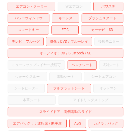
エアコン・クーラー
Wエアコン
パワステ
パワーウィンドウ
キーレス
プッシュスタート
スマートキー
ETC
カーナビ
SD
テレビ
フルセグ
映像
DVD
ブルーレイ
後席モニター
オーディオ
CD
Bluetooth
SD
ミュージックプレイヤー接続可
ベンチシート
3列シート
ウォークスルー
電動シート
シートエアコン
シートヒーター
フルフラットシート
オットマン
本革シート
アイドリングストップ
スライドドア
両側電動スライド
エアバッグ：
運転席
助手席
ABS
カメラ
バック