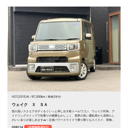
H27(2015)年
87,000km
車検2年付
ウェイク Ｘ ＳＡ
背の高いスクエアボディをぐいっと押し出す軽トールワゴン、ウェイクX SA。ア
イドリングストップで街乗りの燃費もかしこく、視界の高い運転席から見晴らし
のいい走りが楽しめます🚗✨ 左側パワースライドで乗り降りもスイスイ、荷物の
積み下ろしもラクラク。後席サンシェードで日差しもガード。アウトドアの相棒
OS8114
1年間無料保証付