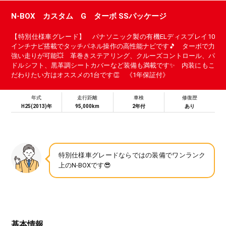
N-BOX カスタム G ターボ SSパッケージ
【特別仕様車グレード】 パナソニック製の有機ELディスプレイ10
インチナビ搭載でタッチパネル操作の高性能ナビです🎵 ターボで力
強い走りが可能💥 革巻きステアリング、クルーズコントロール、パ
ドルシフト、黒革調シートカバーなど装備も満載です✨ 内装にもこ
だわりたい方はオススメの1台です👏 《1年保証付》
年式
走行距離
車検
修復歴
H25(2013)年
95,000km
2年付
あり
特別仕様車グレードならではの装備でワンランク
上のN-BOXです😎
基本情報