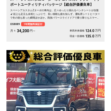
ポートユーティリティパッケージ【総合評価優良車】
スペーシアカスタムZターボの車内は、広々ゆったり座れるベンチシートが自慢
💺 頭上も足元も余裕たっぷりで、長い移動も疲れ知らず。運転席シートヒーター
で冬の朝も座った瞬間ぽかぽか。両側パワースライドドアで乗り降りもスマー
ト。後席サンシェードで日差しもやわらぎます。休日は仲間とのドライブや趣味
OS8089
1年間無料保証付
の遠出に、心地よい空間が待っています🎵 快適な毎日をこの一台から。《1年保
証付》で安心のカーライフを👍✨
34,200
万円
124.0
月々
円～
車両本体価格
万円
135.0
現金一括価格