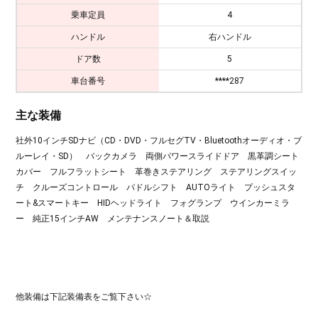
乗車定員
4
ハンドル
右ハンドル
ドア数
5
車台番号
****287
主な装備
社外10インチSDナビ（CD・DVD・フルセグTV・Bluetoothオーディオ・ブ
ルーレイ・SD） バックカメラ 両側パワースライドドア 黒革調シート
カバー フルフラットシート 革巻きステアリング ステアリングスイッ
チ クルーズコントロール パドルシフト AUTOライト プッシュスタ
ート&スマートキー HIDヘッドライト フォグランプ ウインカーミラ
ー 純正15インチAW メンテナンスノート＆取説
他装備は下記装備表をご覧下さい☆