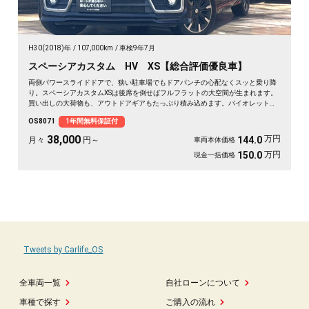
H30(2018)年
107,000km
車検9年7月
スペーシアカスタム HV XS【総合評価優良車】
両側パワースライドドアで、狭い駐車場でもドアパンチの心配なくスッと乗り降
り。スペーシアカスタムXSは後席を倒せばフルフラットの大空間が生まれます。
買い出しの大荷物も、アウトドアギアもたっぷり積み込めます。バイオレットの
落ち着いたボディカラーで街乗りも映える一台。後席サンシェードやシートバッ
OS8071
1年間無料保証付
クテーブルで、長距離移動も快適に過ごせます。休日の遠出が待ち遠しくなりま
すよ。安心してお乗りいただける《1年保証付》です🚗✨💺🙌😊
38,000
万円
144.0
月々
円～
車両本体価格
万円
150.0
現金一括価格
Tweets by Carlife_OS
全車両一覧
自社ローンについて
車種で探す
ご購入の流れ