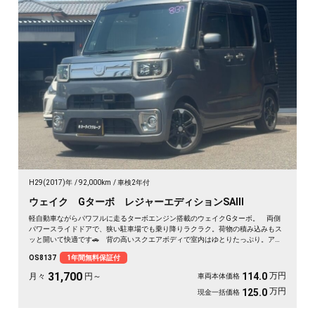
H29(2017)年
92,000km
車検2年付
ウェイク Gターボ レジャーエディションSAⅢ
軽自動車ながらパワフルに走るターボエンジン搭載のウェイクGターボ。 両側
パワースライドドアで、狭い駐車場でも乗り降りラクラク。荷物の積み込みもス
ッと開いて快適です🚗 背の高いスクエアボディで室内はゆとりたっぷり。アウ
トドアも車中泊も相棒にぴったり。 走行中もテレビが見られるHDDナビ付き
OS8137
1年間無料保証付
で、遠出のドライブも退屈しません🎵 バックカメラで駐車も安心✌️ 趣味も遊
びも広がる一台。《1年保証付》で安心のカーライフを💎
31,700
万円
114.0
月々
円～
車両本体価格
万円
125.0
現金一括価格