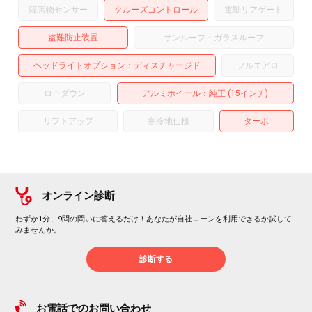
障害物センサー
クルーズコントロール
電動リアゲート
盗難防止装置
サンルーフ・ガラスルーフ
ヘッドライトオプション
ディスチャージド
フルエアロ
ローダウン
アルミホイール
：純正 (15インチ)
リフトアップ
寒冷地仕様
ターボ
オンライン診断
わずか1分、9問の問いに答えるだけ！あなたが自社ローンを利用できるか試して
みませんか。
診断する
お電話でのお問い合わせ