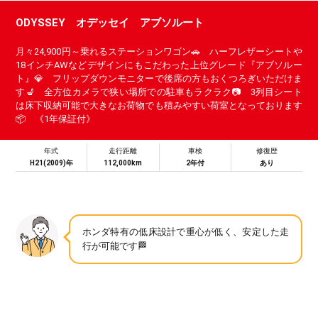
ODYSSEY オデッセイ アブソルート
月々24,900円～乗れるステーションワゴン🚗 ハーフレザーシートや
18インチAWなどデザインにもこだわった上位グレード『アブソルー
ト』💎 フリップダウンモニターで後席の方もおくつろぎいただけま
す💺 全方位カメラで狭い場所での駐車もラクラク📷 3列目シート
は床下収納可能で大きなお荷物でも積みやすい荷室となっております
📦 《1年保証付》
年式
走行距離
車検
修復歴
H21(2009)年
112,000km
2年付
あり
ホンダ特有の低床設計で重心が低く、安定した走
行が可能です🏁