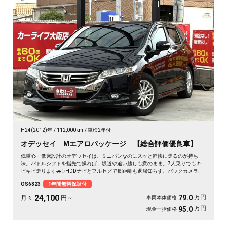
H24(2012)年
112,000km
車検2年付
オデッセイ Mエアロパッケージ 【総合評価優良車】
低重心・低床設計のオデッセイは、ミニバンなのにスッと軽快に走るのが持ち
味。パドルシフトを指先で操れば、坂道や追い越しも意のまま。7人乗りでもキ
ビキビ走ります🚗✨HDDナビとフルセグで長距離も退屈知らず、バックカメラで
大きな車体もラクラク駐車。ETC完備で高速もスムーズ🎵休日は仲間と遠出、平
OS6823
1年間無料保証付
日は仕事の相棒に。3列目は床下格納で荷室もフラットに広がります💫黒ボディ
の艶も見応えあり。走りも使い勝手も欲張れる一台です👍《1年保証付》
24,100
万円
79.0
月々
円～
車両本体価格
万円
95.0
現金一括価格