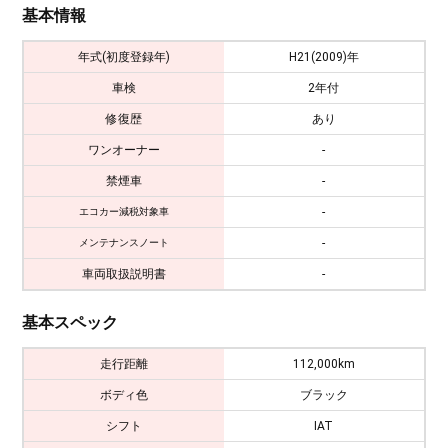
基本情報
年式(初度登録年)
H21(2009)年
車検
2年付
修復歴
あり
ワンオーナー
-
禁煙車
-
-
エコカー減税対象車
-
メンテナンスノート
車両取扱説明書
-
基本スペック
走行距離
112,000km
ボディ色
ブラック
シフト
IAT