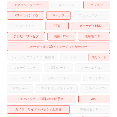
エアコン・クーラー
Wエアコン
パワステ
パワーウィンドウ
キーレス
プッシュスタート
スマートキー
ETC
カーナビ
HDD
テレビ
ワンセグ
映像
DVD
後席モニター
オーディオ
CD
ミュージックサーバー
ミュージックプレイヤー接続可
ベンチシート
3列シート
ウォークスルー
電動シート
シートエアコン
シートヒーター
フルフラットシート
オットマン
本革シート
アイドリングストップ
スライドドア
-
エアバッグ：
運転席
助手席
ABS
カメラ
サイド
バック
全周囲
障害物センサー