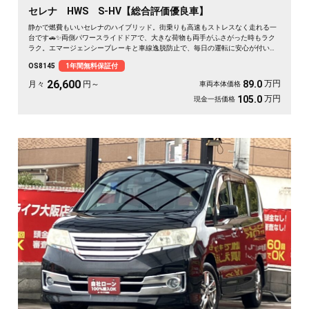
セレナ HWS S-HV【総合評価優良車】
静かで燃費もいいセレナのハイブリッド。街乗りも高速もストレスなく走れる一
台です🚗✨両側パワースライドドアで、大きな荷物も両手がふさがった時もラク
ラク。エマージェンシーブレーキと車線逸脱防止で、毎日の運転に安心が付いて
きます👍仲間との遠出も、仕事の相棒にもぴったり。月々26600円〜で始められ
OS8145
1年間無料保証付
ます🎵ロングドライブが楽しみになる相棒に《1年保証付》💫
26,600
万円
89.0
月々
円～
車両本体価格
万円
105.0
現金一括価格