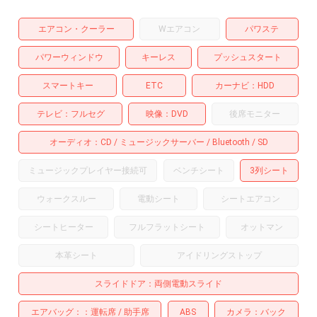
エアコン・クーラー
Wエアコン
パワステ
パワーウィンドウ
キーレス
プッシュスタート
スマートキー
ETC
カーナビ
HDD
テレビ
フルセグ
映像
DVD
後席モニター
オーディオ
CD
ミュージックサーバー
Bluetooth
SD
ミュージックプレイヤー接続可
ベンチシート
3列シート
ウォークスルー
電動シート
シートエアコン
シートヒーター
フルフラットシート
オットマン
本革シート
アイドリングストップ
スライドドア
両側電動スライド
エアバッグ：
運転席
助手席
ABS
カメラ
バック