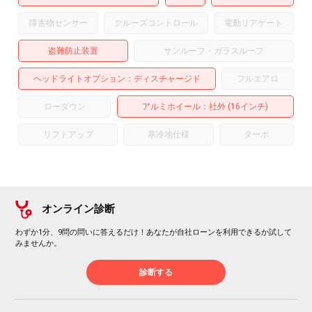
障害物センサー
クルーズコントロール
電動リアゲート
盗難防止装置
サンルーフ・ガラスルーフ
ヘッドライトオプション
ディスチャージド
フルエアロ
ローダウン
アルミホイール
：社外 (16インチ)
リフトアップ
寒冷地仕様
ターボ
オンライン診断
わずか1分、9問の問いに答えるだけ！あなたが自社ローンを利用できるか試して
みませんか。
診断する