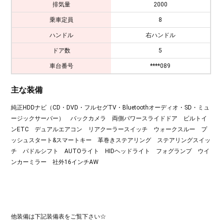
排気量
2000
乗車定員
8
ハンドル
右ハンドル
ドア数
5
車台番号
****089
主な装備
純正HDDナビ（CD・DVD・フルセグTV・Bluetoothオーディオ・SD・ミュ
ージックサーバー） バックカメラ 両側パワースライドドア ビルトイ
ンETC デュアルエアコン リアクーラースイッチ ウォークスルー プ
ッシュスタート&スマートキー 革巻きステアリング ステアリングスイッ
チ パドルシフト AUTOライト HIDヘッドライト フォグランプ ウイ
ンカーミラー 社外16インチAW
他装備は下記装備表をご覧下さい☆