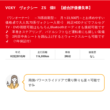
VOXY ヴォクシー ZS 煌Ⅱ 【総合評価優良車】
《ワンオーナー》 ～70系前期型～ 月々23,500円～とお求めやすい
価格💰で大人気70系ヴォクシー入荷💨 純正HDDナビでフルセグ
TV・DVD視聴可能はもちろんBluetoothオーディオも接続可能です
🎵 革巻きステアリング、パドルシフトなど運転者にも嬉しい装備
👌 2列目中央シートを跳ね上げするとウォークスルーも可能です
💺 《1年保証付》
年式
走行距離
車検
修復歴
H22(2010)年
116,000km
2年付
なし
両側パワースライドドアで乗り降りも楽々可能で
す🥳