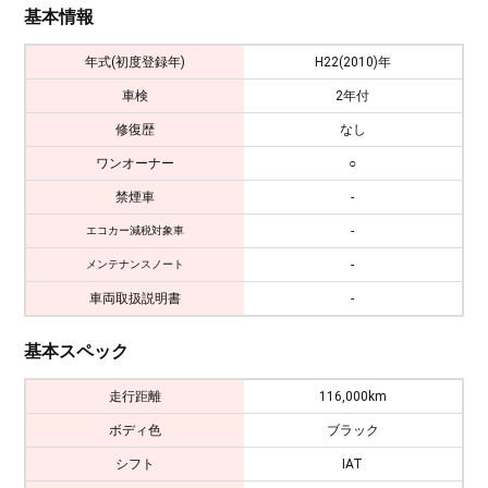
基本情報
年式(初度登録年)
H22(2010)年
車検
2年付
修復歴
なし
ワンオーナー
○
禁煙車
-
-
エコカー減税対象車
-
メンテナンスノート
車両取扱説明書
-
基本スペック
走行距離
116,000km
ボディ色
ブラック
シフト
IAT