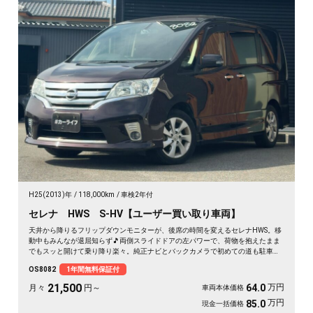
H25(2013)年
118,000km
車検2年付
セレナ HWS S-HV【ユーザー買い取り車両】
天井から降りるフリップダウンモニターが、後席の時間を変えるセレナHWS。移
動中もみんなが退屈知らず🎵両側スライドドアの左パワーで、荷物を抱えたまま
でもスッと開けて乗り降り楽々。純正ナビとバックカメラで初めての道も駐車も
安心です。マルチセンターシートやウォークスルーで室内は自由自在。月々
OS8082
1年間無料保証付
21500〜で叶う遠出の週末。走りも装備も揃った一台を、まるごと1年保証付で
どうぞ🚗✨💫👍
21,500
万円
64.0
月々
円～
車両本体価格
万円
85.0
現金一括価格