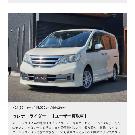
H23(2011)年
138,000km
車検2年付
セレナ ライダー 【ユーザー買取車】
オーテック仕込みの特別仕様「ライダー」。専用エアロと16インチAWが、ただ
のセレナじゃない一台を演出します😎両側パワスラで乗り降りも荷物もラクラ
ク。バックカメラ付きで大きなボディも駐車スッと安心✨天井のフリップダウン