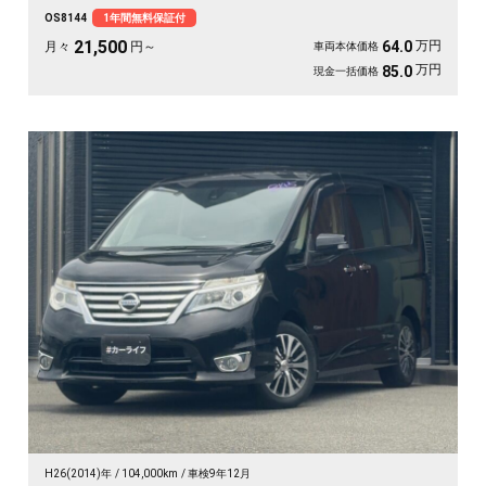
モニターは長距離ドライブの心強い味方。仲間との遠出も、休日の趣味も、これ
OS8144
1年間無料保証付
一台で楽しさ倍増です🎵月々21500〜で手が届く特別グレード。走り出しが待ち
遠しくなる、《1年保証付》👑
21,500
万円
64.0
月々
円～
車両本体価格
万円
85.0
現金一括価格
H26(2014)年
104,000km
車検9年12月