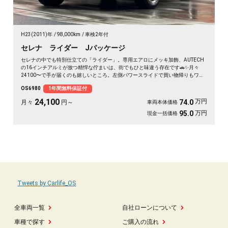
H23(2011)年
98,000km
車検2年付
セレナ ライダー Jパッケージ
セレナの中でも特別仕立ての「ライダー」。専用エアロにメッキ加飾、AUTECH
の16インチアルミが放つ精悍な佇まいは、街でもひと味違う存在です🚗✨月々
24100〜で手が届くのも嬉しいところ。左側パワースライドで買い物帰りもワン
タッチ、バックカメラ付きで大きなボディも駐車ラクラク。二列目サンシェード
OS6980
1年間無料保証付
とWエアコンで、仲間との遠出も夏場のドライブも快適そのもの💫クルコン装備
で長距離移動もぐっと楽に。週末の趣味も遠出も、これ一台で世界が広がります
24,100
万円
74.0
月々
円～
車両本体価格
👍走行9.8万kmでこの状態、《1年保証付》で安心してお乗りいただけます😊
万円
95.0
現金一括価格
Tweets by Carlife_OS
全車両一覧
自社ローンについて
車種で探す
ご購入の流れ