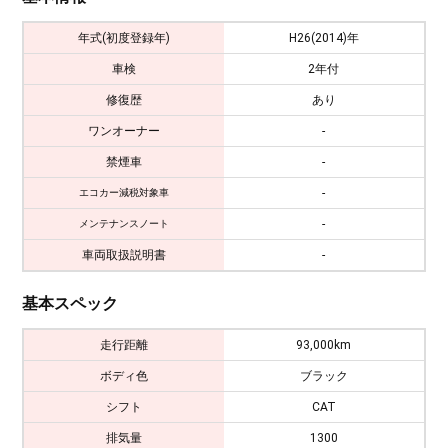
年式(初度登録年)
H26(2014)年
車検
2年付
修復歴
あり
ワンオーナー
-
禁煙車
-
-
エコカー減税対象車
-
メンテナンスノート
車両取扱説明書
-
基本スペック
走行距離
93,000km
ボディ色
ブラック
シフト
CAT
排気量
1300