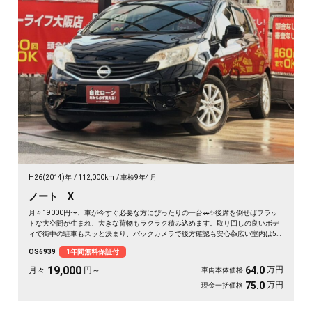
H26(2014)年
112,000km
車検9年4月
ノート X
月々19000円〜、車が今すぐ必要な方にぴったりの一台🚗✨後席を倒せばフラッ
トな大空間が生まれ、大きな荷物もラクラク積み込めます。取り回しの良いボデ
ィで街中の駐車もスッと決まり、バックカメラで後方確認も安心👍広い室内は5
人乗車もゆったり。休日は仲間と趣味の道具を積んで遠出も楽しめます🎵毎日の
OS6939
1年間無料保証付
通勤から週末の外出まで頼れる相棒に💫走行距離もまだまだ元気。《1年保証
付》
19,000
万円
64.0
月々
円～
車両本体価格
万円
75.0
現金一括価格