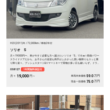
H23(2011)年
72,000km
車検2年付
ソリオ S
月々19000円〜、車が今すぐ必要な方へ届けたいソリオ「S」です🚗✨両側パワー
スライドドアだから、お子さんの送迎も両手がふさがった買い物帰りもスッと乗
り降り楽々。プッシュスタート&スマートキーで荷物が多い日も鍵いらず。ドライ
ブレコーダー付きで、毎日の運転も万が一の時も映像で安心です。仕事帰りにフ
OS8127
1年間無料保証付
ラットシートで一息つける、そんな相棒になる1台。《1年保証付》💫👍
19,000
万円
59.0
月々
円～
車両本体価格
万円
75.0
現金一括価格