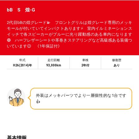
bB S 煌-G
2代目bBの煌グレード💫 フロントグリルは煌グレード専用のメッキ
モールが付いていてインパクトあります⚡ 室内イルミネーションス
イッチで各スピーカーがブルーに光り躍動感のある車内になります
🔵 ハーフレザーシートや革巻きステアリングなど高級感ある装備つ
いています😉 《1年保証付》
年式
走行距離
車検
修復歴
H26(2014)年
93,000km
2年付
あり
外装はメッキパーツでより一層個性的な1台です
👍
基本情報