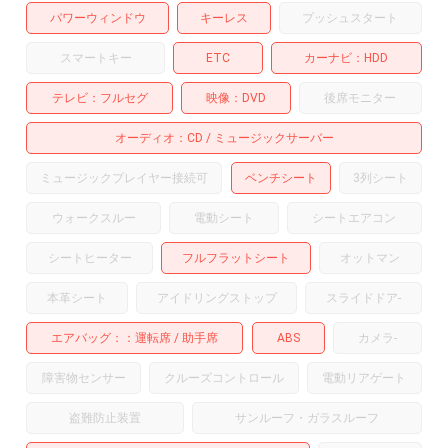
パワーウィンドウ
キーレス
プッシュスタート
スマートキー
ETC
カーナビ
HDD
テレビ
フルセグ
映像
DVD
後席モニター
オーディオ
CD
ミュージックサーバー
ミュージックプレイヤー接続可
ベンチシート
3列シート
ウォークスルー
電動シート
シートエアコン
シートヒーター
フルフラットシート
オットマン
本革シート
アイドリングストップ
スライドドア
-
エアバッグ：
運転席
助手席
ABS
カメラ
-
障害物センサー
クルーズコントロール
電動リアゲート
盗難防止装置
サンルーフ・ガラスルーフ