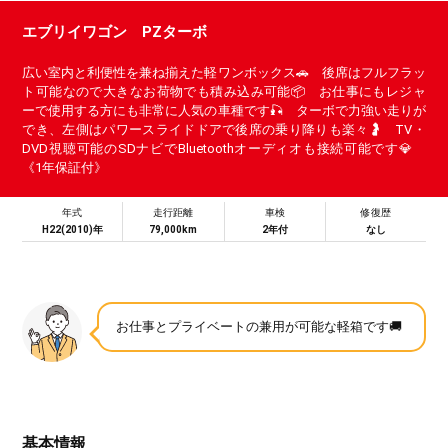
エブリイワゴン PZターボ
広い室内と利便性を兼ね揃えた軽ワンボックス🚗 後席はフルフラッ
ト可能なので大きなお荷物でも積み込み可能📦 お仕事にもレジャ
ーで使用する方にも非常に人気の車種です🎣 ターボで力強い走りが
でき、左側はパワースライドドアで後席の乗り降りも楽々🤰 TV・
DVD視聴可能のSDナビでBluetoothオーディオも接続可能です💎
《1年保証付》
年式
走行距離
車検
修復歴
H22(2010)年
79,000km
2年付
なし
お仕事とプライベートの兼用が可能な軽箱です🚚
基本情報