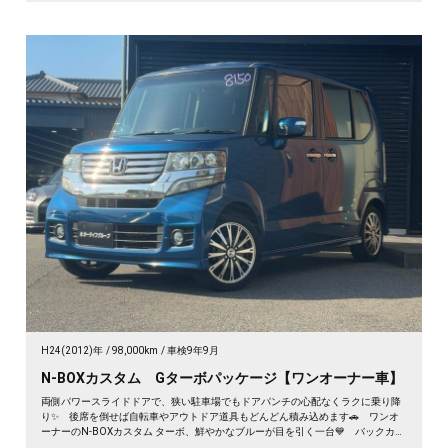
H24(2012)年
98,000km
車検9年9月
N-BOXカスタム Gターボパッケージ【ワンオーナー車】
両側パワースライドドアで、狭い駐車場でもドアパンチの心配なくラクに乗り降
り✨ 後席を倒せば自転車やアウトドア道具もどんどん積み込めます🚗 ワンオ
ーナーのN-BOXカスタム ターボ、鮮やかなブルーが目を引く一台💙 バックカメ
ラ付きで大きく見える車体も駐車はスッと安心🙌 買い物も送迎も遠出も、これ