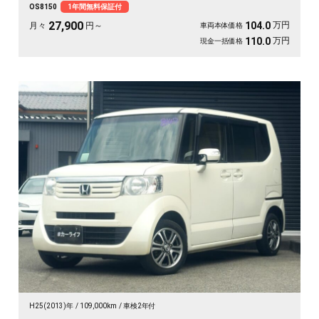
OS8150
1年間無料保証付
一台で毎日がぐっと身軽になりますよ。クルコン付きで高速移動もゆったり快
適。安心してお乗りいただける《1年保証付》です😊
27,900
万円
104.0
月々
円～
車両本体価格
万円
110.0
現金一括価格
H25(2013)年
109,000km
車検2年付