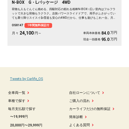
N-BOX G・Lパッケージ 4WD
荷物も人もぐんぐん積める、四駆対応の頼れる相棒N-BOX✨広い室内はフルフラ
ットで大きな荷物もラクラク。左側パワースライドドアで、両手がふさがってい
ても乗り降りスイスイ👍雪道も安心の4WDだから、仕事も遊びもこれ一台。月々
24100〜で始められます。プッシュスタートで毎日の発進もスマート🚗買い物帰
OS8147
1年間無料保証付
りや週末の遠出まで、暮らしの相棒にぴったり💫《1年保証付》で安心の一台😊
24,100
万円
84.0
月々
円～
車両本体価格
万円
95.0
現金一括価格
Tweets by Carlife_OS
全車両一覧
自社ローンについて
車種で探す
ご購入の流れ
毎月支払額で探す
カーライフだけの無料保証
〜19,999円
簡単診断
よくある質問
20,000円〜29,999円