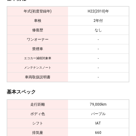
年式(初度登録年)
H22(2010)年
車検
2年付
修復歴
なし
ワンオーナー
-
禁煙車
-
-
エコカー減税対象車
-
メンテナンスノート
車両取扱説明書
-
基本スペック
走行距離
79,000km
ボディ色
パープル
シフト
IAT
排気量
660