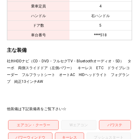
乗車定員
4
ハンドル
右ハンドル
ドア数
5
車台番号
****518
主な装備
社外HDDナビ（CD・DVD・フルセグTV・Bluetoothオーディオ・SD） タ
ーボ 両側スライドドア（左側パワー） キーレス ETC ドライブレコ
ーダー フルフラットシート オートAC HIDヘッドライト フォグラン
プ 純正13インチAW
他装備は下記装備表をご覧下さい☆
エアコン・クーラー
Wエアコン
パワステ
パワーウィンドウ
キーレス
プッシュスタート