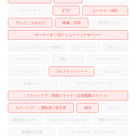
スマートキー
ETC
カーナビ
HDD
テレビ
フルセグ
映像
DVD
後席モニター
オーディオ
CD
ミュージックサーバー
ミュージックプレイヤー接続可
ベンチシート
3列シート
ウォークスルー
電動シート
シートエアコン
シートヒーター
フルフラットシート
オットマン
本革シート
アイドリングストップ
スライドドア
両側スライド（左側電動スライド）
エアバッグ：
運転席
助手席
ABS
カメラ
-
障害物センサー
クルーズコントロール
電動リアゲート
盗難防止装置
サンルーフ・ガラスルーフ