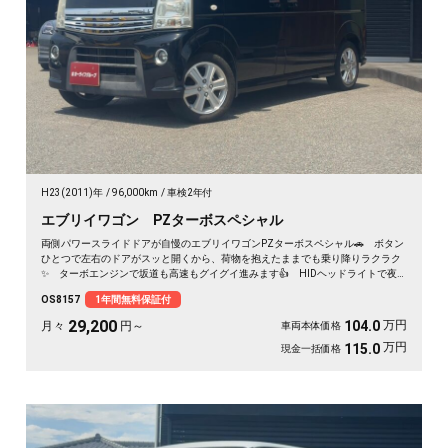
H23(2011)年
96,000km
車検2年付
エブリイワゴン PZターボスペシャル
両側パワースライドドアが自慢のエブリイワゴンPZターボスペシャル🚗 ボタン
ひとつで左右のドアがスッと開くから、荷物を抱えたままでも乗り降りラクラク
✨ ターボエンジンで坂道も高速もグイグイ進みます👍 HIDヘッドライトで夜
道も明るく安心✨ フルセグ対応の社外HDDナビで遠出も快適🎵💫 休日は仲間
OS8157
1年間無料保証付
とアウトドアへ繰り出したくなる一台です🚗 前向きな一歩を応援する《1年保証
付》です📌
29,200
万円
104.0
月々
円～
車両本体価格
万円
115.0
現金一括価格