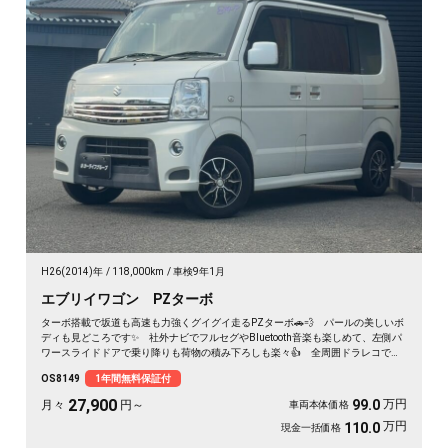
H26(2014)年
118,000km
車検9年1月
エブリイワゴン PZターボ
ターボ搭載で坂道も高速も力強くグイグイ走るPZターボ🚗💨 パールの美しいボ
ディも見どころです✨ 社外ナビでフルセグやBluetooth音楽も楽しめて、左側パ
ワースライドドアで乗り降りも荷物の積み下ろしも楽々👍 全周囲ドラレコで万
が一も映像で安心💎 休日のアウトドアも通勤も快適にこなせる相棒に❣ 月々
OS8149
1年間無料保証付
27900〜で手が届く一台です🎵 買った後もずっと寄り添う《1年保証付》😊
27,900
万円
99.0
月々
円～
車両本体価格
万円
110.0
現金一括価格