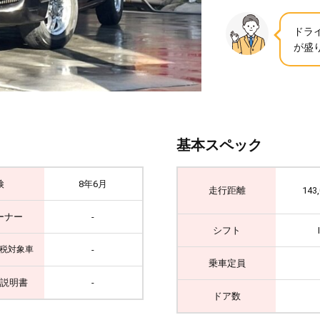
ドラ
が盛り
基本スペック
検
8年6月
走行距離
143
ーナー
-
シフト
-
税対象車
乗車定員
説明書
-
ドア数