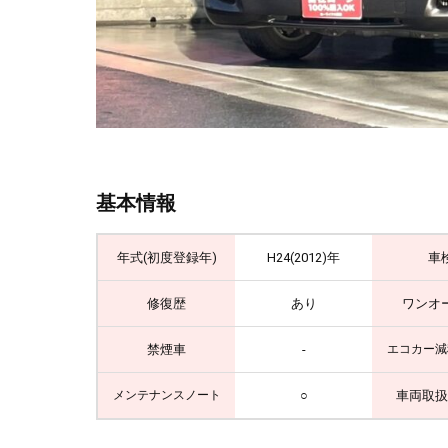
基本情報
年式(初度登録年)
H24(2012)年
車
修復歴
あり
ワンオ
禁煙車
-
エコカー減
○
車両取扱
メンテナンスノート