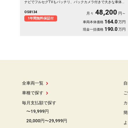
ナビでフルセグTVもバッチリ、バックカメラ付きで大きな車体の
駐車もスッと決まります。ドライブレコーダー搭載だから、万が
48,200
OS8134
一の時も映像で安心。両側スライドで荷物の積み下ろしも楽々。
月々
円～
仕事道具を満載して現場へ、休日は趣味の遠出へ。使い方は自由
1年間無料保証付
164.0
万円
車両本体価格
自在。まずはこの走りやすさを体感してください《1年保証付》🚗
✨💫👍🎵
190.0
万円
現金一括価格
全車両一覧
自
車種で探す
ご
毎月支払額で探す
カ
〜19,999円
簡
20,000円〜29,999円
よ