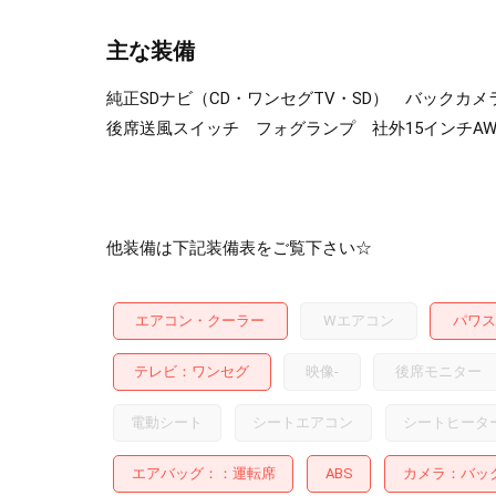
主な装備
純正SDナビ（CD・ワンセグTV・SD） バック
後席送風スイッチ フォグランプ 社外15インチA
他装備は下記装備表をご覧下さい☆
エアコン・クーラー
Wエアコン
パワス
テレビ
ワンセグ
映像
-
後席モニター
電動シート
シートエアコン
シートヒータ
エアバッグ：
運転席
ABS
カメラ
バッ