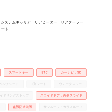
ダー システムキャリア リアヒーター リアクーラー
ノート
スマートキー
ETC
カーナビ
SD
ベンチシート
3列シート
ウォークスルー
イドリングストップ
スライドドア
両側スライド
ト
盗難防止装置
サンルーフ・ガラスルーフ