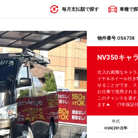
毎月支払額で探す
車種で探
〜19,999円
20,000円〜29,999円
30,000円〜39,999円
40,000円〜49,999円
50,000円〜
物件番号 OS6738
NV350キ
仕入れ困難なキャラ
イヤ＆ホイール付き❗
せることができ、ス
お仕事で使用される
このチャンスを逃す
ます🔥 《1年保証
年式
H24(2012)年