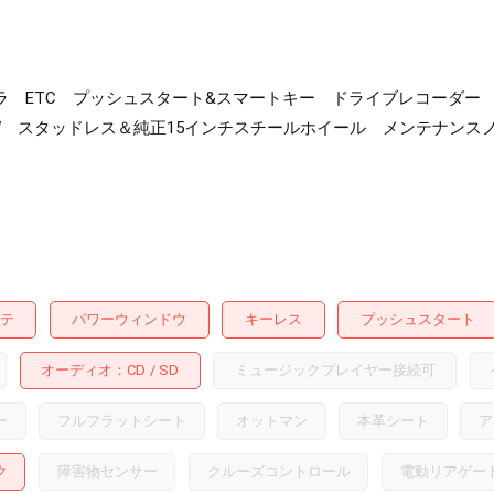
カメラ ETC プッシュスタート&スマートキー ドライブレコー
W スタッドレス＆純正15インチスチールホイール メンテナンス
テ
パワーウィンドウ
キーレス
プッシュスタート
オーディオ
CD
SD
ミュージックプレイヤー接続可
ー
フルフラットシート
オットマン
本革シート
ア
ク
障害物センサー
クルーズコントロール
電動リアゲー