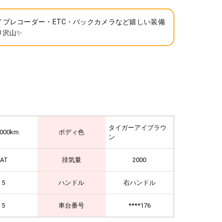
イブレコーダー・ETC・バックカメラなど嬉しい装備
沢山✨️
タイガーアイブラウ
,000km
ボディ色
ン
IAT
排気量
2000
5
ハンドル
右ハンドル
5
車台番号
****176