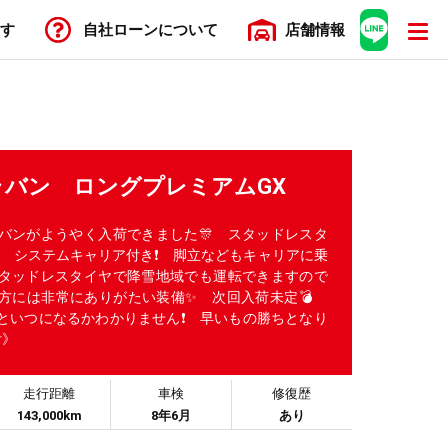
す
自社ローン
について
店舗
情報
ャラバン ロングプレミアムGX
バンがようやく入荷できました🎊 スタッドレスタ
️ システムキャリア付き❗️ 脚立などもキャリアに乗
タッドレスタイヤで降雪地域でも運転できますので
方には非常にありがたい装備✨️ 次回入荷未定💣️
といつになるかわかりません❗️ 早いもの勝ちとなり
付》
走行距離
車検
修復歴
143,000km
8年6月
あり