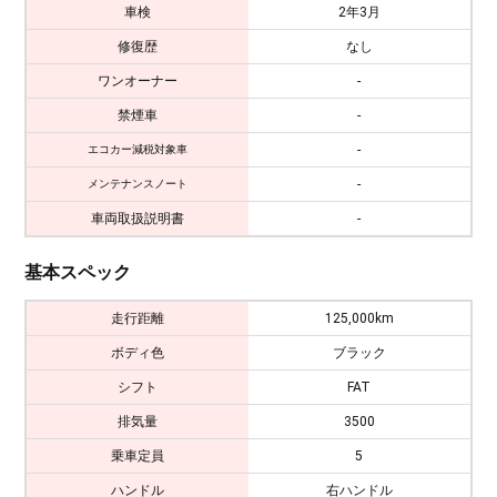
車検
2年3月
修復歴
なし
ワンオーナー
-
禁煙車
-
-
エコカー減税対象車
-
メンテナンスノート
車両取扱説明書
-
基本スペック
走行距離
125,000km
ボディ色
ブラック
シフト
FAT
排気量
3500
乗車定員
5
ハンドル
右ハンドル