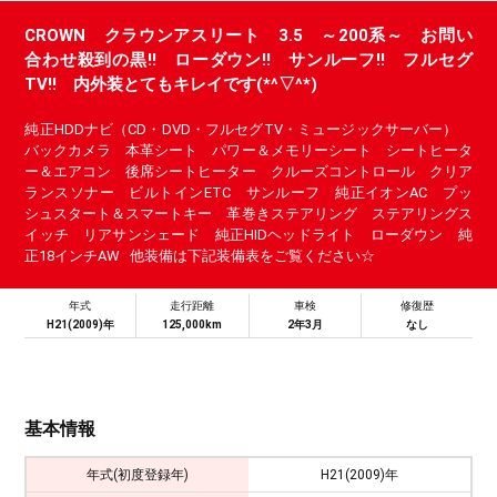
CROWN クラウンアスリート 3.5 ～200系～ お問い
合わせ殺到の黒!! ローダウン!! サンルーフ!! フルセグ
TV!! 内外装とてもキレイです(*^▽^*)
純正HDDナビ（CD・DVD・フルセグTV・ミュージックサーバー）
バックカメラ 本革シート パワー＆メモリーシート シートヒータ
ー＆エアコン 後席シートヒーター クルーズコントロール クリア
ランスソナー ビルトインETC サンルーフ 純正イオンAC プッ
シュスタート＆スマートキー 革巻きステアリング ステアリングス
イッチ リアサンシェード 純正HIDヘッドライト ローダウン 純
正18インチAW 他装備は下記装備表をご覧ください☆
年式
走行距離
車検
修復歴
H21(2009)年
125,000km
2年3月
なし
基本情報
年式(初度登録年)
H21(2009)年