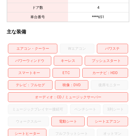
ドア数
4
車台番号
****651
主な装備
エアコン・クーラー
Wエアコン
パワステ
パワーウィンドウ
キーレス
プッシュスタート
スマートキー
ETC
カーナビ
HDD
テレビ
フルセグ
映像
DVD
後席モニター
オーディオ
CD
ミュージックサーバー
ミュージックプレイヤー接続可
ベンチシート
3列シート
ウォークスルー
電動シート
シートエアコン
シートヒーター
フルフラットシート
オットマン