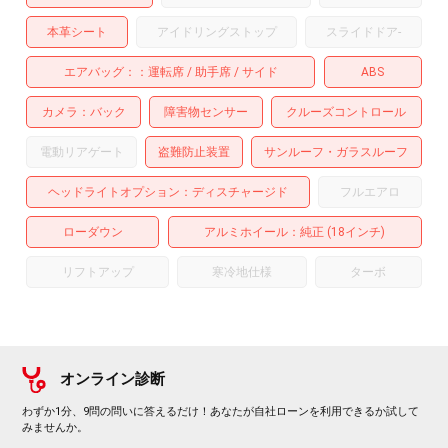
本革シート
アイドリングストップ
スライドドア
-
エアバッグ：
運転席
助手席
サイド
ABS
カメラ
バック
障害物センサー
クルーズコントロール
電動リアゲート
盗難防止装置
サンルーフ・ガラスルーフ
ヘッドライトオプション
ディスチャージド
フルエアロ
ローダウン
アルミホイール
：純正 (18インチ)
リフトアップ
寒冷地仕様
ターボ
オンライン診断
わずか1分、9問の問いに答えるだけ！あなたが自社ローンを利用できるか試して
みませんか。