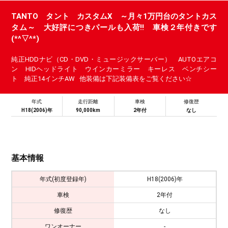
TANTO タント カスタムX ～月々1万円台のタントカス
タム～ 大好評につきパールも入荷!! 車検２年付きです
(*^▽^*)
純正HDDナビ（CD・DVD・ミュージックサーバー） AUTOエアコ
ン HIDヘッドライト ウインカーミラー キーレス ベンチシー
ト 純正14インチAW 他装備は下記装備表をご覧ください☆
年式
走行距離
車検
修復歴
H18(2006)年
90,000km
2年付
なし
基本情報
年式(初度登録年)
H18(2006)年
車検
2年付
修復歴
なし
ワンオーナー
-