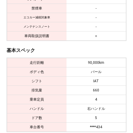
禁煙車
-
-
エコカー減税対象車
-
メンテナンスノート
車両取扱説明書
○
基本スペック
走行距離
90,000km
ボディ色
パール
シフト
IAT
排気量
660
乗車定員
4
ハンドル
右ハンドル
ドア数
5
車台番号
****434