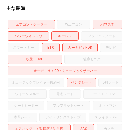
主な装備
エアコン・クーラー
Wエアコン
パワステ
パワーウィンドウ
キーレス
プッシュスタート
スマートキー
ETC
カーナビ
HDD
テレビ
-
映像
DVD
後席モニター
オーディオ
CD
ミュージックサーバー
ミュージックプレイヤー接続可
ベンチシート
3列シート
ウォークスルー
電動シート
シートエアコン
シートヒーター
フルフラットシート
オットマン
本革シート
アイドリングストップ
スライドドア
-
エアバッグ：
運転席
助手席
ABS
カメラ
-