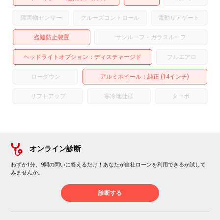
障害物センサー
クルーズコントロール
電動リアゲート
盗難防止装置
サンルーフ・ガラスルーフ
ヘッドライトオプション
ディスチャージド
フルエアロ
ローダウン
アルミホイール
：純正 (14インチ)
リフトアップ
寒冷地仕様
ターボ
オンライン診断
わずか1分、9問の問いに答えるだけ！あなたが自社ローンを利用できるか試して
みませんか。
診断する