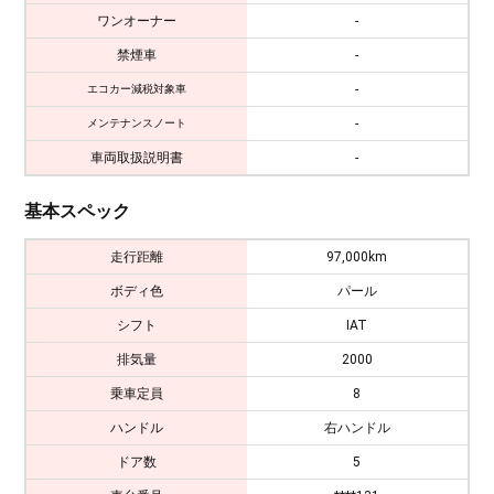
ワンオーナー
-
禁煙車
-
-
エコカー減税対象車
-
メンテナンスノート
車両取扱説明書
-
基本スペック
走行距離
97,000km
ボディ色
パール
シフト
IAT
排気量
2000
乗車定員
8
ハンドル
右ハンドル
ドア数
5