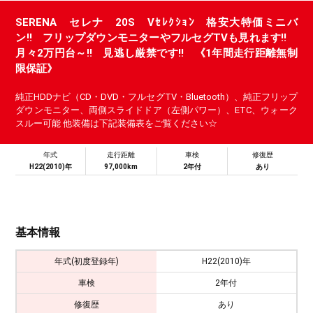
SERENA セレナ 20S Vｾﾚｸｼｮﾝ 格安大特価ミニバ
ン!! フリップダウンモニターやフルセグTVも見れます!!
月々2万円台～!! 見逃し厳禁です!! 《1年間走行距離無制
限保証》
純正HDDナビ（CD・DVD・フルセグTV・Bluetooth）、純正フリップ
ダウンモニター、両側スライドドア（左側パワー）、ETC、ウォーク
スルー可能 他装備は下記装備表をご覧ください☆
年式
走行距離
車検
修復歴
H22(2010)年
97,000km
2年付
あり
基本情報
年式(初度登録年)
H22(2010)年
車検
2年付
修復歴
あり