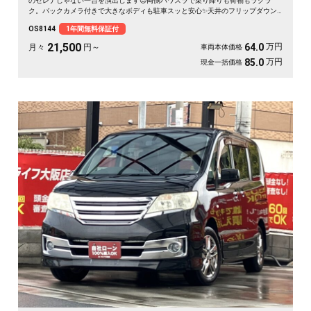
のセレナじゃない一台を演出します😎両側パワスラで乗り降りも荷物もラクラ
ク。バックカメラ付きで大きなボディも駐車スッと安心✨天井のフリップダウン
モニターは長距離ドライブの心強い味方。仲間との遠出も、休日の趣味も、これ
OS8144
1年間無料保証付
一台で楽しさ倍増です🎵月々21500〜で手が届く特別グレード。走り出しが待ち
遠しくなる、《1年保証付》👑
21,500
万円
64.0
月々
円～
車両本体価格
万円
85.0
現金一括価格