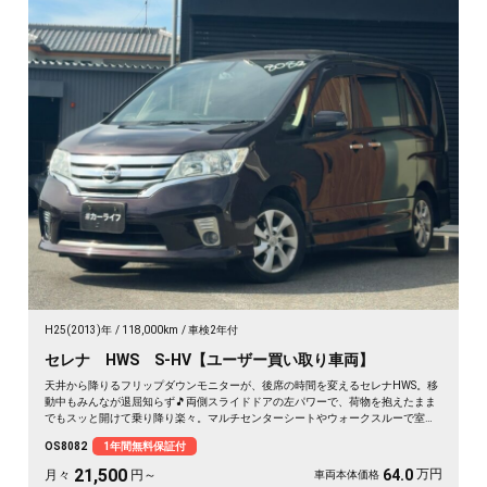
H25(2013)年
118,000km
車検2年付
セレナ HWS S-HV【ユーザー買い取り車両】
天井から降りるフリップダウンモニターが、後席の時間を変えるセレナHWS。移
動中もみんなが退屈知らず🎵両側スライドドアの左パワーで、荷物を抱えたまま
でもスッと開けて乗り降り楽々。マルチセンターシートやウォークスルーで室内
は自由自在。月々21500〜で叶う遠出の週末。走りも装備も揃った一台を、まる
OS8082
1年間無料保証付
ごと1年保証付でどうぞ🚗✨💫👍
21,500
万円
64.0
月々
円～
車両本体価格