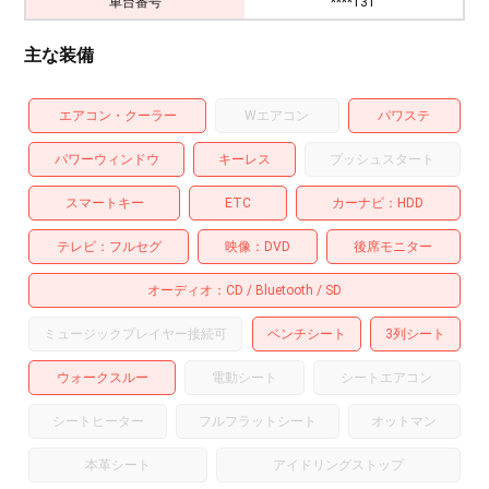
車台番号
****131
主な装備
エアコン・クーラー
Wエアコン
パワステ
パワーウィンドウ
キーレス
プッシュスタート
スマートキー
ETC
カーナビ
HDD
テレビ
フルセグ
映像
DVD
後席モニター
オーディオ
CD
Bluetooth
SD
ミュージックプレイヤー接続可
ベンチシート
3列シート
ウォークスルー
電動シート
シートエアコン
シートヒーター
フルフラットシート
オットマン
本革シート
アイドリングストップ