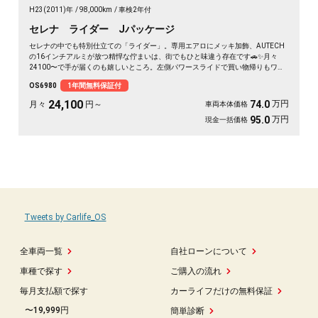
H23(2011)年
98,000km
車検2年付
セレナ ライダー Jパッケージ
セレナの中でも特別仕立ての「ライダー」。専用エアロにメッキ加飾、AUTECH
の16インチアルミが放つ精悍な佇まいは、街でもひと味違う存在です🚗✨月々
24100〜で手が届くのも嬉しいところ。左側パワースライドで買い物帰りもワン
タッチ、バックカメラ付きで大きなボディも駐車ラクラク。二列目サンシェード
OS6980
1年間無料保証付
とWエアコンで、仲間との遠出も夏場のドライブも快適そのもの💫クルコン装備
で長距離移動もぐっと楽に。週末の趣味も遠出も、これ一台で世界が広がります
24,100
万円
74.0
月々
円～
車両本体価格
👍走行9.8万kmでこの状態、《1年保証付》で安心してお乗りいただけます😊
万円
95.0
現金一括価格
Tweets by Carlife_OS
全車両一覧
自社ローンについて
車種で探す
ご購入の流れ
毎月支払額で探す
カーライフだけの無料保証
〜19,999円
簡単診断