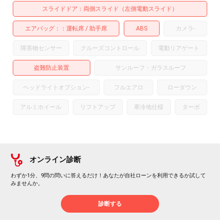
スライドドア
両側スライド（左側電動スライド）
エアバッグ：
運転席
助手席
ABS
カメラ
-
障害物センサー
クルーズコントロール
電動リアゲート
盗難防止装置
サンルーフ・ガラスルーフ
ヘッドライトオプション
-
フルエアロ
ローダウン
アルミホイール
リフトアップ
寒冷地仕様
ターボ
オンライン診断
わずか1分、9問の問いに答えるだけ！あなたが自社ローンを利用できるか試して
みませんか。
診断する