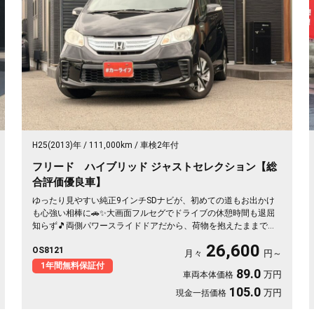
H25(2013)年
111,000km
車検2年付
フリード ハイブリッド ジャストセレクション【総
合評価優良車】
ゆったり見やすい純正9インチSDナビが、初めての道もお出かけ
も心強い相棒に🚗✨大画面フルセグでドライブの休憩時間も退屈
知らず🎵両側パワースライドドアだから、荷物を抱えたままでも
乗り降りスイスイ✌️肌触りのいいハーフレザーシートで、通勤も
26,600
OS8121
送迎も気分よく過ごせます💺月々26600〜で叶う黒ボディの上品
月々
円～
なハイブリッド。走りも家計もやさしい一台を、安心の《1年保証
1年間無料保証付
89.0
万円
車両本体価格
付》でどうぞ😊
105.0
万円
現金一括価格