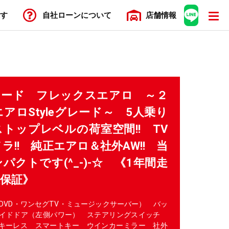
す
自社ローン
について
店舗
情報
フリード フレックスエアロ ～２
アロStyleグレード～ 5人乗り
ラストップレベルの荷室空間!! TV
ラ!! 純正エアロ＆社外AW!! 当
パクトです(^_-)-☆ 《1年間走
限保証》
・DVD・ワンセグTV・ミュージックサーバー） バッ
ライドドア（左側パワー） ステアリングスイッチ
 キーレス スマートキー ウインカーミラー 社外