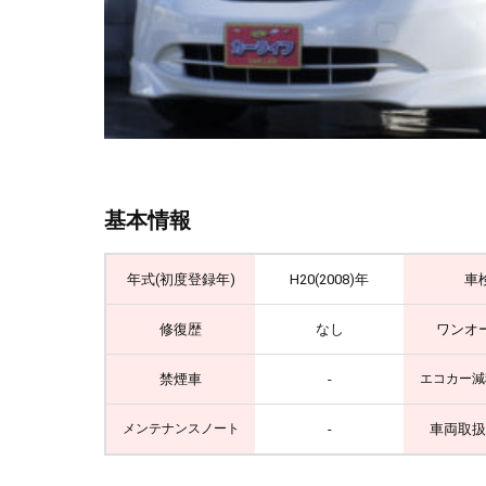
基本情報
年式(初度登録年)
H20(2008)年
車
修復歴
なし
ワンオ
禁煙車
-
エコカー減
-
車両取扱
メンテナンスノート