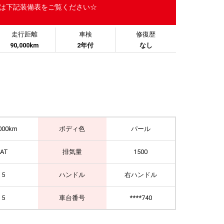
備は下記装備表をご覧ください☆
走行距離
車検
修復歴
90,000km
2年付
なし
000km
ボディ色
パール
IAT
排気量
1500
5
ハンドル
右ハンドル
5
車台番号
****740