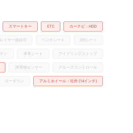
スマートキー
ETC
カーナビ
HDD
レイヤー接続可
ベンチシート
3列シート
マン
本革シート
アイドリングストップ
障害物センサー
クルーズコントロール
ローダウン
アルミホイール
：社外 (14インチ)