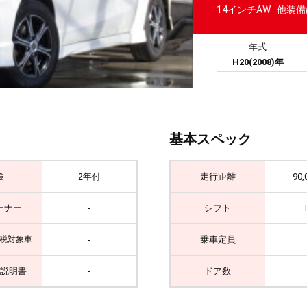
14インチAW 他装
年式
H20(2008)年
基本スペック
検
2年付
走行距離
90,
ーナー
-
シフト
-
乗車定員
税対象車
説明書
-
ドア数