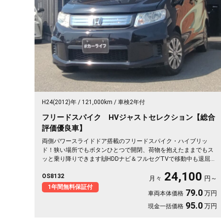
H24(2012)年
121,000km
車検2年付
フリードスパイク HVジャストセレクション【総合
評価優良車】
両側パワースライドドア搭載のフリードスパイク・ハイブリッ
ド！狭い場所でもボタンひとつで開閉、荷物を抱えたままでもス
ッと乗り降りできます🙌HDDナビ＆フルセグTVで移動中も退屈知
らず。ドラレコ付きで万が一の時も映像でしっかり安心です。低
24,100
OS8132
床フルフラットで車中泊やアウトドアの相棒にも最適🎵ハーフレ
月々
円～
ザーシートが移動をワンランク上質にしてくれる一台。月々
1年間無料保証付
79.0
万円
車両本体価格
24100円〜で手が届きます。じっくり乗り込めるこのお車、《1年
保証付》です✨🚗💺
95.0
万円
現金一括価格