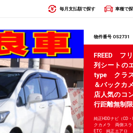
毎月支払額で探す
車種で探
〜19,999円
20,000円〜29,999円
30,000円〜39,999円
40,000円〜49,999円
50,000円〜
物件番号 OS2731
FREED 
列シートのエ
type ク
＆バックカメ
店人気のコン
行距離無制
純正HDDナビ（CD
クカメラ 両側ス
ETC 純正エアロ