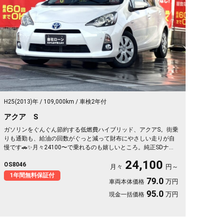
H25(2013)年
109,000km
車検2年付
アクア S
ガソリンをぐんぐん節約する低燃費ハイブリッド、アクアS。街乗
りも通勤も、給油の回数がぐっと減って財布にやさしい走りが自
慢です🚗✨月々24100〜で乗れるのも嬉しいところ。純正SDナビ&
フルセグTVで移動中も退屈なし、バックカメラと障害物センサー
24,100
OS8046
で狭い駐車場もスッと安心。ETC付きだから週末の遠出も高速ス
月々
円～
イスイ。仕事帰りの買い物も休日ドライブも快適にこなす一台で
1年間無料保証付
79.0
万円
車両本体価格
す🎵毎日の相棒にぴったりですよ😊《1年保証付》
95.0
万円
現金一括価格