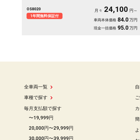
ドドア（左側パワー）で乗り降りも荷物もスイスイ。バックカメ
24,100
OS8020
ラ付きで狭い駐車場も安心です。休日は仲間を乗せて遠出、そん
月々
円～
な時間が似合う一台。月々24100〜で始められます。走りを支え
1年間無料保証付
84.0
万円
車両本体価格
るHVで燃費も心強い✨🚗💺🎵😊《1年保証付》
95.0
万円
現金一括価格
全車両一覧
自
車種で探す
ご
毎月支払額で探す
カ
〜19,999円
簡
20,000円〜29,999円
よ
30,000円〜39,999円