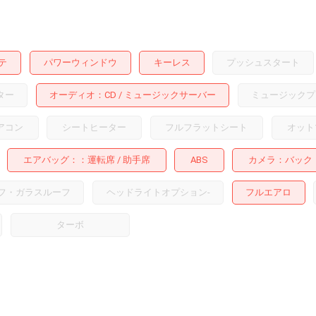
テ
パワーウィンドウ
キーレス
プッシュスタート
ター
オーディオ
CD
ミュージックサーバー
ミュージックプ
アコン
シートヒーター
フルフラットシート
オット
エアバッグ：
運転席
助手席
ABS
カメラ
バック
フ・ガラスルーフ
ヘッドライトオプション
-
フルエアロ
ターボ