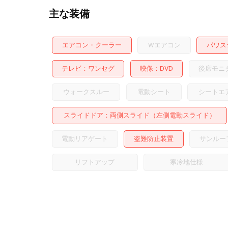
主な装備
エアコン・クーラー
Wエアコン
パワス
テレビ
ワンセグ
映像
DVD
後席モニ
ウォークスルー
電動シート
シートエ
スライドドア
両側スライド（左側電動スライド）
電動リアゲート
盗難防止装置
サンルー
リフトアップ
寒冷地仕様