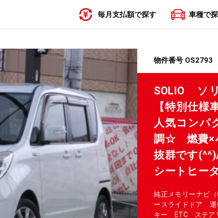
毎月支払額で探す
車種で探
〜19,999円
20,000円〜29,999円
30,000円〜39,999円
40,000円〜49,999円
50,000円〜
物件番号 OS2793
SOLIO
【特別仕様車
人気コンパク
調☆ 燃費×
抜群です(^^
シートヒータ
純正メモリーナビ（
ースライドドア 運
キー ETC ステ