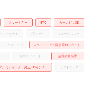
スマートキー
ETC
カーナビ
SD
ベンチシート
3列シート
ウォークスルー
ドリングストップ
スライドドア
両側電動スライド
ール
電動リアゲート
盗難防止装置
アルミホイール
：純正 (15インチ)
リフトアップ