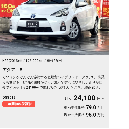
H25(2013)年
109,000km
車検2年付
アクア S
ガソリンをぐんぐん節約する低燃費ハイブリッド、アクアS。街乗
りも通勤も、給油の回数がぐっと減って財布にやさしい走りが自
慢です🚗✨月々24100〜で乗れるのも嬉しいところ。純正SDナビ&
フルセグTVで移動中も退屈なし、バックカメラと障害物センサー
24,100
OS8046
で狭い駐車場もスッと安心。ETC付きだから週末の遠出も高速ス
月々
円～
イスイ。仕事帰りの買い物も休日ドライブも快適にこなす一台で
1年間無料保証付
79.0
万円
車両本体価格
す🎵毎日の相棒にぴったりですよ😊《1年保証付》
95.0
万円
現金一括価格