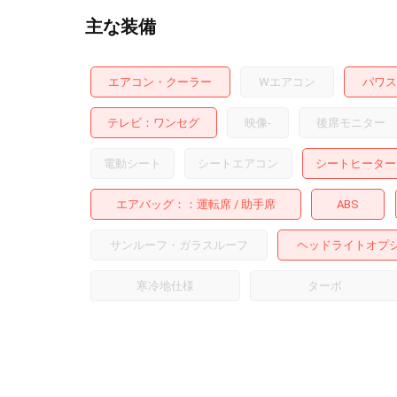
主な装備
エアコン・クーラー
Wエアコン
パワス
テレビ
ワンセグ
映像
-
後席モニター
電動シート
シートエアコン
シートヒーター
エアバッグ：
運転席
助手席
ABS
サンルーフ・ガラスルーフ
ヘッドライトオプ
寒冷地仕様
ターボ