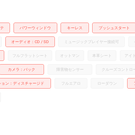
テ
パワーウィンドウ
キーレス
プッシュスタート
オーディオ
CD
SD
ミュージックプレイヤー接続可
フルフラットシート
オットマン
本革シート
アイ
カメラ
バック
障害物センサー
クルーズコントロ
ション
ディスチャージド
フルエアロ
ローダウン