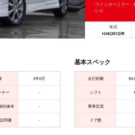
ウインカーミラー 
い☆
年式
H24(2012)年
基本スペック
検
3年6月
走行距離
84,
ーナー
-
シフト
-
乗車定員
税対象車
説明書
-
ドア数