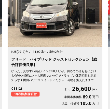
H25(2013)年
111,000km
車検2年付
フリード ハイブリッド ジャストセレクション【総
合評価優良車】
ゆったり見やすい純正9インチSDナビが、初めての道もお出かけ
も心強い相棒に🚗✨大画面フルセグでドライブの休憩時間も退屈
知らず🎵両側パワースライドドアだから、荷物を抱えたままでも
乗り降りスイスイ✌️肌触りのいいハーフレザーシートで、通勤も
26,600
OS8121
送迎も気分よく過ごせます💺月々26600〜で叶う黒ボディの上品
月々
円～
なハイブリッド。走りも家計もやさしい一台を、安心の《1年保証
1年間無料保証付
89.0
万円
車両本体価格
付》でどうぞ😊
105.0
万円
現金一括価格