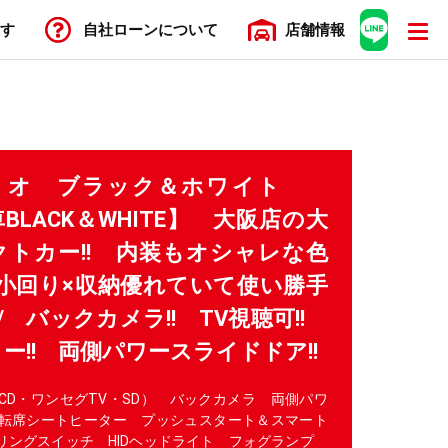
す
自社ローン
について
店舗
情報
 ソリオ ブラック＆ホワイト
BLACK＆WHITE】 大阪店の大
トカー!! 内装もオシャレな色
小回り×収納優れていて使い勝手
)/ バックカメラ!! TV視聴可!!
ー!! 両側パワースライドドア!!
CD・ワンセグTV・SD） バックカメラ 両側パワ
転席シートヒーター プッシュスタート＆スマート
アリングスイッチ HIDヘッドライト フォグランプ