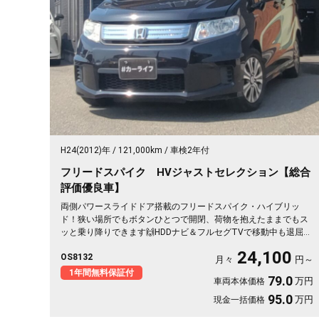
H24(2012)年
121,000km
車検2年付
フリードスパイク HVジャストセレクション【総合
評価優良車】
両側パワースライドドア搭載のフリードスパイク・ハイブリッ
ド！狭い場所でもボタンひとつで開閉、荷物を抱えたままでもス
ッと乗り降りできます🙌HDDナビ＆フルセグTVで移動中も退屈知
らず。ドラレコ付きで万が一の時も映像でしっかり安心です。低
24,100
OS8132
床フルフラットで車中泊やアウトドアの相棒にも最適🎵ハーフレ
月々
円～
ザーシートが移動をワンランク上質にしてくれる一台。月々
1年間無料保証付
79.0
万円
車両本体価格
24100円〜で手が届きます。じっくり乗り込めるこのお車、《1年
保証付》です✨🚗💺
95.0
万円
現金一括価格