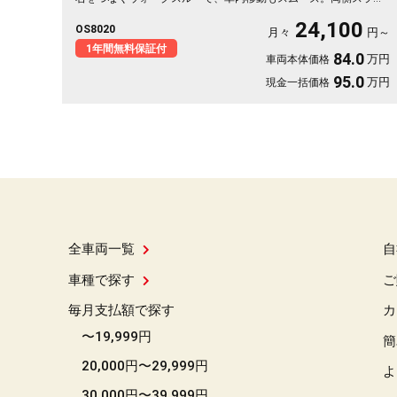
ドドア（左側パワー）で乗り降りも荷物もスイスイ。バックカメ
24,100
OS8020
ラ付きで狭い駐車場も安心です。休日は仲間を乗せて遠出、そん
月々
円～
な時間が似合う一台。月々24100〜で始められます。走りを支え
1年間無料保証付
84.0
万円
車両本体価格
るHVで燃費も心強い✨🚗💺🎵😊《1年保証付》
95.0
万円
現金一括価格
全車両一覧
自
車種で探す
ご
毎月支払額で探す
カ
〜19,999円
簡
20,000円〜29,999円
よ
30,000円〜39,999円