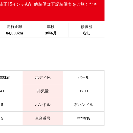
純正15インチAW 他装備は下記装備表をご覧くださ
走行距離
車検
修復歴
84,000km
3年6月
なし
000km
ボディ色
パール
IAT
排気量
1200
5
ハンドル
右ハンドル
5
車台番号
****918