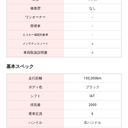
修復歴
なし
ワンオーナー
-
禁煙車
-
-
エコカー減税対象車
○
メンテナンスノート
車両取扱説明書
○
基本スペック
走行距離
100,000km
ボディ色
ブラック
シフト
IAT
排気量
2000
乗車定員
6
ハンドル
右ハンドル