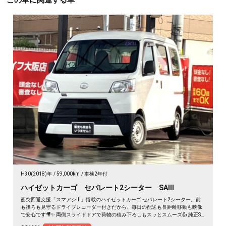
この車に関連する車
H30(2018)年
59,000km
車検2年付
ハイゼットカーゴ セパレート2シーター SAⅢ
衝突回避支援「スマアシⅢ」搭載のハイゼットカーゴ セパレート2シーター。前
も後ろも見守るドライブレコーダー付きだから、毎日の配送も長距離移動も映像
で安心です🎥✨ 両側スライドドアで荷物の積み下ろしもスッとスムーズ👍 純正SD
ナビはフルセグTV＆Bluetooth対応で、車内は快適な仕事空間に🎵 荷室はフラッ