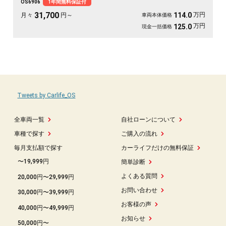
OS6906
1年間無料保証付
トで広々、道具もたっぷり積めます。相棒として毎日フル稼働してくれる一台。
仕事の効率がグッと上がりますよ😊《1年保証付》
31,700
万円
114.0
月々
円～
車両本体価格
万円
125.0
現金一括価格
Tweets by Carlife_OS
全車両一覧
自社ローンについて
車種で探す
ご購入の流れ
毎月支払額で探す
カーライフだけの無料保証
〜19,999円
簡単診断
よくある質問
20,000円〜29,999円
お問い合わせ
30,000円〜39,999円
お客様の声
40,000円〜49,999円
お知らせ
50,000円〜