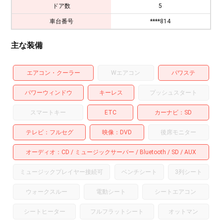
ドア数
5
車台番号
****814
主な装備
エアコン・クーラー
Wエアコン
パワステ
パワーウィンドウ
キーレス
プッシュスタート
スマートキー
ETC
カーナビ
SD
テレビ
フルセグ
映像
DVD
後席モニター
オーディオ
CD
ミュージックサーバー
Bluetooth
SD
AUX
ミュージックプレイヤー接続可
ベンチシート
3列シート
ウォークスルー
電動シート
シートエアコン
シートヒーター
フルフラットシート
オットマン