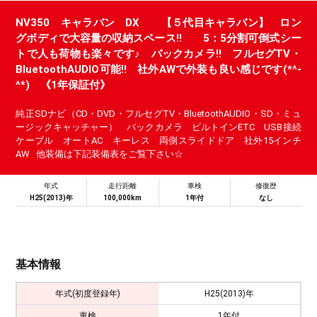
NV350 キャラバン DX 【５代目キャラバン】 ロン
グボディで大容量の収納スペース!! 5：5分割可倒式シー
トで人も荷物も楽々です♪ バックカメラ!! フルセグTV・
BluetoothAUDIO可能!! 社外AWで外装も良い感じです(*^-
^*) 《1年保証付》
純正SDナビ（CD・DVD・フルセグTV・BluetoothAUDIO・SD・ミュ
ージックキャッチャー） バックカメラ ビルトインETC USB接続
ケーブル オートAC キーレス 両側スライドドア 社外15インチ
AW 他装備は下記装備表をご覧下さい☆
年式
走行距離
車検
修復歴
H25(2013)年
100,000km
1年付
なし
基本情報
年式(初度登録年)
H25(2013)年
車検
1年付