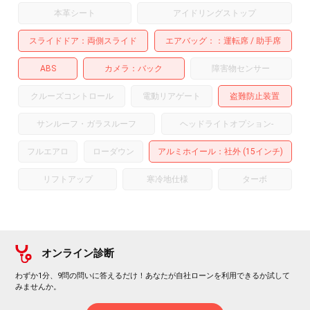
本革シート
アイドリングストップ
スライドドア
両側スライド
エアバッグ：
運転席
助手席
ABS
カメラ
バック
障害物センサー
クルーズコントロール
電動リアゲート
盗難防止装置
サンルーフ・ガラスルーフ
ヘッドライトオプション
-
フルエアロ
ローダウン
アルミホイール
：社外 (15インチ)
リフトアップ
寒冷地仕様
ターボ
オンライン診断
わずか1分、9問の問いに答えるだけ！あなたが自社ローンを利用できるか試して
みませんか。