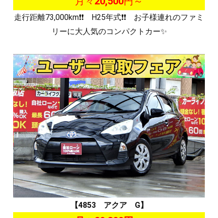
月々
20,500
円～
走行距離73,000km❗❗ H25年式❗❗ お子様連れのファミ
リーに大人気のコンパクトカー✨
【4853 アクア G】