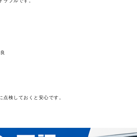
トラブルです。
不良
り
。
に点検しておくと安心です。