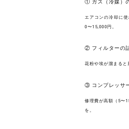
① ガス（冷媒）
エアコンの冷却に使
0〜15,000円。
② フィルターの
花粉や埃が溜まると風
③ コンプレッサ
修理費が高額（5〜
を。