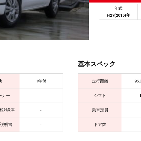
年式
H27(2015)年
基本スペック
検
1年付
走行距離
96,
ーナー
-
シフト
-
乗車定員
税対象車
説明書
-
ドア数