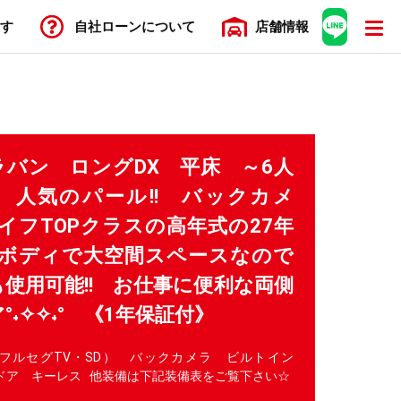
す
自社ローン
について
店舗
情報
ャラバン ロングDX 平床 ～6人
～ 人気のパール!! バックカメ
ライフTOPクラスの高年式の27年
グボディで大空間スペースなので
使用可能!! お仕事に便利な両側
˖✧✧˖° 《1年保証付》
・フルセグTV・SD） バックカメラ ビルトイン
ドドア キーレス 他装備は下記装備表をご覧下さい☆