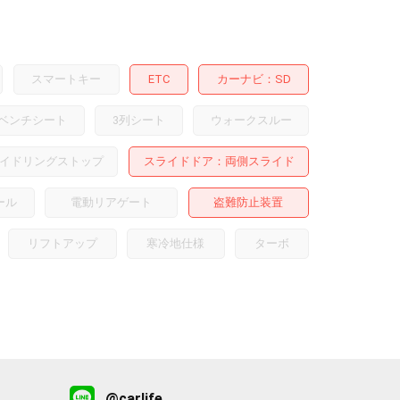
スマートキー
ETC
カーナビ
SD
ベンチシート
3列シート
ウォークスルー
イドリングストップ
スライドドア
両側スライド
ール
電動リアゲート
盗難防止装置
リフトアップ
寒冷地仕様
ターボ
@carlife