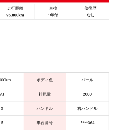
走行距離
車検
修復歴
96,000km
1年付
なし
000km
ボディ色
パール
IAT
排気量
2000
3
ハンドル
右ハンドル
5
車台番号
****364