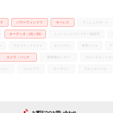
テ
パワーウィンドウ
キーレス
プッシュスタート
オーディオ
CD
SD
ミュージックプレイヤー接続可
ー
フルフラットシート
オットマン
本革シート
ア
カメラ
バック
障害物センサー
クルーズコントロ
ション
-
フルエアロ
ローダウン
アルミホイール
お電話でのお問い合わせ