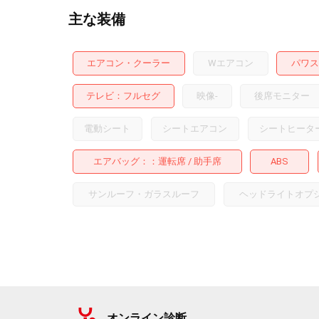
主な装備
エアコン・クーラー
Wエアコン
パワス
テレビ
フルセグ
映像
-
後席モニター
電動シート
シートエアコン
シートヒータ
エアバッグ：
運転席
助手席
ABS
サンルーフ・ガラスルーフ
ヘッドライトオプ
オンライン診断