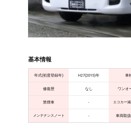
基本情報
年式(初度登録年)
H27(2015)年
車
修復歴
なし
ワンオ
禁煙車
-
エコカー減
-
車両取扱
メンテナンスノート