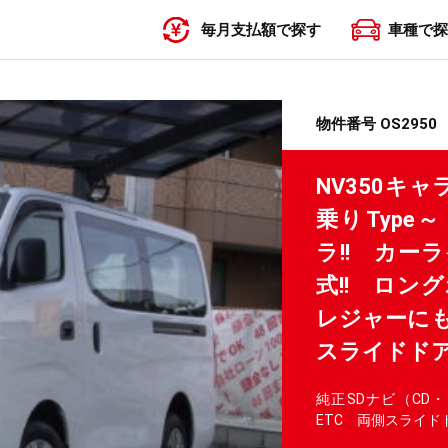
毎月支払額で探す
車種で探
〜19,999円
20,000円〜29,999円
30,000円〜39,999円
40,000円〜49,999円
50,000円〜
物件番号 OS2950
NV350キ
乗りType
ラ!! カー
式!! ロン
レジャーにも
スライドドア°
純正SDナビ（CD
ETC 両側スライ