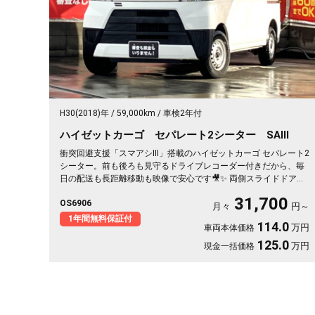
H30(2018)年
59,000km
車検2年付
ハイゼットカーゴ セパレート2シーター SAⅢ
衝突回避支援「スマアシⅢ」搭載のハイゼットカーゴ セパレート2
シーター。前も後ろも見守るドライブレコーダー付きだから、毎
日の配送も長距離移動も映像で安心です🎥✨ 両側スライドドアで
荷物の積み下ろしもスッとスムーズ👍 純正SDナビはフルセグTV
31,700
OS6906
＆Bluetooth対応で、車内は快適な仕事空間に🎵 荷室はフラット
月々
円～
で広々、道具もたっぷり積めます。相棒として毎日フル稼働して
1年間無料保証付
114.0
万円
車両本体価格
くれる一台。仕事の効率がグッと上がりますよ😊《1年保証付》
125.0
万円
現金一括価格