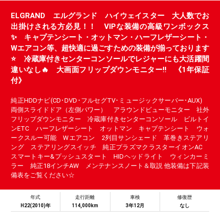
ELGRAND エルグランド ハイウェイスター 大人数でお
出掛けされる方必見！！ VIPな装備の高級ワンボックス
✨ キャプテンシート・オットマン・ハーフレザーシート・
Wエアコン等、超快適に過ごすための装備が揃っております
⭐ 冷蔵庫付きセンターコンソールでレジャーにも大活躍間
違いなし🔥 大画面フリップダウンモニター!! 《1年保証
付》
純正HDDナビ(CD･DVD･フルセグTV･ミュージックサーバー･AUX)
両側スライドドア（左側パワー） アラウンドビューモニター 社外
フリップダウンモニター 冷蔵庫付きセンターコンソール ビルトイ
ンETC ハーフレザーシート オットマン キャプテンシート ウォ
ークスルー可能 Wエアコン 2列目サンシェード 革巻きステアリ
ング ステアリングスイッチ 純正プラズマクラスターイオンAC
スマートキー&プッシュスタート HIDヘッドライト ウィンカーミ
ラー 純正18インチAW メンテナンスノート＆取説 他装備は下記装
備表をご覧ください☆
年式
走行距離
車検
修復歴
H22(2010)年
114,000km
3年12月
なし