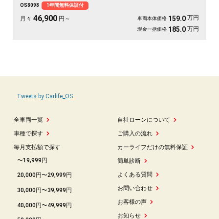
OS8098
1年間無料保証付
征も余裕の空間で。この一台なら移動そのものが楽しみに変わります🚗✨💺🙌😎
《1年保証付》
46,900
万円
159.0
月々
円～
車両本体価格
万円
185.0
現金一括価格
Tweets by Carlife_OS
全車両一覧
自社ローンについて
車種で探す
ご購入の流れ
毎月支払額で探す
カーライフだけの無料保証
〜19,999円
簡単診断
よくある質問
20,000円〜29,999円
お問い合わせ
30,000円〜39,999円
お客様の声
40,000円〜49,999円
お知らせ