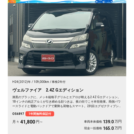
H24(2012)年
109,000km
車検2年付
ヴェルファイア 2.4Z Gエディション
漆黒のブラックに、メッキ縦格子グリルとエアロが映える2.4Z Gエディション。
18インチの純正アルミが引き締める顔つきは、夜の街でこそ本領発揮。両側パワ
ースライドと電動バックドアで乗降も荷物もスマート。2列目エグゼクティブシ
ート＆オットマンで、仕事帰りの移動も一気にくつろぎ空間に変わります。フリ
OS6897
1年間無料保証付
ップダウンモニターで後席の時間も特別に。長く付き合える一台として《1年保
証付》でお渡しします🚗✨💎💺😎
41,800
万円
139.0
月々
円～
車両本体価格
万円
165.0
現金一括価格