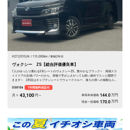
H27(2015)年
113,000km
車検2年付
ヴォクシー ZS【総合評価優良車】
7人がゆったり乗れる3列シートのヴォクシーZS、艶やかなブラック✨ 両側スラ
イドドアの左側パワーだから、荷物で手がふさがっても軽い操作でスッと開閉で
きます✨ 2列目はキャプテンシートでウォークスルー、後ろの席への移動もらく
らく💺 バックカメラ付きで大きな車体でも駐車が安心です👍 仲間との遠出
OS8156
1年間無料保証付
も、仕事道具の積み込みも、この一台で快適にこなせます🎵 細部まで丁寧に手
入れされた綺麗な一台、《1年保証付》で毎日を支えます🚗
43,100
万円
144.0
月々
円～
車両本体価格
万円
170.0
現金一括価格