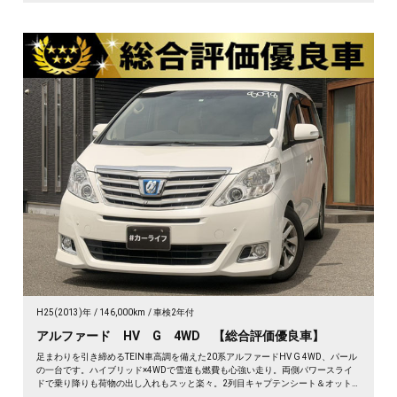
H25(2013)年
146,000km
車検2年付
アルファード HV G 4WD 【総合評価優良車】
足まわりを引き締めるTEIN車高調を備えた20系アルファードHV G 4WD、パール
の一台です。ハイブリッド×4WDで雪道も燃費も心強い走り。両側パワースライ
ドで乗り降りも荷物の出し入れもスッと楽々。2列目キャプテンシート＆オット
マンで、長距離の移動もゆったりくつろげます。仕事終わりの遠出も、趣味の遠