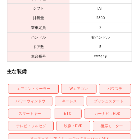
シフト
IAT
排気量
2500
乗車定員
7
ハンドル
右ハンドル
ドア数
5
車台番号
****449
主な装備
エアコン・クーラー
Wエアコン
パワステ
パワーウィンドウ
キーレス
プッシュスタート
スマートキー
ETC
カーナビ
HDD
テレビ
フルセグ
映像
DVD
後席モニター
オーディオ
CD
ミュージックサーバー
AUX