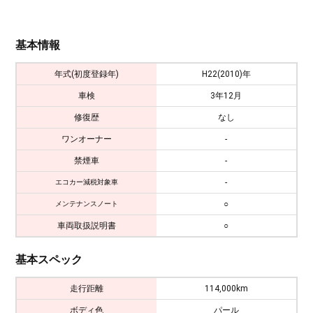
基本情報
年式(初度登録年)
H22(2010)年
車検
3年12月
修復歴
なし
ワンオーナー
-
禁煙車
-
-
エコカー減税対象車
○
メンテナンスノート
車両取扱説明書
○
基本スペック
走行距離
114,000km
ボディ色
パール