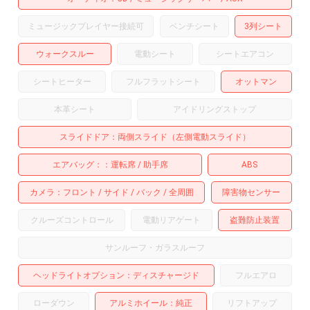
ミュージックプレイヤー接続可
ベンチシート
3列シート
ウォークスルー
電動シート
シートエアコン
シートヒーター
フルフラットシート
オットマン
本革シート
アイドリングストップ
スライドドア
両側スライド（左側電動スライド）
エアバッグ：
運転席
助手席
ABS
カメラ
フロント
サイド
バック
全周囲
障害物センサー
クルーズコントロール
電動リアゲート
盗難防止装置
サンルーフ・ガラスルーフ
ヘッドライトオプション
ディスチャージド
フルエアロ
ローダウン
アルミホイール
：純正
リフトアップ