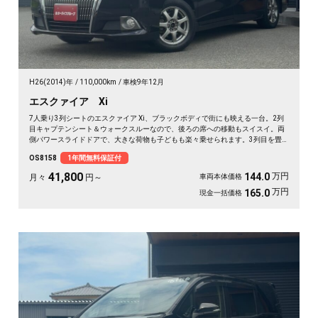
H26(2014)年
110,000km
車検9年12月
エスクァイア Xi
7人乗り3列シートのエスクァイア Xi、ブラックボディで街にも映える一台。2列
目キャプテンシート＆ウォークスルーなので、後ろの席への移動もスイスイ。両
側パワースライドドアで、大きな荷物も子どもも楽々乗せられます。3列目を畳
めば長尺物やアウトドア道具もたっぷり。フルセグTV視聴可能なナビとビルトイ
OS8158
1年間無料保証付
ンETCで週末の遠出も快適そのもの。仲間との旅行にも送迎にも頼れる相棒です
🚗✨💺🙌。安心の《1年保証付》でお渡しします😊
41,800
万円
144.0
月々
円～
車両本体価格
万円
165.0
現金一括価格