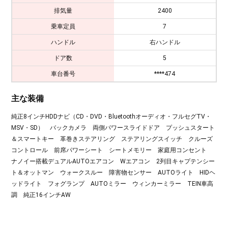
排気量
2400
乗車定員
7
ハンドル
右ハンドル
ドア数
5
車台番号
****474
主な装備
純正8インチHDDナビ（CD・DVD・Bluetoothオーディオ・フルセグTV・
MSV・SD） バックカメラ 両側パワースライドドア プッシュスタート
＆スマートキー 革巻きステアリング ステアリングスイッチ クルーズ
コントロール 前席パワーシート シートメモリー 家庭用コンセント
ナノイー搭載デュアルAUTOエアコン Wエアコン 2列目キャプテンシー
ト＆オットマン ウォークスルー 障害物センサー AUTOライト HIDヘ
ッドライト フォグランプ AUTOミラー ウィンカーミラー TEIN車高
調 純正16インチAW