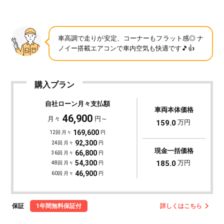
車高調で走りが安定、コーナーもフラット感◎ ナ
ノイー搭載エアコンで車内空気も快適です🎵👍
購入プラン
自社ローン月々支払額
車両本体価格
46,900
月々
円～
159.0
万円
169,600
12回 月々
円
92,300
24回 月々
円
現金一括価格
66,800
36回 月々
円
185.0
万円
54,300
48回 月々
円
46,900
60回 月々
円
保証
1年間無料保証付
詳しくはこちら