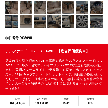
物件番号 OS8098
アルファード HV G 4WD 【総合評価優良車】
足まわりを引き締めるTEIN車高調を備えた20系アルファードHV G
4WD、パールの一台です。ハイブリッド×4WDで雪道も燃費も心強い
走り。両側パワースライドで乗り降りも荷物の出し入れもスッと
楽々。2列目キャプテンシート＆オットマンで、長距離の移動もゆっ
たりくつろげます。仕事終わりの遠出も、趣味の遠征も余裕の空間
で。この一台なら移動そのものが楽しみに変わります🚗✨💺🙌😎《1
年保証付》
年式
走行距離
車検
修復歴
H25(2013)年
146,000km
2年付
なし