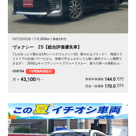
H27(2015)年
113,000km
車検2年付
ヴォクシー ZS【総合評価優良車】
7人がゆったり乗れる3列シートのヴォクシーZS、艶やかなブラック✨ 両側スラ
イドドアの左側パワーだから、荷物で手がふさがっても軽い操作でスッと開閉で
きます✨ 2列目はキャプテンシートでウォークスルー、後ろの席への移動もらく
らく💺 バックカメラ付きで大きな車体でも駐車が安心です👍 仲間との遠出
OS8156
1年間無料保証付
も、仕事道具の積み込みも、この一台で快適にこなせます🎵 細部まで丁寧に手
入れされた綺麗な一台、《1年保証付》で毎日を支えます🚗
43,100
万円
144.0
月々
円～
車両本体価格
万円
170.0
現金一括価格