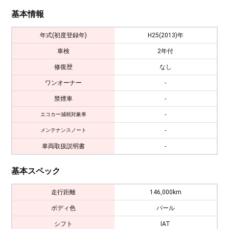
基本情報
年式(初度登録年)
H25(2013)年
車検
2年付
修復歴
なし
ワンオーナー
-
禁煙車
-
-
エコカー減税対象車
-
メンテナンスノート
車両取扱説明書
-
基本スペック
走行距離
146,000km
ボディ色
パール
シフト
IAT