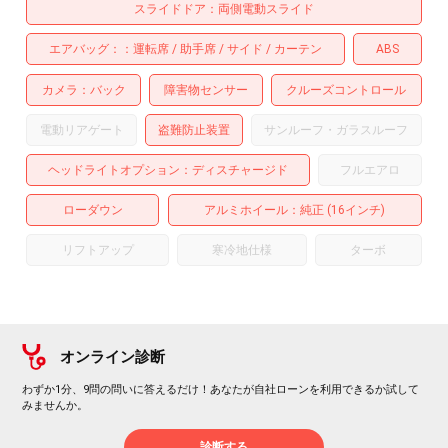
スライドドア
両側電動スライド
エアバッグ：
運転席
助手席
サイド
カーテン
ABS
カメラ
バック
障害物センサー
クルーズコントロール
電動リアゲート
盗難防止装置
サンルーフ・ガラスルーフ
ヘッドライトオプション
ディスチャージド
フルエアロ
ローダウン
アルミホイール
：純正 (16インチ)
リフトアップ
寒冷地仕様
ターボ
オンライン診断
わずか1分、9問の問いに答えるだけ！あなたが自社ローンを利用できるか試して
みませんか。
診断する