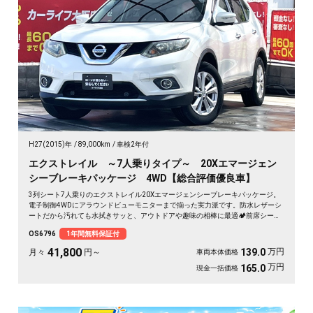
H27(2015)年
89,000km
車検2年付
エクストレイル ～7人乗りタイプ～ 20Xエマージェン
シーブレーキパッケージ 4WD【総合評価優良車】
3列シート7人乗りのエクストレイル20Xエマージェンシーブレーキパッケージ。
電子制御4WDにアラウンドビューモニターまで揃った実力派です。防水レザーシ
ートだから汚れても水拭きサッと、アウトドアや趣味の相棒に最適🏕️前席シート
ヒーターで冬の朝も座った瞬間ぬくもり。フルフラットにすれば車中泊もこなす
OS6796
1年間無料保証付
懐の深さ。仲間との遠出も、休日の一人旅も自在に楽しめる一台です😎《1年保
証付》🚗✨💺
41,800
万円
139.0
月々
円～
車両本体価格
万円
165.0
現金一括価格