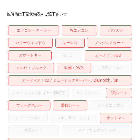
他装備は下記装備表をご覧下さい☆
エアコン・クーラー
Wエアコン
パワステ
パワーウィンドウ
キーレス
プッシュスタート
スマートキー
ETC
カーナビ
HDD
テレビ
フルセグ
映像
DVD
後席モニター
オーディオ
CD
ミュージックサーバー
Bluetooth
SD
ミュージックプレイヤー接続可
ベンチシート
3列シート
ウォークスルー
電動シート
シートエアコン
シートヒーター
フルフラットシート
オットマン
本革シート
アイドリングストップ