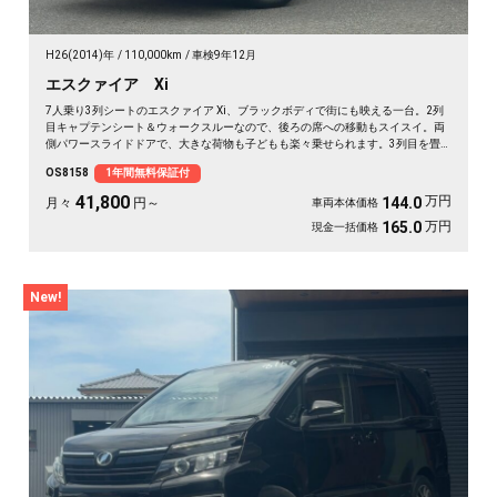
H26(2014)年
110,000km
車検9年12月
エスクァイア Xi
7人乗り3列シートのエスクァイア Xi、ブラックボディで街にも映える一台。2列
目キャプテンシート＆ウォークスルーなので、後ろの席への移動もスイスイ。両
側パワースライドドアで、大きな荷物も子どもも楽々乗せられます。3列目を畳
めば長尺物やアウトドア道具もたっぷり。フルセグTV視聴可能なナビとビルトイ
OS8158
1年間無料保証付
ンETCで週末の遠出も快適そのもの。仲間との旅行にも送迎にも頼れる相棒です
🚗✨💺🙌。安心の《1年保証付》でお渡しします😊
41,800
万円
144.0
月々
円～
車両本体価格
万円
165.0
現金一括価格
New!