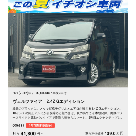
H24(2012)年
109,000km
車検2年付
ヴェルファイア 2.4Z Gエディション
漆黒のブラックに、メッキ縦格子グリルとエアロが映える2.4Z Gエディション。
18インチの純正アルミが引き締める顔つきは、夜の街でこそ本領発揮。両側パワ
ースライドと電動バックドアで乗降も荷物もスマート。2列目エグゼクティブシ
ート＆オットマンで、仕事帰りの移動も一気にくつろぎ空間に変わります。フリ
OS6897
1年間無料保証付
ップダウンモニターで後席の時間も特別に。長く付き合える一台として《1年保
証付》でお渡しします🚗✨💎💺😎
41,800
万円
139.0
月々
円～
車両本体価格