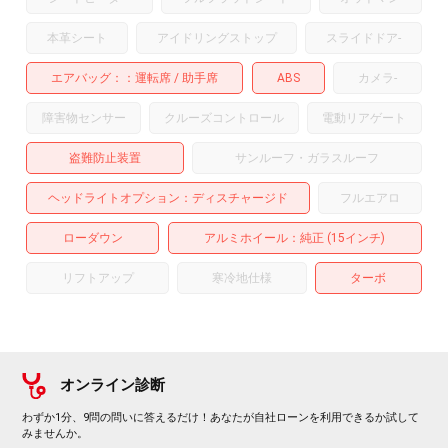
本革シート
アイドリングストップ
スライドドア
-
エアバッグ：
運転席
助手席
ABS
カメラ
-
障害物センサー
クルーズコントロール
電動リアゲート
盗難防止装置
サンルーフ・ガラスルーフ
ヘッドライトオプション
ディスチャージド
フルエアロ
ローダウン
アルミホイール
：純正 (15インチ)
リフトアップ
寒冷地仕様
ターボ
オンライン診断
わずか1分、9問の問いに答えるだけ！あなたが自社ローンを利用できるか試して
みませんか。