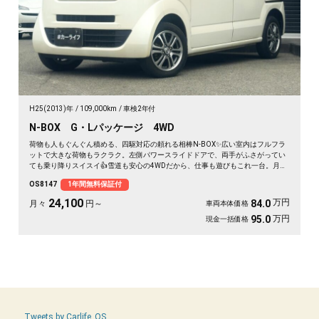
H25(2013)年
109,000km
車検2年付
N-BOX G・Lパッケージ 4WD
荷物も人もぐんぐん積める、四駆対応の頼れる相棒N-BOX✨広い室内はフルフラ
ットで大きな荷物もラクラク。左側パワースライドドアで、両手がふさがってい
ても乗り降りスイスイ👍雪道も安心の4WDだから、仕事も遊びもこれ一台。月々
24100〜で始められます。プッシュスタートで毎日の発進もスマート🚗買い物帰
OS8147
1年間無料保証付
りや週末の遠出まで、暮らしの相棒にぴったり💫《1年保証付》で安心の一台😊
24,100
万円
84.0
月々
円～
車両本体価格
万円
95.0
現金一括価格
Tweets by Carlife_OS