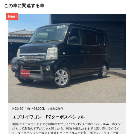
この車に関連する車
New!
H23(2011)年
96,000km
車検2年付
エブリイワゴン PZターボスペシャル
両側パワースライドドアが自慢のエブリイワゴンPZターボスペシャル🚗 ボタン
ひとつで左右のドアがスッと開くから、荷物を抱えたままでも乗り降りラクラク
✨ ターボエンジンで坂道も高速もグイグイ進みます👍 HIDヘッドライトで夜