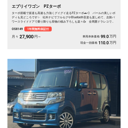
エブリイワゴン PZターボ
ターボ搭載で坂道も高速も力強くグイグイ走るPZターボ🚗💨 パールの美しいボ
ディも見どころです✨ 社外ナビでフルセグやBluetooth音楽も楽しめて、左側パ
ワースライドドアで乗り降りも荷物の積み下ろしも楽々👍 全周囲ドラレコで万
が一も映像で安心💎 休日のアウトドアも通勤も快適にこなせる相棒に❣ 月々
OS8149
1年間無料保証付
27900〜で手が届く一台です🎵 買った後もずっと寄り添う《1年保証付》😊
27,900
万円
99.0
月々
円～
車両本体価格
万円
110.0
現金一括価格