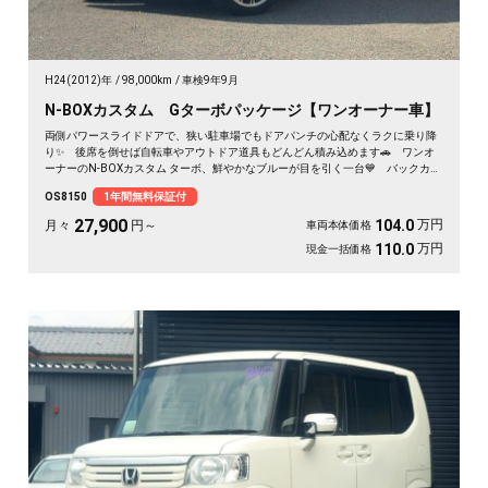
H24(2012)年
98,000km
車検9年9月
N-BOXカスタム Gターボパッケージ【ワンオーナー車】
両側パワースライドドアで、狭い駐車場でもドアパンチの心配なくラクに乗り降
り✨ 後席を倒せば自転車やアウトドア道具もどんどん積み込めます🚗 ワンオ
ーナーのN-BOXカスタム ターボ、鮮やかなブルーが目を引く一台💙 バックカメ
ラ付きで大きく見える車体も駐車はスッと安心🙌 買い物も送迎も遠出も、これ
OS8150
1年間無料保証付
一台で毎日がぐっと身軽になりますよ。クルコン付きで高速移動もゆったり快
適。安心してお乗りいただける《1年保証付》です😊
27,900
万円
104.0
月々
円～
車両本体価格
万円
110.0
現金一括価格