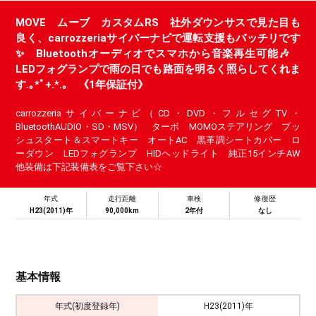
MOVE ムーブ カスタムRS 社外ダウンサスで見た目も
良く、carrozzeriaサイバーナビで運転支援もバッチリです
✨ Bluetoothオーディオでスマホから音楽再生可能🎶
LEDフォグランプで雨の日でも路面を明るく照らしてくれま
す.｡*ﾟ+.*.｡ 《1年保証付》
carrozzeriaサイバーナビ（CD・DVD・フルセグTV・
BluetoothAUDIO・SD・MSV） ターボ MOMOステアリング プッ
シュスタート＆スマートキー オートAC 黒革調シートカバー ロ
ーダウン LEDフォグランプ HIDヘッドライト 純正15インチAW
他装備は下記装備表をご覧下さい☆
年式
走行距離
車検
修復歴
H23(2011)年
90,000km
2年付
なし
基本情報
年式(初度登録年)
H23(2011)年