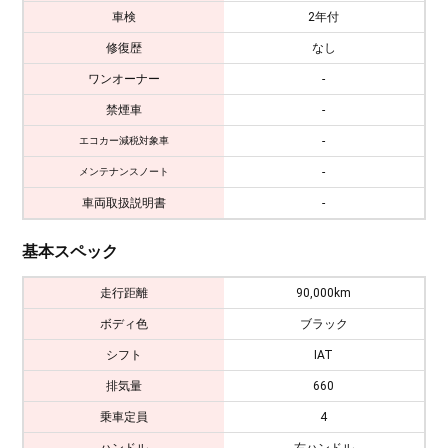
車検
2年付
修復歴
なし
ワンオーナー
-
禁煙車
-
-
エコカー減税対象車
-
メンテナンスノート
車両取扱説明書
-
基本スペック
走行距離
90,000km
ボディ色
ブラック
シフト
IAT
排気量
660
乗車定員
4
ハンドル
右ハンドル