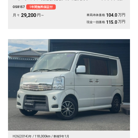
道も明るく安心✨ フルセグ対応の社外HDDナビで遠出も快適🎵💫 休日は仲間
OS8157
1年間無料保証付
とアウトドアへ繰り出したくなる一台です🚗 前向きな一歩を応援する《1年保証
付》です📌
29,200
万円
104.0
月々
円～
車両本体価格
万円
115.0
現金一括価格
H26(2014)年
118,000km
車検9年1月