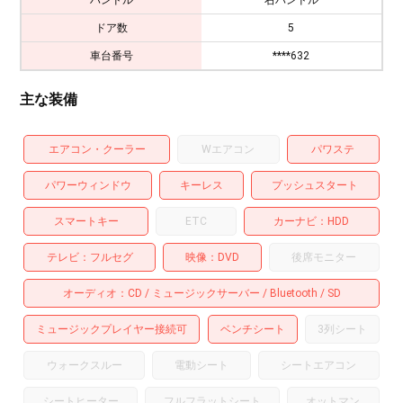
ドア数
5
車台番号
****632
主な装備
エアコン・クーラー
Wエアコン
パワステ
パワーウィンドウ
キーレス
プッシュスタート
スマートキー
ETC
カーナビ
HDD
テレビ
フルセグ
映像
DVD
後席モニター
オーディオ
CD
ミュージックサーバー
Bluetooth
SD
ミュージックプレイヤー接続可
ベンチシート
3列シート
ウォークスルー
電動シート
シートエアコン
シートヒーター
フルフラットシート
オットマン