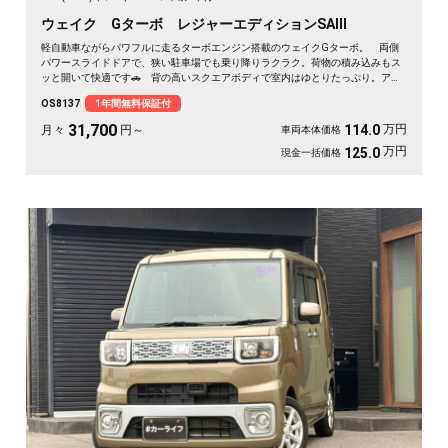
ウェイク Gターボ レジャーエディションSAⅢ
軽自動車ながらパワフルに走るターボエンジン搭載のウェイクGターボ。 両側
パワースライドドアで、狭い駐車場でも乗り降りラクラク。荷物の積み込みもス
ッと開いて快適です🚗 背の高いスクエアボディで室内はゆとりたっぷり。アウ
トドアも車中泊も相棒にぴったり。 走行中もテレビが見られるHDDナビ付き
OS8137
1年間無料保証付
で、遠出のドライブも退屈しません🎵 バックカメラで駐車も安心✌️ 趣味も遊
びも広がる一台。《1年保証付》で安心のカーライフを💎
31,700
万円
114.0
月々
円～
車両本体価格
万円
125.0
現金一括価格