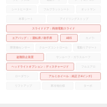
シートヒーター
フルフラットシート
オットマン
本革シート
アイドリングストップ
スライドドア
両側電動スライド
エアバッグ：
運転席
助手席
ABS
カメラ
-
障害物センサー
クルーズコントロール
電動リアゲート
盗難防止装置
サンルーフ・ガラスルーフ
ヘッドライトオプション
ディスチャージド
フルエアロ
ローダウン
アルミホイール
：純正 (14インチ)
リフトアップ
寒冷地仕様
ターボ