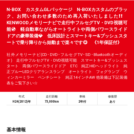
N-BOX カスタムGLパッケージ N-BOXカスタムのブラッ
ク、お問い合わせ多数のため再入荷いたしました❗❗
KENWOODメモリーナビで走行中フルセグTV・DVD視聴可
能💿 軽自動車ながらオートライトや両側パワースライド
ドアの豪華装備💎 低床設計とスマートキー&プッシュスタ
ートで乗り降りから始動まで楽々です😋 《1年保証付》
社外メモリーナビ(CD･DVD･フルセグTV･SD･Bluetoothオーディ
オ) 走行中フルセグTV・DVD視聴可能 スマートキー&プッシュス
タート 両側パワースライドドア ETC 純正HIDヘッドライト 純
正ブルーLEDクリアランスランプ オートライト フォグランプ ウ
ィンカーミラー ベンチシート 純正14インチAW 他装備は下記装備
表をご覧下さい☆
年式
走行距離
車検
修復歴
H24(2012)年
73,000km
2年付
あり
基本情報