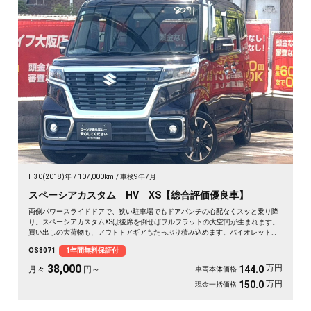
H30(2018)年
107,000km
車検9年7月
スペーシアカスタム HV XS【総合評価優良車】
両側パワースライドドアで、狭い駐車場でもドアパンチの心配なくスッと乗り降
り。スペーシアカスタムXSは後席を倒せばフルフラットの大空間が生まれます。
買い出しの大荷物も、アウトドアギアもたっぷり積み込めます。バイオレットの
落ち着いたボディカラーで街乗りも映える一台。後席サンシェードやシートバッ
OS8071
1年間無料保証付
クテーブルで、長距離移動も快適に過ごせます。休日の遠出が待ち遠しくなりま
すよ。安心してお乗りいただける《1年保証付》です🚗✨💺🙌😊
38,000
万円
144.0
月々
円～
車両本体価格
万円
150.0
現金一括価格