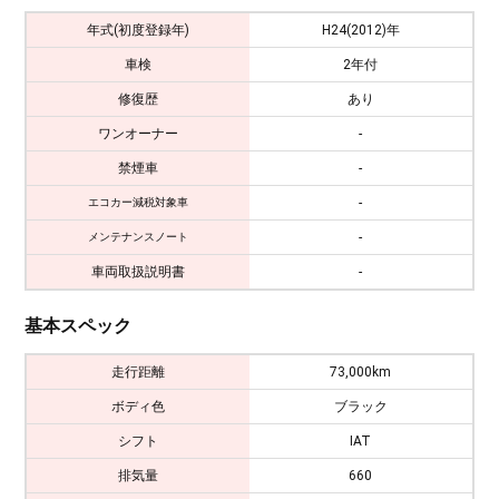
年式(初度登録年)
H24(2012)年
車検
2年付
修復歴
あり
ワンオーナー
-
禁煙車
-
-
エコカー減税対象車
-
メンテナンスノート
車両取扱説明書
-
基本スペック
走行距離
73,000km
ボディ色
ブラック
シフト
IAT
排気量
660