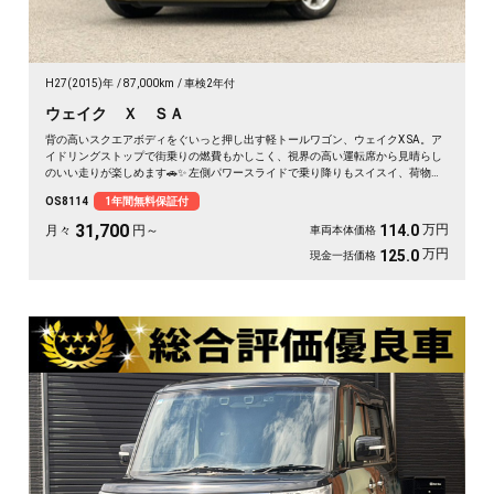
H27(2015)年
87,000km
車検2年付
ウェイク Ｘ ＳＡ
背の高いスクエアボディをぐいっと押し出す軽トールワゴン、ウェイクX SA。ア
イドリングストップで街乗りの燃費もかしこく、視界の高い運転席から見晴らし
のいい走りが楽しめます🚗✨ 左側パワースライドで乗り降りもスイスイ、荷物の
積み下ろしもラクラク。後席サンシェードで日差しもガード。アウトドアの相棒
OS8114
1年間無料保証付
にも通勤の足にもぴったりの一台です。天井の高い車内で、休日のギア積みも余
裕ですよ💫👍《1年保証付》
31,700
万円
114.0
月々
円～
車両本体価格
万円
125.0
現金一括価格