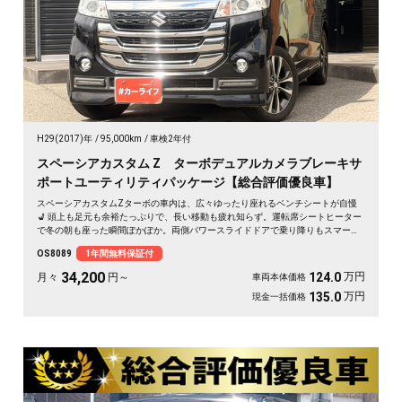
H29(2017)年
95,000km
車検2年付
スペーシアカスタム Z ターボデュアルカメラブレーキサ
ポートユーティリティパッケージ【総合評価優良車】
スペーシアカスタムZターボの車内は、広々ゆったり座れるベンチシートが自慢
💺 頭上も足元も余裕たっぷりで、長い移動も疲れ知らず。運転席シートヒーター
で冬の朝も座った瞬間ぽかぽか。両側パワースライドドアで乗り降りもスマー
ト。後席サンシェードで日差しもやわらぎます。休日は仲間とのドライブや趣味
OS8089
1年間無料保証付
の遠出に、心地よい空間が待っています🎵 快適な毎日をこの一台から。《1年保
証付》で安心のカーライフを👍✨
34,200
万円
124.0
月々
円～
車両本体価格
万円
135.0
現金一括価格