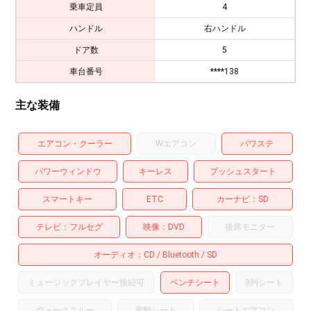
乗車定員
4
ハンドル
右ハンドル
ドア数
5
車台番号
****138
主な装備
エアコン・クーラー
Wエアコン
パワステ
パワーウィンドウ
キーレス
プッシュスタート
スマートキー
ETC
カーナビ
SD
テレビ
フルセグ
映像
DVD
後席モニター
オーディオ
CD
Bluetooth
SD
ミュージックプレイヤー接続可
ベンチシート
3列シート
ウォークスルー
電動シート
シートエアコン