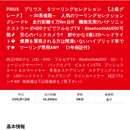
PRIUS プリウス Ｓツーリングセレクション 【上級グ
レード】 ～30系後期～ 人気のツーリングセレクション
グレード✨ 走行距離６万Km台❗❗ 機能充実のパナソニッ
クストラーダHDDナビでフルセグTV・BluetoothAUDIO可
能🎵 安心のバックカメラ!! 鮮やかな2連LEDヘッドライ
ト💎 燃費を重視される方は間違いないハイブリッド車で
す🍀 ツーリング専用AW!! 《1年保証付》
純正HDDナビ（CD・DVD・フルセグTV・BluetoothAUDIO・SD・ミ
ュージックサーバー） バックカメラ ビルトインETC プッシュス
タート＆スマートキー 革巻きステアリング ステアリングスイッ
チ LEDヘッドライト フォグランプ ウインカーミラー 純正17イ
ンチAW 他装備は下記装備表をご覧下さい☆
年式
走行距離
車検
修復歴
H24(2012)年
66,000km
2年付
あり
基本情報