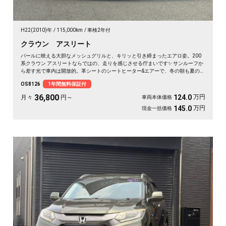
H22(2010)年
115,000km
車検2年付
クラウン アスリート
パールに映える大胆なメッシュグリルと、キリッと引き締まったエアロ姿。200
系クラウン アスリートならではの、走りを感じさせる佇まいです✨ サンルーフか
ら差す光で車内は開放的。革シートのシートヒーター&エアーで、冬の朝も夏の蒸
れも快適です。仕事帰りの一人時間も、遠出の休日も、上質な移動が特別に変わ
OS8126
1年間無料保証付
ります🚗 気になる車は早めのチェックがおすすめ。《1年保証付》でお届けしま
す👑
36,800
万円
124.0
月々
円～
車両本体価格
万円
145.0
現金一括価格