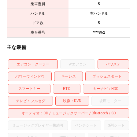
乗車定員
5
ハンドル
右ハンドル
ドア数
5
車台番号
****862
主な装備
エアコン・クーラー
Wエアコン
パワステ
パワーウィンドウ
キーレス
プッシュスタート
スマートキー
ETC
カーナビ
HDD
テレビ
フルセグ
映像
DVD
後席モニター
オーディオ
CD
ミュージックサーバー
Bluetooth
SD
ミュージックプレイヤー接続可
ベンチシート
3列シート