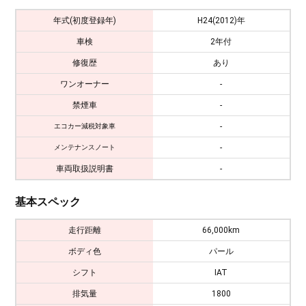
年式(初度登録年)
H24(2012)年
車検
2年付
修復歴
あり
ワンオーナー
-
禁煙車
-
-
エコカー減税対象車
-
メンテナンスノート
車両取扱説明書
-
基本スペック
走行距離
66,000km
ボディ色
パール
シフト
IAT
排気量
1800