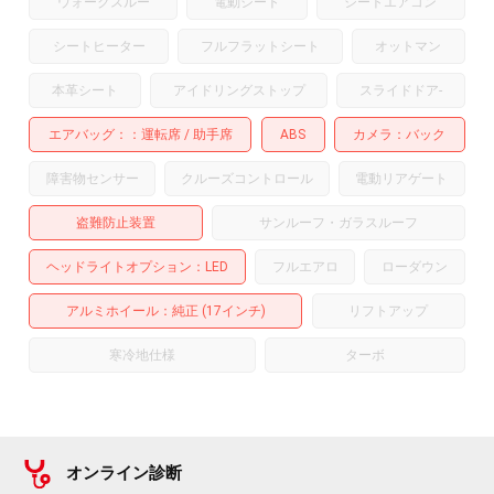
ウォークスルー
電動シート
シートエアコン
シートヒーター
フルフラットシート
オットマン
本革シート
アイドリングストップ
スライドドア
-
エアバッグ：
運転席
助手席
ABS
カメラ
バック
障害物センサー
クルーズコントロール
電動リアゲート
盗難防止装置
サンルーフ・ガラスルーフ
ヘッドライトオプション
LED
フルエアロ
ローダウン
アルミホイール
：純正 (17インチ)
リフトアップ
寒冷地仕様
ターボ
オンライン診断