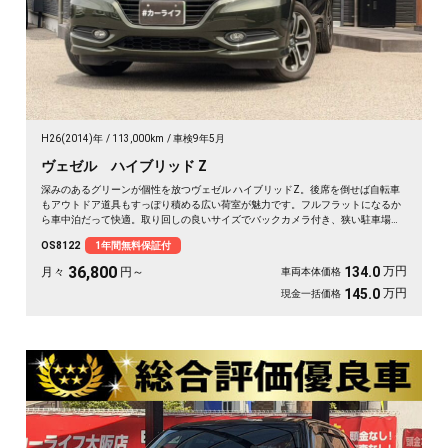
H26(2014)年
113,000km
車検9年5月
ヴェゼル ハイブリッド Z
深みのあるグリーンが個性を放つヴェゼル ハイブリッドZ。後席を倒せば自転車
もアウトドア道具もすっぽり積める広い荷室が魅力です。フルフラットになるか
ら車中泊だって快適。取り回しの良いサイズでバックカメラ付き、狭い駐車場も
スッと収まります。休日は思い立ったら遠出、平日は日々の相棒に。ドライブレ
OS8122
1年間無料保証付
コーダー付きで万が一の時も映像で安心。走りに彩りを添える一台です《1年保
証付》🚗✨💚💺😎
36,800
万円
134.0
月々
円～
車両本体価格
万円
145.0
現金一括価格