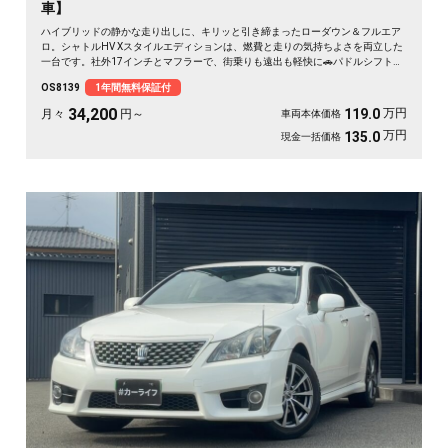
車】
ハイブリッドの静かな走り出しに、キリッと引き締まったローダウン＆フルエア
ロ。シャトルHV Xスタイルエディションは、燃費と走りの気持ちよさを両立した
一台です。社外17インチとマフラーで、街乗りも遠出も軽快に🚗パドルシフトで
自分好みの走りも楽しめます。8インチSDナビとバックカメラで初めての道も安
OS8139
1年間無料保証付
心。仕事帰りにふらっと寄り道、休日は荷物を積んでロングドライブへ✨走りに
こだわる方に《1年保証付》💫
34,200
万円
119.0
月々
円～
車両本体価格
万円
135.0
現金一括価格