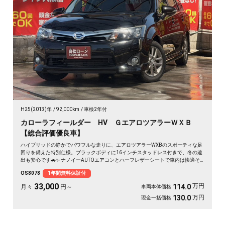
H25(2013)年
92,000km
車検2年付
カローラフィールダー HV ＧエアロツアラーＷＸＢ
【総合評価優良車】
ハイブリッドの静かでパワフルな走りに、エアロツアラーWXBのスポーティな足
回りを備えた特別仕様。ブラックボディに16インチスタッドレス付きで、冬の遠
出も安心です🚗✨ ナノイーAUTOエアコンとハーフレザーシートで車内は快適そ
のもの。純正SDナビとバックカメラで、初めての道も駐車もスッと決まります🎵
OS8078
1年間無料保証付
週末のドライブも通勤も、燃費を気にせず走り出せる一台💫《1年保証付》👍
33,000
万円
114.0
月々
円～
車両本体価格
万円
130.0
現金一括価格