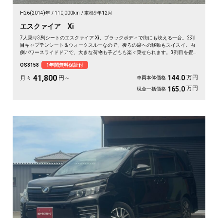
H26(2014)年
110,000km
車検9年12月
エスクァイア Xi
7人乗り3列シートのエスクァイア Xi、ブラックボディで街にも映える一台。2列
目キャプテンシート＆ウォークスルーなので、後ろの席への移動もスイスイ。両
側パワースライドドアで、大きな荷物も子どもも楽々乗せられます。3列目を畳
めば長尺物やアウトドア道具もたっぷり。フルセグTV視聴可能なナビとビルトイ
OS8158
1年間無料保証付
ンETCで週末の遠出も快適そのもの。仲間との旅行にも送迎にも頼れる相棒です
🚗✨💺🙌。安心の《1年保証付》でお渡しします😊
41,800
万円
144.0
月々
円～
車両本体価格
万円
165.0
現金一括価格