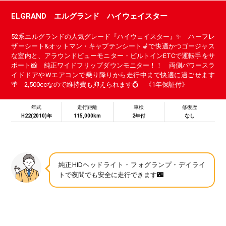
ELGRAND エルグランド ハイウェイスター
52系エルグランドの人気グレード『ハイウェイスター』✨ ハーフレ
ザーシート&オットマン・キャプテンシート💺で快適かつゴージャス
な室内と、アラウンドビューモニター・ビルトインETCで運転手をサ
ポート📸 純正ワイドフリップダウンモニター！！ 両側パワースラ
イドドアやWエアコンで乗り降りから走行中まで快適に過ごせます
🌴 2,500ccなので維持費も抑えられます💍 《1年保証付》
年式
走行距離
車検
修復歴
H22(2010)年
115,000km
2年付
なし
純正HIDヘッドライト・フォグランプ・デイライ
トで夜間でも安全に走行できます🌃