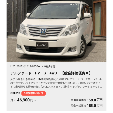
H25(2013)年
146,000km
車検2年付
アルファード HV G 4WD 【総合評価優良車】
足まわりを引き締めるTEIN車高調を備えた20系アルファードHV G 4WD、パール
の一台です。ハイブリッド×4WDで雪道も燃費も心強い走り。両側パワースライ
ドで乗り降りも荷物の出し入れもスッと楽々。2列目キャプテンシート＆オット
マンで、長距離の移動もゆったりくつろげます。仕事終わりの遠出も、趣味の遠
OS8098
1年間無料保証付
征も余裕の空間で。この一台なら移動そのものが楽しみに変わります🚗✨💺🙌😎
《1年保証付》
46,900
万円
159.0
月々
円～
車両本体価格
万円
185.0
現金一括価格