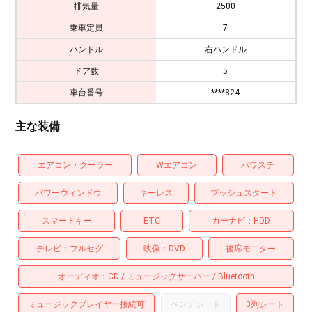
排気量
2500
乗車定員
7
ハンドル
右ハンドル
ドア数
5
車台番号
****824
主な装備
エアコン・クーラー
Wエアコン
パワステ
パワーウィンドウ
キーレス
プッシュスタート
スマートキー
ETC
カーナビ
HDD
テレビ
フルセグ
映像
DVD
後席モニター
オーディオ
CD
ミュージックサーバー
Bluetooth
ミュージックプレイヤー接続可
ベンチシート
3列シート