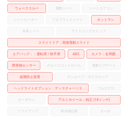
ウォークスルー
電動シート
シートエアコン
シートヒーター
フルフラットシート
オットマン
本革シート
アイドリングストップ
スライドドア
両側電動スライド
エアバッグ：
運転席
助手席
ABS
カメラ
全周囲
障害物センサー
クルーズコントロール
電動リアゲート
盗難防止装置
サンルーフ・ガラスルーフ
ヘッドライトオプション
ディスチャージド
フルエアロ
ローダウン
アルミホイール
：純正 (18インチ)
リフトアップ
寒冷地仕様
ターボ