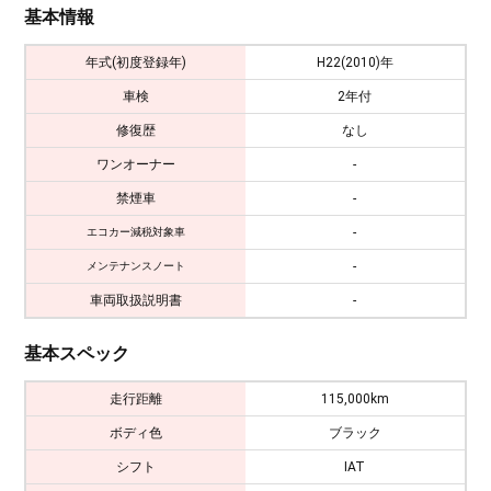
基本情報
年式(初度登録年)
H22(2010)年
車検
2年付
修復歴
なし
ワンオーナー
-
禁煙車
-
-
エコカー減税対象車
-
メンテナンスノート
車両取扱説明書
-
基本スペック
走行距離
115,000km
ボディ色
ブラック
シフト
IAT