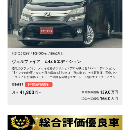
H24(2012)年
109,000km
車検2年付
ヴェルファイア 2.4Z Gエディション
漆黒のブラックに、メッキ縦格子グリルとエアロが映える2.4Z Gエディション。
18インチの純正アルミが引き締める顔つきは、夜の街でこそ本領発揮。両側パワ
ースライドと電動バックドアで乗降も荷物もスマート。2列目エグゼクティブシ
ート＆オットマンで、仕事帰りの移動も一気にくつろぎ空間に変わります。フリ
OS6897
1年間無料保証付
ップダウンモニターで後席の時間も特別に。長く付き合える一台として《1年保
証付》でお渡しします🚗✨💎💺😎
41,800
万円
139.0
月々
円～
車両本体価格
万円
165.0
現金一括価格