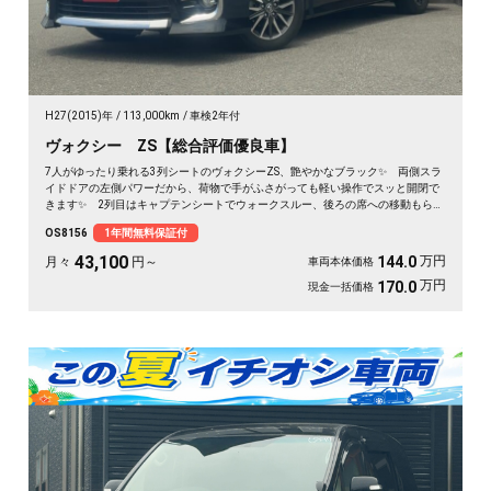
H27(2015)年
113,000km
車検2年付
ヴォクシー ZS【総合評価優良車】
7人がゆったり乗れる3列シートのヴォクシーZS、艶やかなブラック✨ 両側スラ
イドドアの左側パワーだから、荷物で手がふさがっても軽い操作でスッと開閉で
きます✨ 2列目はキャプテンシートでウォークスルー、後ろの席への移動もらく
らく💺 バックカメラ付きで大きな車体でも駐車が安心です👍 仲間との遠出
OS8156
1年間無料保証付
も、仕事道具の積み込みも、この一台で快適にこなせます🎵 細部まで丁寧に手
入れされた綺麗な一台、《1年保証付》で毎日を支えます🚗
43,100
万円
144.0
月々
円～
車両本体価格
万円
170.0
現金一括価格